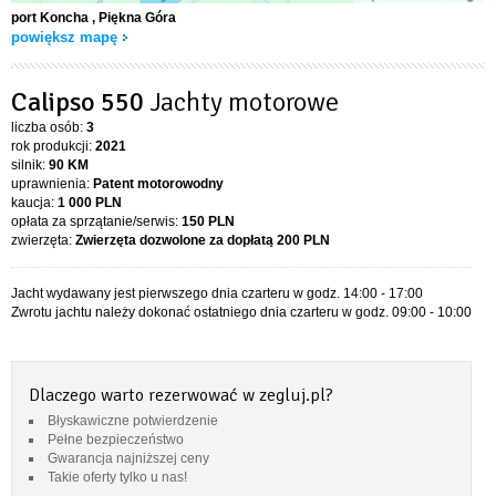
port Koncha
, Piękna Góra
powiększ mapę
Calipso 550
Jachty motorowe
liczba osób:
3
rok produkcji:
2021
silnik:
90 KM
uprawnienia:
Patent motorowodny
kaucja:
1 000 PLN
opłata za sprzątanie/serwis:
150 PLN
zwierzęta:
Zwierzęta dozwolone za dopłatą
200 PLN
Jacht wydawany jest pierwszego dnia czarteru w godz. 14:00 - 17:00
Zwrotu jachtu należy dokonać ostatniego dnia czarteru w godz. 09:00 - 10:00
Dlaczego warto rezerwować w zegluj.pl?
Błyskawiczne potwierdzenie
Pełne bezpieczeństwo
Gwarancja najniższej ceny
Takie oferty tylko u nas!