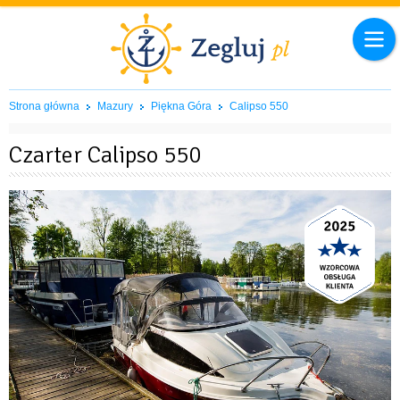
Strona główna
Mazury
Piękna Góra
Calipso 550
Czarter Calipso 550