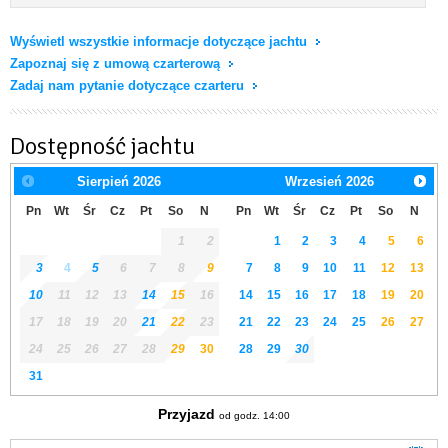
Wyświetl wszystkie informacje dotyczące jachtu
Zapoznaj się z umową czarterową
Zadaj nam pytanie dotyczące czarteru
Dostępność jachtu
Sierpień
2026
Wrzesień
2026
Pn
Wt
Śr
Cz
Pt
So
N
Pn
Wt
Śr
Cz
Pt
So
N
1
2
1
2
3
4
5
6
3
4
5
6
7
8
9
7
8
9
10
11
12
13
10
11
12
13
14
15
16
14
15
16
17
18
19
20
17
18
19
20
21
22
23
21
22
23
24
25
26
27
24
25
26
27
28
29
30
28
29
30
31
Przyjazd
od godz. 14:00