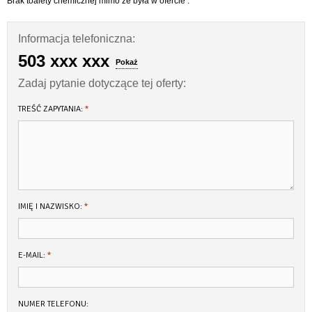
Brak toalety chemicznej mimo że była w ofercie .
Kokpit
przekładnia kierownicza z kierownicą
Informacja telefoniczna:
fotel odchylany i obracany o 360 stopni
503 xxx xxx
umywalka samo odpływowa pod fotelem sternika
Pokaż
kran wody słodkiej
Zadaj pytanie dotyczące tej oferty:
zbiornik wody 20 l
kuchenka gazowa jeden palnik
TREŚĆ ZAPYTANIA:
*
dwie bakisty rufowe
siedzisko rufowe
miejsce na zbiornik paliwa 70 l
rozkładany stolik kokpitowy
automatyczna elektryczna pompa zęzowa
Kabina
IMIĘ I NAZWISKO:
*
podsufitka z laminatu z ramkami do okien
laminatowa wkładka kojowa
kabina wyposażona w 4 miejsca do siedzenia
pełnowymiarowe łóżko dla 3 osób
E-MAIL:
*
miejsce na toaletę przenośną
miejsce na bagaż załogi pod kokpitem
dwie półki po 150 cm długości
NUMER TELEFONU:
oświetlenie dwa punkty