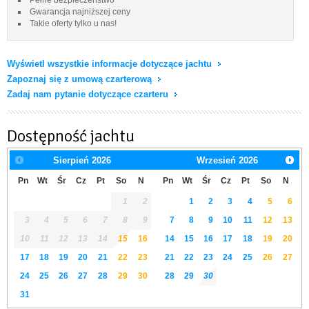
Gwarancja najniższej ceny
Takie oferty tylko u nas!
Wyświetl wszystkie informacje dotyczące jachtu
Zapoznaj się z umową czarterową
Zadaj nam pytanie dotyczące czarteru
Dostępność jachtu
Sierpień
2026
Wrzesień
2026
Pn
Wt
Śr
Cz
Pt
So
N
Pn
Wt
Śr
Cz
Pt
So
N
1
2
1
2
3
4
5
6
3
4
5
6
7
8
9
7
8
9
10
11
12
13
10
11
12
13
14
15
16
14
15
16
17
18
19
20
17
18
19
20
21
22
23
21
22
23
24
25
26
27
24
25
26
27
28
29
30
28
29
30
31