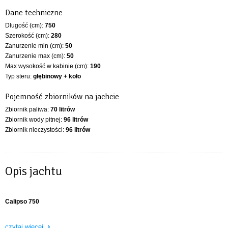
Dane techniczne
Długość (cm):
750
Szerokość (cm):
280
Zanurzenie min (cm):
50
Zanurzenie max (cm):
50
Max wysokość w kabinie (cm):
190
Typ steru:
głębinowy + koło
Pojemność zbiorników na jachcie
Zbiornik paliwa:
70 litrów
Zbiornik wody pitnej:
96 litrów
Zbiornik nieczystości:
96 litrów
Opis jachtu
Calipso 750
czytaj więcej
6 Ilość osób