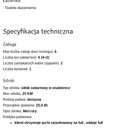
Łazienka
- Toaleta stacjonarna
Specyfikacja techniczna
Załoga
Max liczba załogi (bez noclegu):
6
Liczba koi (układ koi):
6 (4+2)
Liczba zamykanych kabin (sypialni):
2
Liczba łazienek:
1
Silnik
Typ silnika:
silnik zaburtowy w studzience
Moc silnika:
25 KM
Rodzaj paliwa:
benzyna
Przeciętne spalanie:
25.0 l/h
Opis silnika:
Mercury
Polityka paliwowa:
klient otrzymuje jacht zatankowany na full , oddaje full