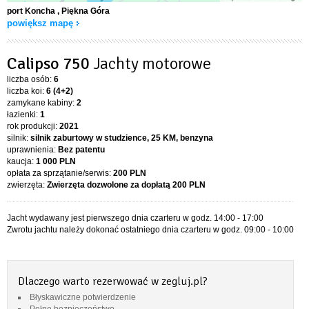
port Koncha
, Piękna Góra
powiększ mapę
Calipso 750
Jachty motorowe
liczba osób:
6
liczba koi:
6 (4+2)
zamykane kabiny:
2
łazienki:
1
rok produkcji:
2021
silnik:
silnik zaburtowy w studzience, 25 KM, benzyna
uprawnienia:
Bez patentu
kaucja:
1 000 PLN
opłata za sprzątanie/serwis:
200 PLN
zwierzęta:
Zwierzęta dozwolone za dopłatą
200 PLN
Jacht wydawany jest pierwszego dnia czarteru w godz. 14:00 - 17:00
Zwrotu jachtu należy dokonać ostatniego dnia czarteru w godz. 09:00 - 10:00
Dlaczego warto rezerwować w zegluj.pl?
Błyskawiczne potwierdzenie
Pełne bezpieczeństwo