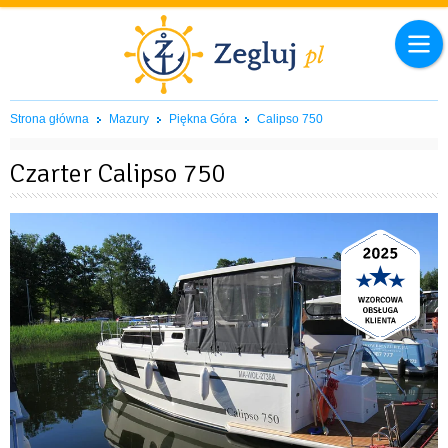
Strona główna
Mazury
Piękna Góra
Calipso 750
Czarter Calipso 750