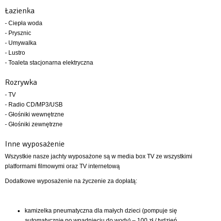
Łazienka
- Ciepła woda
- Prysznic
- Umywalka
- Lustro
- Toaleta stacjonarna elektryczna
Rozrywka
- TV
- Radio CD/MP3/USB
- Głośniki wewnętrzne
- Głośniki zewnętrzne
Inne wyposażenie
Wszystkie nasze jachty wyposażone są w media box TV ze wszystkimi
platformami filmowymi oraz TV internetową
Dodatkowe wyposażenie na życzenie za dopłatą:
kamizelka pneumatyczna dla małych dzieci (pompuje się
automatycznie po wpadnięciu do wody) – 100 zł / tydzień