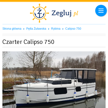
Strona główna
Pętla Żuławska
Rybina
Calipso 750
Czarter Calipso 750