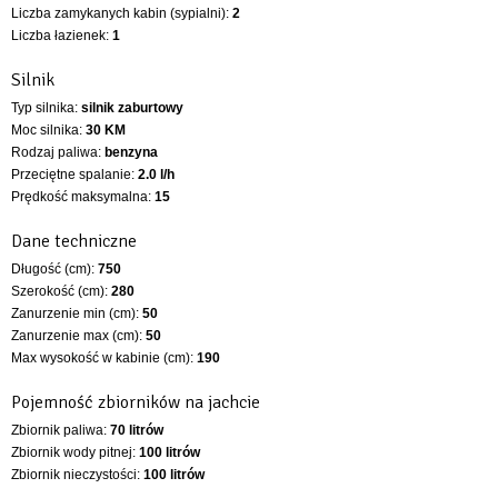
Liczba zamykanych kabin (sypialni):
2
Liczba łazienek:
1
Silnik
Typ silnika:
silnik zaburtowy
Moc silnika:
30 KM
Rodzaj paliwa:
benzyna
Przeciętne spalanie:
2.0 l/h
Prędkość maksymalna:
15
Dane techniczne
Długość (cm):
750
Szerokość (cm):
280
Zanurzenie min (cm):
50
Zanurzenie max (cm):
50
Max wysokość w kabinie (cm):
190
Pojemność zbiorników na jachcie
Zbiornik paliwa:
70 litrów
Zbiornik wody pitnej:
100 litrów
Zbiornik nieczystości:
100 litrów