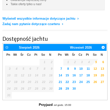
Takie oferty tylko u nas!
Wyświetl wszystkie informacje dotyczące jachtu
Zadaj nam pytanie dotyczące czarteru
Dostępność jachtu
Sierpień
2026
Wrzesień
2026
Pn
Wt
Śr
Cz
Pt
So
N
Pn
Wt
Śr
Cz
Pt
So
N
1
2
1
2
3
4
5
6
3
4
5
6
7
8
9
7
8
9
10
11
12
13
10
11
12
13
14
15
16
14
15
16
17
18
19
20
17
18
19
20
21
22
23
21
22
23
24
25
26
27
24
25
26
27
28
29
30
28
29
30
31
Przyjazd
od godz. 15:00