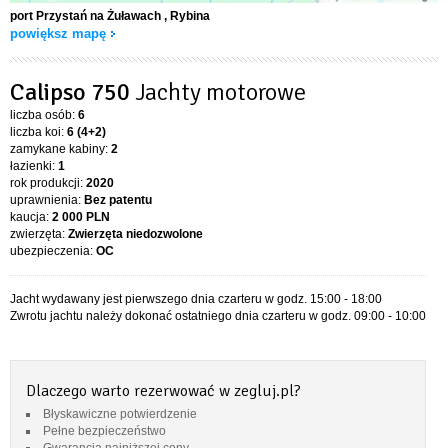
port Przystań na Żuławach
, Rybina
powiększ mapę
Calipso 750
Jachty motorowe
liczba osób:
6
liczba koi:
6 (4+2)
zamykane kabiny:
2
łazienki:
1
rok produkcji:
2020
uprawnienia:
Bez patentu
kaucja:
2 000 PLN
zwierzęta:
Zwierzęta niedozwolone
ubezpieczenia:
OC
Jacht wydawany jest pierwszego dnia czarteru w godz. 15:00 - 18:00
Zwrotu jachtu należy dokonać ostatniego dnia czarteru w godz. 09:00 - 10:00
Dlaczego warto rezerwować w zegluj.pl?
Błyskawiczne potwierdzenie
Pełne bezpieczeństwo
Gwarancja najniższej ceny