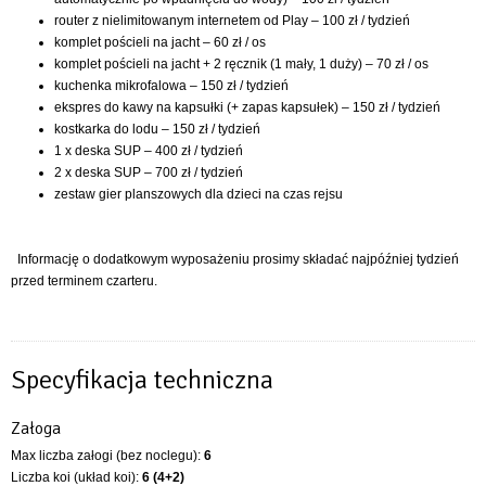
router z nielimitowanym internetem od Play – 100 zł / tydzień
komplet pościeli na jacht – 60 zł / os
komplet pościeli na jacht + 2 ręcznik (1 mały, 1 duży) – 70 zł / os
kuchenka mikrofalowa – 150 zł / tydzień
ekspres do kawy na kapsułki (+ zapas kapsułek) – 150 zł / tydzień
kostkarka do lodu – 150 zł / tydzień
1 x deska SUP – 400 zł / tydzień
2 x deska SUP – 700 zł / tydzień
zestaw gier planszowych dla dzieci na czas rejsu
Informację o dodatkowym wyposażeniu prosimy składać najpóźniej tydzień
przed terminem czarteru.
Specyfikacja techniczna
Załoga
Max liczba załogi (bez noclegu):
6
Liczba koi (układ koi):
6 (4+2)