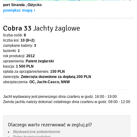
port Stranda
, Giżycko
powiększ mapę
Cobra 33
Jachty żaglowe
liczba osób:
8
liczba koi:
10 (8+2)
zamykane kabiny:
3
łazienki:
1
rok produkcji:
2012
uprawnienia:
Patent żeglarski
kaucja:
1 500 PLN
opłata za sprzątanie/serwis:
150 PLN
zwierzęta:
Zwierzęta dozwolone za dopłatą
200 PLN
ubezpieczenia:
OC, Jacht-Casco, NNW
Jacht wydawany jest pierwszego dnia czarteru w godz. 16:00 - 19:00
Zwrotu jachtu należy dokonać ostatniego dnia czarteru w godz. 09:00 - 12:00
Dlaczego warto rezerwować w zegluj.pl?
Błyskawiczne potwierdzenie
Pełne bezpieczeństwo