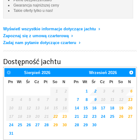
Gwarancja najniższej ceny
Takie oferty tylko u nas!
Wyświetl wszystkie informacje dotyczące jachtu
Zapoznaj się z umową czarterową
Zadaj nam pytanie dotyczące czarteru
Dostępność jachtu
Sierpień
2026
Wrzesień
2026
Pn
Wt
Śr
Cz
Pt
So
N
Pn
Wt
Śr
Cz
Pt
So
N
1
2
1
2
3
4
5
6
3
4
5
6
7
8
9
7
8
9
10
11
12
13
10
11
12
13
14
15
16
14
15
16
17
18
19
20
17
18
19
20
21
22
23
21
22
23
24
25
26
27
24
25
26
27
28
29
30
28
29
30
31