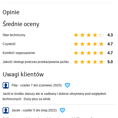
Szerokość kadłuba- 3,33m
Szerokość kadłuba na na WL- 2,66m
Opinie
Wysokość nad KLW- 15,15m
Zanurzenie maksymalne- 1,65m
Średnie oceny
Zanurzenie minimalne- 0,45m
Ciężar balastu- 1500kg
4.3
Stan techniczny
Ładowność- 1100kg
Powierzchnia żagli 58 m2
4.7
Czystość
Grot- 32m2
Fok- 26m2
4.7
Komfort i wyposażenie
Ilość koi - 8+1
5.0
Jakość obsługi podczas przekazywania jachtu
Wyposażenie:
sztywny sztag,
Uwagi klientów
roll fok,
lazy jack,
Filip - czarter 7 dni (czerwiec 2025)
patent/bramka masztu,
prysznic,
Jacht w środku starszy ale w zadbany i dobrze utrzymany pod względem
radio,
technicznych . Duży plus za silnik.
CD,
TV,
Jacek - czarter 5 dni (maj 2022)
ogrzewanie,