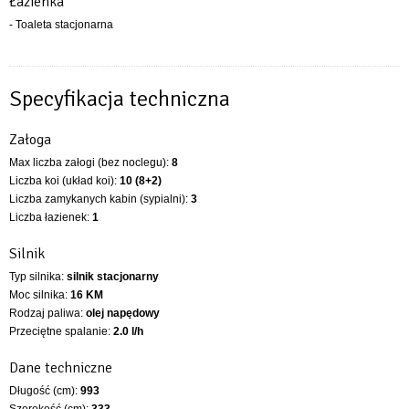
Łazienka
- Toaleta stacjonarna
Specyfikacja techniczna
Załoga
Max liczba załogi (bez noclegu):
8
Liczba koi (układ koi):
10 (8+2)
Liczba zamykanych kabin (sypialni):
3
Liczba łazienek:
1
Silnik
Typ silnika:
silnik stacjonarny
Moc silnika:
16 KM
Rodzaj paliwa:
olej napędowy
Przeciętne spalanie:
2.0 l/h
Dane techniczne
Długość (cm):
993
Szerokość (cm):
333