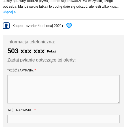
Jakby sprawny, dobrze pływa, dobrze się prowadzi. Ma wszystko, czego
lodówka,
potrzeba. Ma już swoje latka i to trochę daje się odczuć, ale jeśli tylko ktoś...
ciepła woda,
więcej
echosonda,
oświetlenie kokpitu,
instalacja wody pitnej,
Kacper - czarter 4 dni (maj 2021)
instalacja elektryczna,
tent,
relingi,
Informacja telefoniczna:
kuchenka gazowa,
503 xxx xxx
Pokaż
zlewozmywak,
napełniona butla turystyczna z gazem,
Zadaj pytanie dotyczące tej oferty:
pełne wyposażenie kambuza,
środki ratunkowe i gaśnica,
TREŚĆ ZAPYTANIA:
*
stolik kokpitowy,
gniazdko ładowania telefonu,
Ubezpieczenie OC
kotwica,
cumy,
pagaje,
bosak,
IMIĘ I NAZWISKO:
*
odbijacze,
wiadro,
drabinka rufowa,