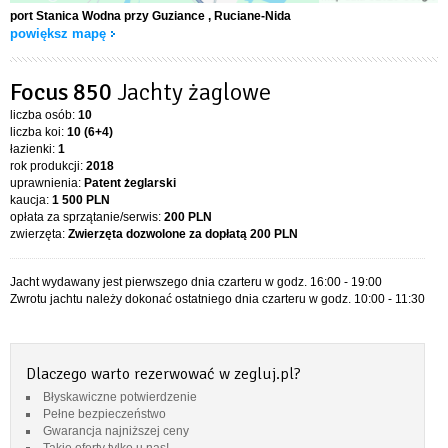
port Stanica Wodna przy Guziance
, Ruciane-Nida
powiększ mapę
Focus 850
Jachty żaglowe
liczba osób:
10
liczba koi:
10 (6+4)
łazienki:
1
rok produkcji:
2018
uprawnienia:
Patent żeglarski
kaucja:
1 500 PLN
opłata za sprzątanie/serwis:
200 PLN
zwierzęta:
Zwierzęta dozwolone za dopłatą
200 PLN
Jacht wydawany jest pierwszego dnia czarteru w godz. 16:00 - 19:00
Zwrotu jachtu należy dokonać ostatniego dnia czarteru w godz. 10:00 - 11:30
Dlaczego warto rezerwować w zegluj.pl?
Błyskawiczne potwierdzenie
Pełne bezpieczeństwo
Gwarancja najniższej ceny
Takie oferty tylko u nas!