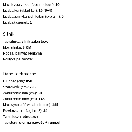
Max liczba załogi (bez noclegu):
10
Liczba koi (układ koi):
10 (6+4)
Liczba zamykanych kabin (sypialni):
0
Liczba łazienek:
1
Silnik
Typ silnika:
silnik zaburtowy
Moc silnika:
8 KM
Rodzaj paliwa:
benzyna
Polityka paliwowa:
Dane techniczne
Długość (cm):
850
Szerokość (cm):
285
Zanurzenie min (cm):
30
Zanurzenie max (cm):
145
Max wysokość w kabinie (cm):
185
Powierzchnia żagli (m2):
34
Typ miecza:
obrotowy
Typ steru:
ster na pawęży + rumpel