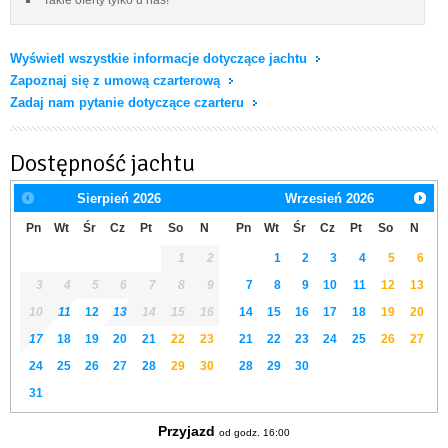
Wyświetl wszystkie informacje dotyczące jachtu
Zapoznaj się z umową czarterową
Zadaj nam pytanie dotyczące czarteru
Dostępność jachtu
Sierpień
2026
Wrzesień
2026
Pn
Wt
Śr
Cz
Pt
So
N
Pn
Wt
Śr
Cz
Pt
So
N
1
2
1
2
3
4
5
6
3
4
5
6
7
8
9
7
8
9
10
11
12
13
10
11
12
13
14
15
16
14
15
16
17
18
19
20
17
18
19
20
21
22
23
21
22
23
24
25
26
27
24
25
26
27
28
29
30
28
29
30
31
Przyjazd
od godz. 16:00