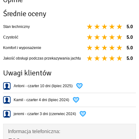
Prostota konstrukcji jachtu, brak zbędnych dodatków czy usprawnień
powoduje, że Focus 850 przyciąga licznych żeglarzy z zamiłowaniem do
Średnie oceny
jachtów „jak dawniej”, lecz tym razem w nowoczesnej, komfortowej odsłonie.
5.0
Stan techniczny
5.0
Czystość
5.0
Komfort i wyposażenie
5.0
Jakość obsługi podczas przekazywania jachtu
Uwagi klientów
Antoni - czarter 10 dni (lipiec 2025)
Kamil - czarter 4 dni (lipiec 2024)
jeremi - czarter 3 dni (czerwiec 2024)
Informacja telefoniczna: