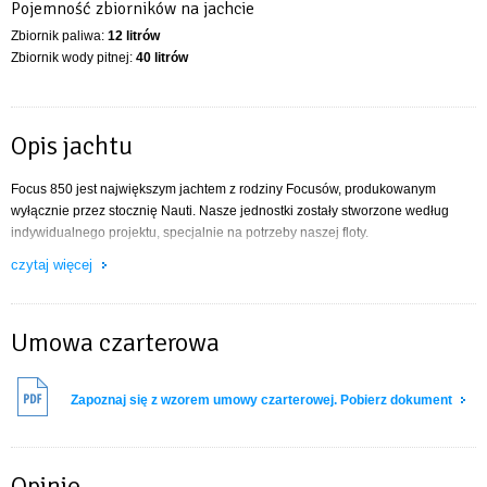
Pojemność zbiorników na jachcie
Zbiornik paliwa:
12 litrów
Zbiornik wody pitnej:
40 litrów
Opis jachtu
Focus 850 jest największym jachtem z rodziny Focusów, produkowanym
wyłącznie przez stocznię Nauti. Nasze jednostki zostały stworzone według
indywidualnego projektu, specjalnie na potrzeby naszej floty.
czytaj więcej
W tej jednostce można zauważyć wiele cech charakterystycznych z Focusa
730 oraz Bingo 930, które zostały opracowane przez tego samego projektanta.
Stanowczo można stwierdzić, że jest to jacht o doskonałych właściwościach
Umowa czarterowa
nautycznych. Dzięki potężnym żaglom pływa nawet przy niewielkim wietrze, a
znaczne poprawienie stabilności względem Focusa 730 umożliwia żeglowanie
również w trudniejszych warunkach.
Zapoznaj się z wzorem umowy czarterowej. Pobierz dokument
Zaletą tej jednostki jest wysoka kabina, umożliwiająca swobodne poruszanie
oraz brak zamykanych kabin, dzięki któremu wnętrze jachtu wydaje się
znacznie bardziej obszerne.
Opinie