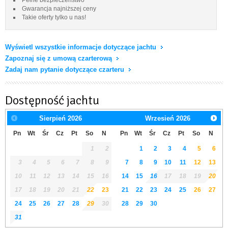
Gwarancja najniższej ceny
Takie oferty tylko u nas!
Wyświetl wszystkie informacje dotyczące jachtu
Zapoznaj się z umową czarterową
Zadaj nam pytanie dotyczące czarteru
Dostępność jachtu
Sierpień
2026
Wrzesień
2026
Pn
Wt
Śr
Cz
Pt
So
N
Pn
Wt
Śr
Cz
Pt
So
N
1
2
1
2
3
4
5
6
3
4
5
6
7
8
9
7
8
9
10
11
12
13
10
11
12
13
14
15
16
14
15
16
17
18
19
20
17
18
19
20
21
22
23
21
22
23
24
25
26
27
24
25
26
27
28
29
30
28
29
30
31