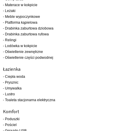
- Materace w kokpicie
- Leżaki
- Meble wypoczynkowe
- Platforma kąpielowa
- Drabinka zaburtowa dziobowa
- Drabinka zaburtowa rufowa
- Relingi
- Lodówka w kokpicie
- Oświetlenie zewnętrzne
- Oświetlenie części podwodnej
Łazienka
- Ciepła woda
- Prysznic
- Umywalka
- Lustro
- Toaleta stacjonarna elektryczna
Komfort
- Poduszki
- Pościel
- Gniazdo USB