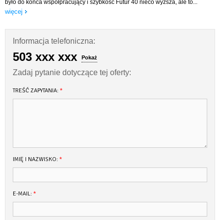
było do końca współpracujący i szybkość Futur 40 nieco wyższa, ale to...
więcej
Kabina przednia dziobowa:
TV 21 cali z DVD, podwójna koja, materac o wyższym komforcie, szafki
ubraniowe, schowki, otwierany luki, 2 okna otwierane na burtach, oświetlenie
Informacja telefoniczna:
LED, gniazdo 12V, lampa nocna regulowana, podłoga pokryta imitacja teak.
503 xxx xxx
Pokaż
Kabina rufowa prawa i lewa:
Zadaj pytanie dotyczące tej oferty:
Podwójna koja, materac o wyższym komforcie, szafki ubraniowe,schowki, okno
otwierane na burcie, oświetlenie LED, gniazdo 12 V, lampa nocna regulowana,
TREŚĆ ZAPYTANIA:
*
podłoga imitacja teak.
Kabina WC:
Umywalka, toaleta elektryczna, wieszaki na ręczniki, luk otwierany na
pokładzie, oświetlenie LED, lustro.
Kabina prysznicowa:
IMIĘ I NAZWISKO:
*
Umywalka, prysznic, luk otwierany na pokładzie, wieszaki, oświetlenie LED,
lustro.
Instalacja wodno-kanalizacyjna:
E-MAIL:
*
Instalacja odwadniająca pompa automatyczna i manualna, zbiornik wody
400L, instalacja wodna ciśnieniowa, ciepła woda, bojler 20L, instalacja