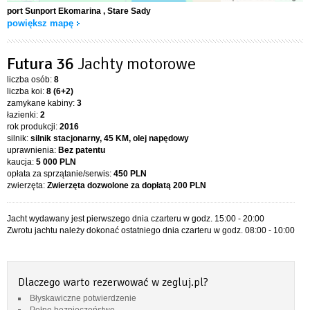
port Sunport Ekomarina
, Stare Sady
powiększ mapę
Futura 36
Jachty motorowe
liczba osób:
8
liczba koi:
8 (6+2)
zamykane kabiny:
3
łazienki:
2
rok produkcji:
2016
silnik:
silnik stacjonarny, 45 KM, olej napędowy
uprawnienia:
Bez patentu
kaucja:
5 000 PLN
opłata za sprzątanie/serwis:
450 PLN
zwierzęta:
Zwierzęta dozwolone za dopłatą
200 PLN
Jacht wydawany jest pierwszego dnia czarteru w godz. 15:00 - 20:00
Zwrotu jachtu należy dokonać ostatniego dnia czarteru w godz. 08:00 - 10:00
Dlaczego warto rezerwować w zegluj.pl?
Błyskawiczne potwierdzenie
Pełne bezpieczeństwo