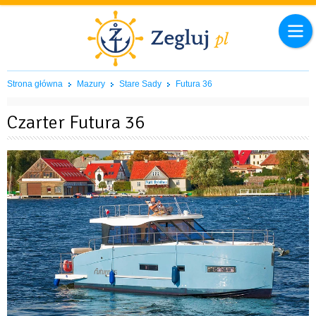
Strona główna
Mazury
Stare Sady
Futura 36
Czarter Futura 36