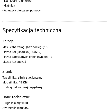
- Kamizelki ratunkowe
- Gaśnica
- Apteczka pierwszej pomocy
Specyfikacja techniczna
Załoga
Max liczba załogi (bez noclegu):
8
Liczba koi (układ koi):
8 (6+2)
Liczba zamykanych kabin (sypialni):
3
Liczba łazienek:
2
Silnik
Typ silnika:
silnik stacjonarny
Moc silnika:
45 KM
Rodzaj paliwa:
olej napędowy
Dane techniczne
Długość (cm):
1100
Szerokość (cm):
350