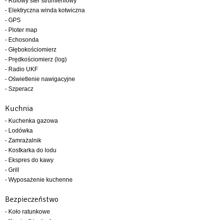
- Rufowy ster strumieniowy
- Elektryczna winda kotwiczna
- GPS
- Ploter map
- Echosonda
- Głębokościomierz
- Prędkościomierz (log)
- Radio UKF
- Oświetlenie nawigacyjne
- Szperacz
Kuchnia
- Kuchenka gazowa
- Lodówka
- Zamrażalnik
- Kostkarka do lodu
- Ekspres do kawy
- Grill
- Wyposażenie kuchenne
Bezpieczeństwo
- Koło ratunkowe