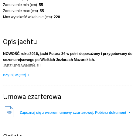
Zanurzenie min (cm):
55
Zanurzenie max (cm):
55
Max wysokość w kabinie (cm):
220
Opis jachtu
NOWOŚĆ roku 2016, jacht Futura 36 w pełni doposażony i przygotowany do
sezonu rejsowego po Wielkich Jeziorach Mazurskich.
-BEZ UPRAWNIEŃ- !!!
czytaj więcej
Nowy luksusowy jacht
FUTURA 36
będzie dla Państwa wspaniałym cruiserem
na wielkich jeziorach mazurskich.
Wielkość i funkcjonalność kabin zapewni maksimum komfortu , a przeszklona
dobrze doposażona messa na pokładzie zapewni bliskość z załogą jak i
Umowa czarterowa
połączenie bliskości z naturą . Całkowitą nowością jest platforma do relaksu
nad kokpitem , z której możemy podziwiać piękne krajobrazy oraz odprężyć się
w bliskości z naturą.
Zapoznaj się z wzorem umowy czarterowej. Pobierz dokument
Polecamy jacht dla osób ceniących sobie komfort , funkcjonalność, prestiż oraz
czystość .
KADŁUB (11 metrów) :