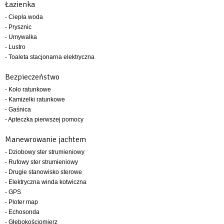
Łazienka
- Ciepła woda
- Prysznic
- Umywalka
- Lustro
- Toaleta stacjonarna elektryczna
Bezpieczeństwo
- Koło ratunkowe
- Kamizelki ratunkowe
- Gaśnica
- Apteczka pierwszej pomocy
Manewrowanie jachtem
- Dziobowy ster strumieniowy
- Rufowy ster strumieniowy
- Drugie stanowisko sterowe
- Elektryczna winda kotwiczna
- GPS
- Ploter map
- Echosonda
- Głębokościomierz