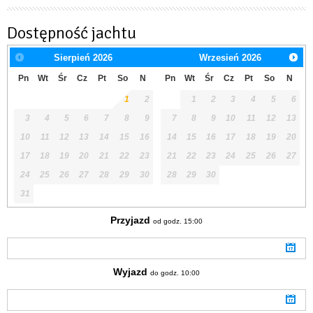
Dostępność jachtu
Sierpień
2026
Wrzesień
2026
Pn
Wt
Śr
Cz
Pt
So
N
Pn
Wt
Śr
Cz
Pt
So
N
1
2
1
2
3
4
5
6
3
4
5
6
7
8
9
7
8
9
10
11
12
13
10
11
12
13
14
15
16
14
15
16
17
18
19
20
17
18
19
20
21
22
23
21
22
23
24
25
26
27
24
25
26
27
28
29
30
28
29
30
31
Przyjazd
od godz. 15:00
Wyjazd
do godz. 10:00