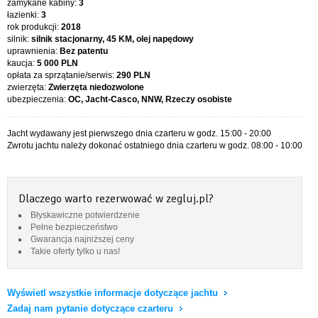
zamykane kabiny:
3
łazienki:
3
rok produkcji:
2018
silnik:
silnik stacjonarny, 45 KM, olej napędowy
uprawnienia:
Bez patentu
kaucja:
5 000 PLN
opłata za sprzątanie/serwis:
290 PLN
zwierzęta:
Zwierzęta niedozwolone
ubezpieczenia:
OC, Jacht-Casco, NNW, Rzeczy osobiste
Jacht wydawany jest pierwszego dnia czarteru w godz. 15:00 - 20:00
Zwrotu jachtu należy dokonać ostatniego dnia czarteru w godz. 08:00 - 10:00
Dlaczego warto rezerwować w zegluj.pl?
Błyskawiczne potwierdzenie
Pełne bezpieczeństwo
Gwarancja najniższej ceny
Takie oferty tylko u nas!
Wyświetl wszystkie informacje dotyczące jachtu
Zadaj nam pytanie dotyczące czarteru