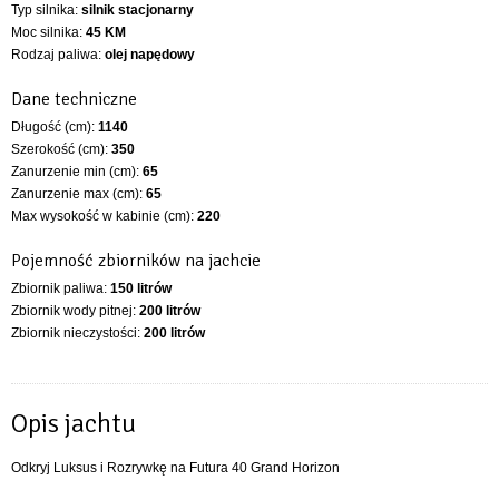
Typ silnika:
silnik stacjonarny
Moc silnika:
45 KM
Rodzaj paliwa:
olej napędowy
Dane techniczne
Długość (cm):
1140
Szerokość (cm):
350
Zanurzenie min (cm):
65
Zanurzenie max (cm):
65
Max wysokość w kabinie (cm):
220
Pojemność zbiorników na jachcie
Zbiornik paliwa:
150 litrów
Zbiornik wody pitnej:
200 litrów
Zbiornik nieczystości:
200 litrów
Opis jachtu
Odkryj Luksus i Rozrywkę na Futura 40 Grand Horizon