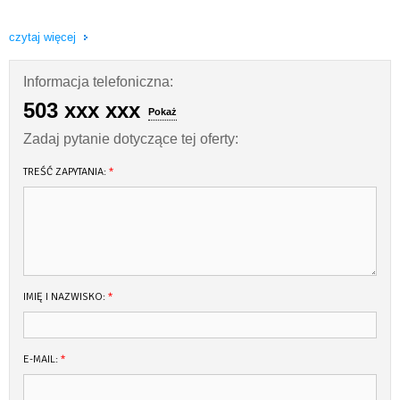
Futura 40 Grand Horizon redefiniuje pojęcie luksusowego wypoczynku na
czytaj więcej
wodzie. Z trzema przestronnymi pokładami, w tym ekskluzywnym Flybridge, ten
houseboat oferuje niezrównane możliwości relaksu i rozrywki. Wyposażony w
Informacja telefoniczna:
profesjonalny sprzęt grający i oświetlenie na trapie, Futura 40 zapewnia
doskonałe warunki do zabawy do białego rana.
503 xxx xxx
Pokaż
Zadaj pytanie dotyczące tej oferty:
Bezpieczeństwo i Manewrowość
TREŚĆ ZAPYTANIA:
*
Dzięki silnikowi Yanmar 45 KM i dwóm mocnym sterom strumieniowym, Futura
40 Grand Horizon gwarantuje łatwość manewrowania i bezpieczeństwo na
wodzie. Dwustanowiskowe sterowanie, z panelami na Flybridge oraz w
salonie, umożliwia kontrolę jachtu w każdych warunkach, zapewniając
sternikowi doskonałą widoczność i komfort prowadzenia.
IMIĘ I NAZWISKO:
*
Komfortowe Warunki Mieszkalne
Pod pokładem Futura 40 Grand Horizon kryje trzy luksusowo wyposażone
kabiny, zapewniające komfortowy wypoczynek dla załogi. Wnętrza łączą
E-MAIL:
*
nowoczesną stylistykę z funkcjonalnością, oferując przestronne schowki, jasne
i przewiewne kabiny oraz trzy osobne łazienki z prysznicami.