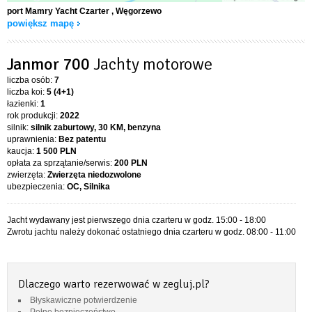
port Mamry Yacht Czarter
, Węgorzewo
powiększ mapę
Janmor 700
Jachty motorowe
liczba osób:
7
liczba koi:
5 (4+1)
łazienki:
1
rok produkcji:
2022
silnik:
silnik zaburtowy, 30 KM, benzyna
uprawnienia:
Bez patentu
kaucja:
1 500 PLN
opłata za sprzątanie/serwis:
200 PLN
zwierzęta:
Zwierzęta niedozwolone
ubezpieczenia:
OC, Silnika
Jacht wydawany jest pierwszego dnia czarteru w godz. 15:00 - 18:00
Zwrotu jachtu należy dokonać ostatniego dnia czarteru w godz. 08:00 - 11:00
Dlaczego warto rezerwować w zegluj.pl?
Błyskawiczne potwierdzenie
Pełne bezpieczeństwo