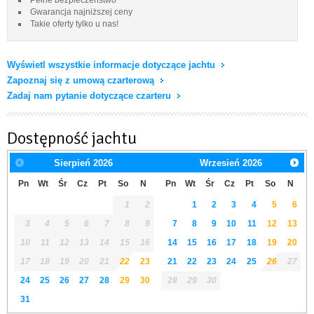
Gwarancja najniższej ceny
Takie oferty tylko u nas!
Wyświetl wszystkie informacje dotyczące jachtu
Zapoznaj się z umową czarterową
Zadaj nam pytanie dotyczące czarteru
Dostępność jachtu
Sierpień
2026
Wrzesień
2026
Pn
Wt
Śr
Cz
Pt
So
N
Pn
Wt
Śr
Cz
Pt
So
N
1
2
1
2
3
4
5
6
3
4
5
6
7
8
9
7
8
9
10
11
12
13
10
11
12
13
14
15
16
14
15
16
17
18
19
20
17
18
19
20
21
22
23
21
22
23
24
25
26
27
24
25
26
27
28
29
30
28
29
30
31