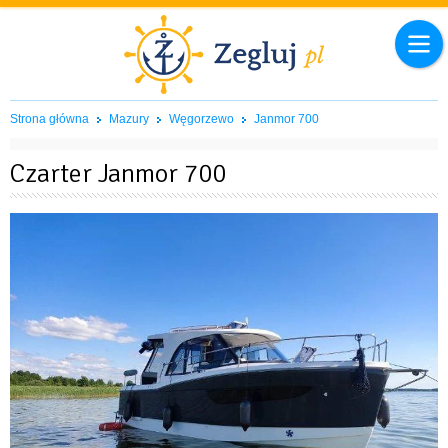
Strona główna
Mazury
Węgorzewo
Janmor 700
Czarter Janmor 700