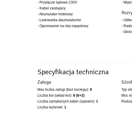
- Przyłącze lądowe 230V
- Wyp
- Kabel zasilajacy
Rozr
- Akumulator hotelowy
- Ładowarka akumulatorów
- Odt
- Ogrzewanie na olej napędowy
- Rad
- Głoś
Specyfikacja techniczna
Załoga
Silni
Max liczba załogi (bez noclegu):
8
Typ si
Liczba koi (układ koi):
8 (6+2)
Moc si
Liczba zamykanych kabin (sypialni):
1
Rodzaj
Liczba łazienek:
1