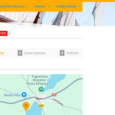
 jachtów Mazury
Pomoc
Dodaj ofertę
CHER
2
3
rty
Dane osobowe
Płatność