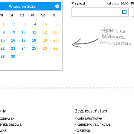
Przyjazd
W
od godz. 16:00
Wrzesień
2026
Wt
Śr
Cz
Pt
So
N
1
2
3
4
5
6
8
9
10
11
12
13
15
16
17
18
19
20
22
23
24
25
26
27
29
30
nia
Bezpieczeństwo
wozmywak
- Koło ratunkowe
henka gazowa
- Kamizelki ratunkowe
ówka
- Gaśnica