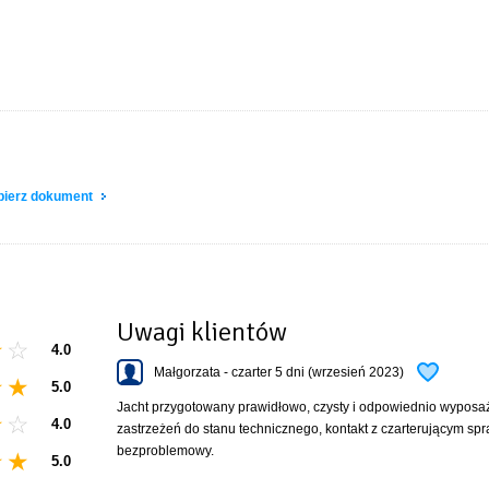
obierz dokument
Uwagi klientów
4.0
Małgorzata - czarter 5 dni (wrzesień 2023)
5.0
Jacht przygotowany prawidłowo, czysty i odpowiednio wyposaż
4.0
zastrzeżeń do stanu technicznego, kontakt z czarterującym spr
bezproblemowy.
5.0