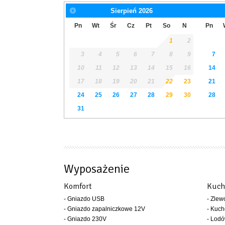
Sierpień
2026
Pn
Wt
Śr
Cz
Pt
So
N
Pn
1
2
3
4
5
6
7
8
9
7
10
11
12
13
14
15
16
14
17
18
19
20
21
22
23
21
24
25
26
27
28
29
30
28
31
Wyposażenie
Komfort
Kuch
- Gniazdo USB
- Zle
- Gniazdo zapalniczkowe 12V
- Kuc
- Gniazdo 230V
- Lod