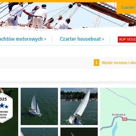
Czarter
jachtów motorowych
Czarter houseboat
KUP VOU
1
Wybór terminu i ofe