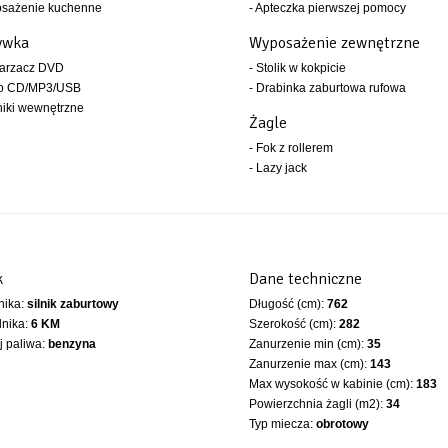
osażenie kuchenne
- Apteczka pierwszej pomocy
ywka
Wyposażenie zewnętrzne
warzacz DVD
- Stolik w kokpicie
io CD/MP3/USB
- Drabinka zaburtowa rufowa
niki wewnętrzne
Żagle
- Fok z rollerem
- Lazy jack
k
Dane techniczne
lnika:
silnik zaburtowy
Długość (cm):
762
lnika:
6 KM
Szerokość (cm):
282
 paliwa:
benzyna
Zanurzenie min (cm):
35
Zanurzenie max (cm):
143
Max wysokość w kabinie (cm):
183
Powierzchnia żagli (m2):
34
Typ miecza:
obrotowy