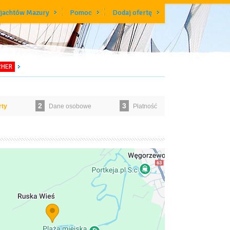
 jachtów Mazury
Pomoc
Dodaj ofertę
CHER
2
3
rty
Dane osobowe
Płatność