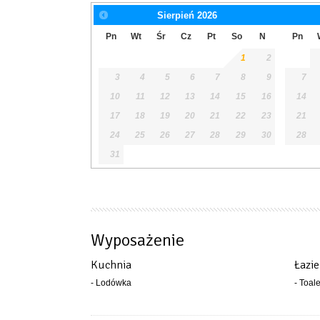
Sierpień
2026
Pn
Wt
Śr
Cz
Pt
So
N
Pn
1
2
3
4
5
6
7
8
9
7
10
11
12
13
14
15
16
14
17
18
19
20
21
22
23
21
24
25
26
27
28
29
30
28
31
Wyposażenie
Kuchnia
Łazi
- Lodówka
- Toal