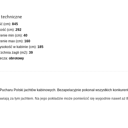
 techniczne
ć (cm):
845
ość (cm):
292
enie min (cm):
40
zenie max (cm):
160
sokość w kabinie (cm):
185
zchnia żagli (m2):
39
iecza:
obrotowy
 Pucharu Polski jachtów kabinowych. Bezapelacyjnie pokonał wszystkich konkuren
awiają za tym jachtem. Na jego pokładzie może pomieścić się wygodnie nawet aż 8