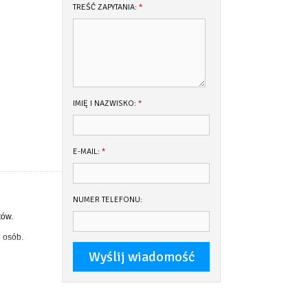
TREŚĆ ZAPYTANIA:
*
IMIĘ I NAZWISKO:
*
E-MAIL:
*
NUMER TELEFONU:
tów.
 osób.