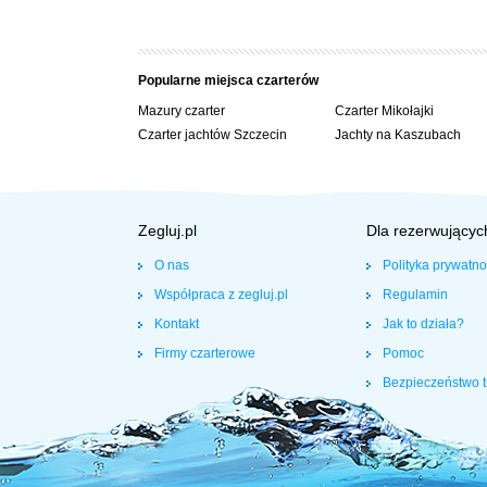
8,50 m – długość całkowita
0,40 m / 1,60 m – zanurzenie min/max
39 m2 – łączna powierzchnia żagli
Popularne miejsca czarterów
Wyposażenie:
Mazury czarter
Czarter Mikołajki
Wszystkie liny sprowadzone do kokpitu
Czarter jachtów Szczecin
Jachty na Kaszubach
Nagłośnienie CD i MP3 w kokpicie (na wybranych j
Instalacja 230V
Ogrzewanie Webasto
Wc morskie
Zegluj.pl
Dla rezerwującyc
Ciepła woda i prysznic (na wybranych jachtach)
Kuchenka gazowa z butlą 2-3 kg
O nas
Polityka prywatno
Lodówka
Współpraca z zegluj.pl
Regulamin
Czajnik bezprzewodowy
Kontakt
Jak to działa?
document.oncontextmenu=null;document.onselectstart=nul
Firmy czarterowe
Pomoc
Bezpieczeństwo t