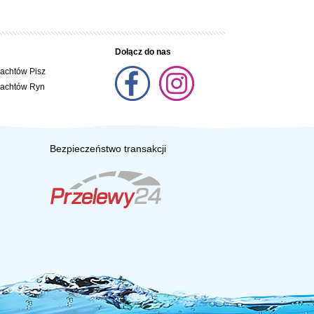
Dołącz do nas
jachtów Pisz
jachtów Ryn
Bezpieczeństwo transakcji
xtmenu=null;document.body.onselectstart=null;document.body.ondragstart=null