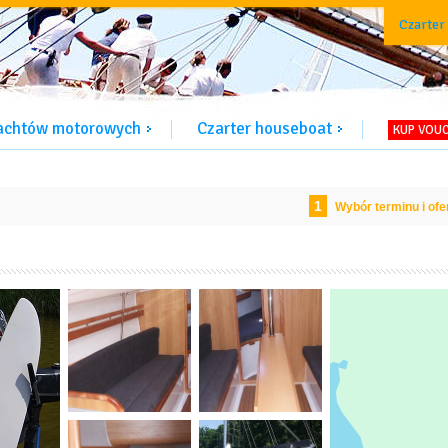
Czarter
jachtów motorowych
Czarter houseboat
KUP VOU
1
Wybór terminu i ofe