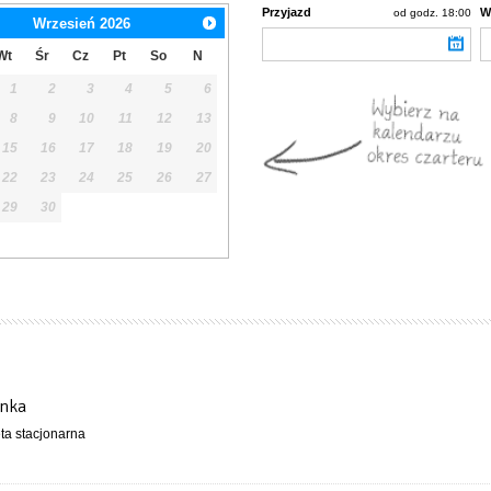
Przyjazd
W
od godz. 18:00
Wrzesień
2026
Wt
Śr
Cz
Pt
So
N
1
2
3
4
5
6
8
9
10
11
12
13
15
16
17
18
19
20
22
23
24
25
26
27
29
30
enka
eta stacjonarna