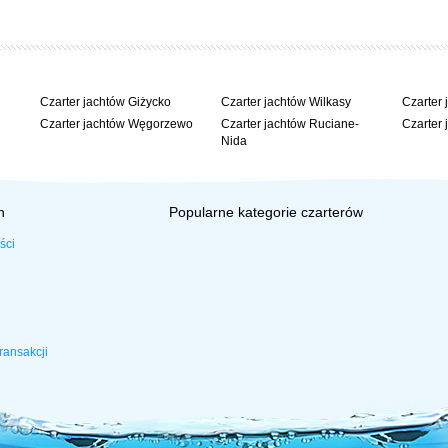
Czarter jachtów Giżycko
Czarter jachtów Wilkasy
Czarter 
Czarter jachtów Węgorzewo
Czarter jachtów Ruciane-
Czarter 
achtach)
Nida
h
Popularne kategorie czarterów
ści
l;document.ondragstart=null;document.onmousedown=null;document.body.onconte
ransakcji