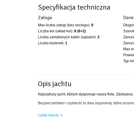
Specyfikacja techniczna
Załoga
Dane
Max liczba załogi (bez noclegu):
8
Długoś
Liczba koi (układ koi):
8 (6+2)
Szerok
Liczba zamykanych kabin (sypialni):
2
Zanurz
Liczba łazienek:
1
Zanur
Max wy
Powier
Typ m
Opis jachtu
Najszybszy jacht, którym dysponuje nasza flota. Zdobywca
Bezpieczeństwo i szybkość to dwa argumenty, które przem
Dane techniczne:
czytaj więcej
6-8 – ilość koi dla załogi
1,85 m – wysokość wnętrza
2,92 m – szerokość całkowita