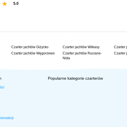
5.0
Czarter jachtów Giżycko
Czarter jachtów Wilkasy
Czarter 
Czarter jachtów Węgorzewo
Czarter jachtów Ruciane-
Czarter 
Nida
h
Popularne kategorie czarterów
ści
ransakcji