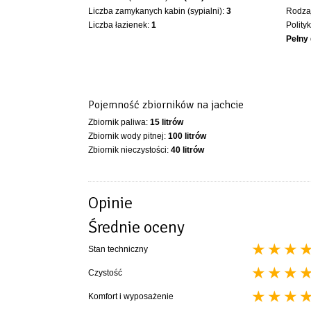
Liczba zamykanych kabin (sypialni):
3
Rodzaj
Liczba łazienek:
1
Polity
Pełny
Pojemność zbiorników na jachcie
Zbiornik paliwa:
15 litrów
Zbiornik wody pitnej:
100 litrów
Zbiornik nieczystości:
40 litrów
Opinie
Średnie oceny
Stan techniczny
Czystość
Komfort i wyposażenie