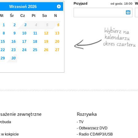
Przyjazd
W
od godz. 18:00
Wrzesień
2026
Wt
Śr
Cz
Pt
So
N
1
2
3
4
5
6
8
9
10
11
12
13
15
16
17
18
19
20
22
23
24
25
26
27
29
30
sażenie zewnętrzne
Rozrywka
ycbuda
- TV
- Odtwarzacz DVD
k w kokpicie
- Radio CD/MP3/USB