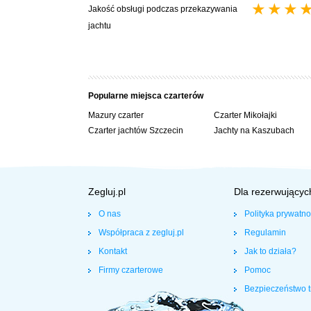
Jakość obsługi podczas przekazywania
jachtu
Popularne miejsca czarterów
Mazury czarter
Czarter Mikołajki
Czarter jachtów Szczecin
Jachty na Kaszubach
Zegluj.pl
Dla rezerwującyc
O nas
Polityka prywatno
Współpraca z zegluj.pl
Regulamin
Kontakt
Jak to działa?
Firmy czarterowe
Pomoc
Bezpieczeństwo t