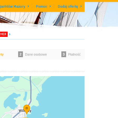
 jachtów Mazury
Pomoc
Dodaj ofertę
CHER
2
3
rty
Dane osobowe
Płatność