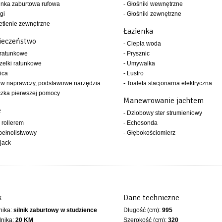
inka zaburtowa rufowa
- Głośniki wewnętrzne
gi
- Głośniki zewnętrzne
etlenie zewnętrzne
Łazienka
ieczeństwo
- Ciepła woda
 ratunkowe
- Prysznic
zelki ratunkowe
- Umywalka
ica
- Lustro
aw naprawczy, podstawowe narzędzia
- Toaleta stacjonarna elektryczna
czka pierwszej pomocy
Manewrowanie jachtem
e
- Dziobowy ster strumieniowy
z rollerem
- Echosonda
 pełnolistwowy
- Głębokościomierz
 jack
k
Dane techniczne
lnika:
silnik zaburtowy w studzience
Długość (cm):
995
lnika:
20 KM
Szerokość (cm):
320