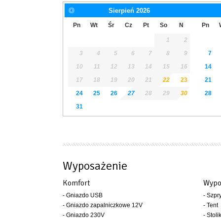
Sierpień
2026
Pn
Wt
Śr
Cz
Pt
So
N
Pn
1
2
3
4
5
6
7
8
9
7
10
11
12
13
14
15
16
14
17
18
19
20
21
22
23
21
24
25
26
27
28
29
30
28
31
Wyposażenie
Komfort
Wypo
- Gniazdo USB
- Szpr
- Gniazdo zapalniczkowe 12V
- Tent
- Gniazdo 230V
- Stoli