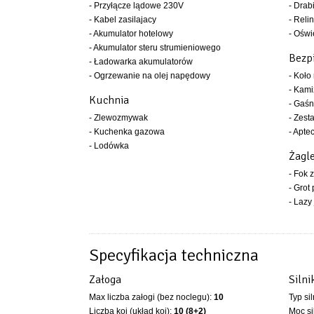
- Przyłącze lądowe 230V
- Drab
- Kabel zasilajacy
- Relin
- Akumulator hotelowy
- Oświ
- Akumulator steru strumieniowego
Bezp
- Ładowarka akumulatorów
- Ogrzewanie na olej napędowy
- Koło
- Kami
Kuchnia
- Gaśn
- Zlewozmywak
- Zest
- Kuchenka gazowa
- Apte
- Lodówka
Żagl
- Fok 
- Grot
- Lazy
Specyfikacja techniczna
Załoga
Silni
Max liczba załogi (bez noclegu):
10
Typ si
Liczba koi (układ koi):
10 (8+2)
Moc si