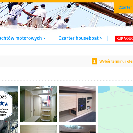
Czarter
jachtów motorowych
Czarter houseboat
KUP VOU
1
Wybór terminu i ofe