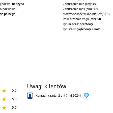
 paliwa:
benzyna
Zanurzenie min (cm):
45
ka paliwowa:
Zanurzenie max (cm):
170
 do pełnego
Max wysokość w kabinie (cm):
195
Powierzchnia żagli (m2):
50
Typ miecza:
obrotowy
Typ steru:
głębinowy + koło
Uwagi klientów
5.0
Konrad - czarter 2 dni (maj 2024)
5.0
5.0