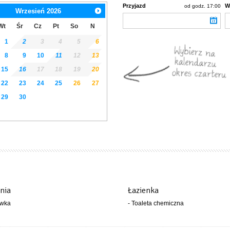
Przyjazd
W
od godz. 17:00
Wrzesień
2026
Wt
Śr
Cz
Pt
So
N
1
2
3
4
5
6
8
9
10
11
12
13
15
16
17
18
19
20
22
23
24
25
26
27
29
30
nia
Łazienka
ówka
- Toaleta chemiczna