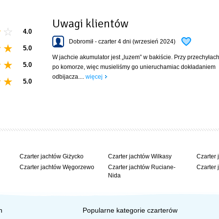
Uwagi klientów
4.0
Dobromił - czarter 4 dni (wrzesień 2024)
5.0
W jachcie akumulator jest „luzem” w bakiście. Przy przechyłach
ne
5.0
po komorze, więc musieliśmy go unieruchamiac dokładaniem
odbijacza....
więcej
5.0
Czarter jachtów Giżycko
Czarter jachtów Wilkasy
Czarter 
Czarter jachtów Węgorzewo
Czarter jachtów Ruciane-
Czarter 
Nida
h
Popularne kategorie czarterów