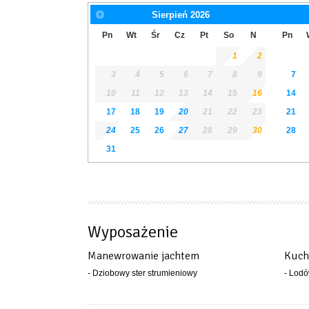
Sierpień
2026
Pn
Wt
Śr
Cz
Pt
So
N
Pn
1
2
3
4
5
6
7
8
9
7
10
11
12
13
14
15
16
14
17
18
19
20
21
22
23
21
24
25
26
27
28
29
30
28
31
Wyposażenie
Manewrowanie jachtem
Kuch
- Dziobowy ster strumieniowy
- Lod