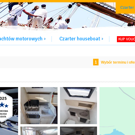
Czarter
jachtów motorowych
Czarter houseboat
KUP VOU
1
Wybór terminu i ofe