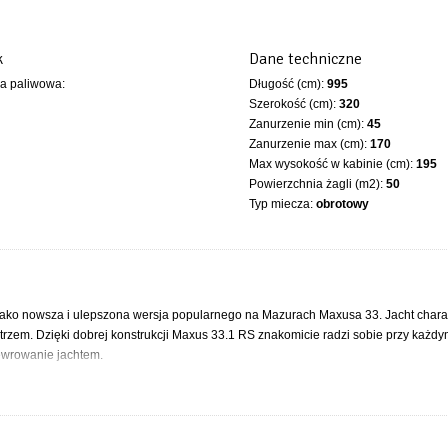
k
Dane techniczne
ka paliwowa:
Długość (cm):
995
Szerokość (cm):
320
Zanurzenie min (cm):
45
Zanurzenie max (cm):
170
Max wysokość w kabinie (cm):
195
Powierzchnia żagli (m2):
50
Typ miecza:
obrotowy
jako nowsza i ulepszona wersja popularnego na Mazurach Maxusa 33. Jacht chara
rzem. Dzięki dobrej konstrukcji Maxus 33.1 RS znakomicie radzi sobie przy każdy
newrowanie jachtem.