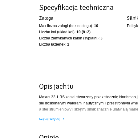
Specyfikacja techniczna
Załoga
Silni
Max liczba załogi (bez noclegu):
10
Polity
Liczba koi (układ koi):
10 (8+2)
Liczba zamykanych kabin (sypialni):
3
Liczba łazienek:
1
Opis jachtu
Maxus 33.1 RS został stworzony przez stocznię Northman 
się doskonałymi walorami nautycznymi i przestronnym wnęt
a ster strumieniowy i skrętny silnik znacznie ułatwiają ma
Dane techniczne:
czytaj więcej
Długość kadłuba 995 cm
Szerokość 320 cm
Opinie