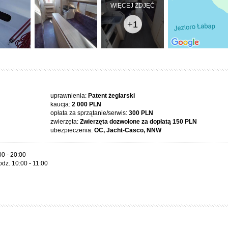
WIĘCEJ ZDJĘĆ
+1
uprawnienia:
Patent żeglarski
kaucja:
2 000 PLN
opłata za sprzątanie/serwis:
300 PLN
zwierzęta:
Zwierzęta dozwolone za dopłatą
150 PLN
ubezpieczenia:
OC, Jacht-Casco, NNW
00 - 20:00
dz. 10:00 - 11:00