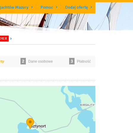
 jachtów Mazury
Pomoc
Dodaj ofertę
CHER
2
3
rty
Dane osobowe
Płatność