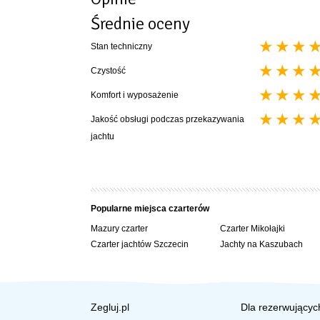
Zanurzenie kadłuba 45 cm
Średnie oceny
Zanurzenie z mieczem 170 cm
Wysokość w kabinie 195 cm
Stan techniczny
Powierzchnia ożaglowania 47 m2
Typ miecza obrotowy
Czystość
Silnik pomocniczy w studzience ; 20kM
Koje dla 8 osób 3 podwójne , 2 podwójne rozkłada
Komfort i wyposażenie
Wyposażenie:
Jakość obsługi podczas przekazywania
koło sterowe,
jachtu
ster strumieniowy
prysznic w kokpicie,
lodówka,
kuchenka mikrofalowa,
TV,
Popularne miejsca czarterów
echosonda,
Mazury czarter
Czarter Mikołajki
ogrzewanie Webasto ( opcja dodatkowo płatna )
Czarter jachtów Szczecin
Jachty na Kaszubach
Zegluj.pl
Dla rezerwującyc