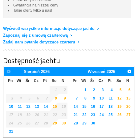
Gwarancja najniższej ceny
Takie oferty tylko u nas!
Wyświetl wszystkie informacje dotyczące jachtu
Zapoznaj się z umową czarterową
Zadaj nam pytanie dotyczące czarteru
Dostępność jachtu
Sierpień
2026
Wrzesień
2026
Pn
Wt
Śr
Cz
Pt
So
N
Pn
Wt
Śr
Cz
Pt
So
N
1
2
1
2
3
4
5
6
3
4
5
6
7
8
9
7
8
9
10
11
12
13
10
11
12
13
14
15
16
14
15
16
17
18
19
20
17
18
19
20
21
22
23
21
22
23
24
25
26
27
24
25
26
27
28
29
30
28
29
30
31