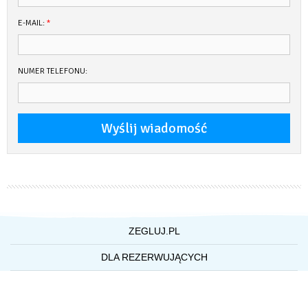
E-MAIL:
*
NUMER TELEFONU:
ZEGLUJ.PL
O NAS
DLA REZERWUJĄCYCH
WSPÓŁPRACA Z ZEGLUJ.PL
POLITYKA PRYWATNOŚCI
KONTAKT
REGULAMIN