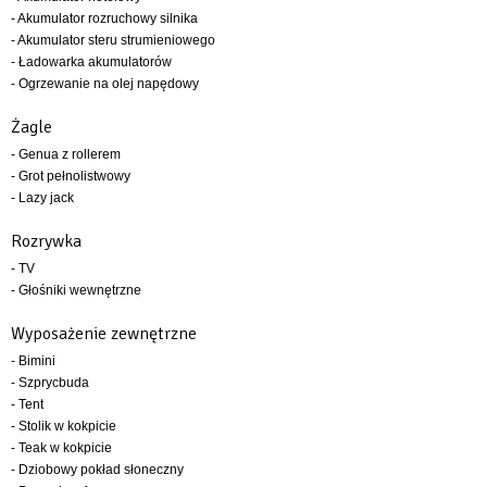
- Akumulator rozruchowy silnika
- Akumulator steru strumieniowego
- Ładowarka akumulatorów
- Ogrzewanie na olej napędowy
Żagle
- Genua z rollerem
- Grot pełnolistwowy
- Lazy jack
Rozrywka
- TV
- Głośniki wewnętrzne
Wyposażenie zewnętrzne
- Bimini
- Szprycbuda
- Tent
- Stolik w kokpicie
- Teak w kokpicie
- Dziobowy pokład słoneczny