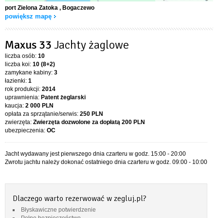
port Zielona Zatoka
, Bogaczewo
powiększ mapę
Maxus 33
Jachty żaglowe
liczba osób:
10
liczba koi:
10 (8+2)
zamykane kabiny:
3
łazienki:
1
rok produkcji:
2014
uprawnienia:
Patent żeglarski
kaucja:
2 000 PLN
opłata za sprzątanie/serwis:
250 PLN
zwierzęta:
Zwierzęta dozwolone za dopłatą
200 PLN
ubezpieczenia:
OC
Jacht wydawany jest pierwszego dnia czarteru w godz. 15:00 - 20:00
Zwrotu jachtu należy dokonać ostatniego dnia czarteru w godz. 09:00 - 10:00
Dlaczego warto rezerwować w zegluj.pl?
Błyskawiczne potwierdzenie
Pełne bezpieczeństwo