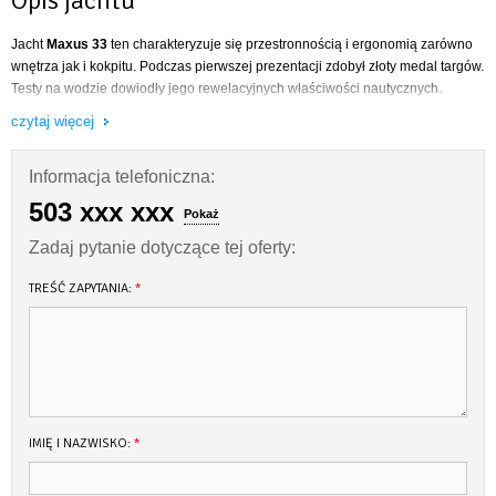
Jacht
Maxus 33
ten charakteryzuje się przestronnością i ergonomią zarówno
wnętrza jak i kokpitu. Podczas pierwszej prezentacji zdobył złoty medal targów.
Testy na wodzie dowiodły jego rewelacyjnych właściwości nautycznych.
czytaj więcej
Pokład jachtu wyróżnia obszerny kokpit dający dużo miejsca dla
wieloosobowej załogi. Szerokie półpokłady razem z handrelingami na
nadbudówce zapewniają bezpieczną komunikację. Pokład jachtu wyposażony
Informacja telefoniczna:
jest w skuteczne powierzchnie przeciwślizgowe.
503 xxx xxx
Pokaż
Jacht w wersji Prestige wyposażony jest w
koło sterowe i ster strumieniowy.
Zadaj pytanie dotyczące tej oferty:
Wyposażenie:
TREŚĆ ZAPYTANIA:
koło sterowe + ster strumieniowy
*
ogrzewanie webasto
ciepła woda/prysznic
TV + DVD
radio CD/MP3
nagłośnienie w kokpicie
instalacja 220V
IMIĘ I NAZWISKO:
kuchenka gazowa
*
lodówka
część jachtów wyposażona w WC morskie, pozostałe - WC chemiczne