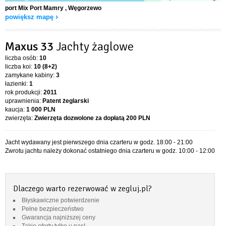
port Mix Port Mamry
, Węgorzewo
powiększ mapę
Maxus 33
Jachty żaglowe
liczba osób:
10
liczba koi:
10 (8+2)
zamykane kabiny:
3
łazienki:
1
rok produkcji:
2011
uprawnienia:
Patent żeglarski
kaucja:
1 000 PLN
zwierzęta:
Zwierzęta dozwolone za dopłatą
200 PLN
Jacht wydawany jest pierwszego dnia czarteru w godz. 18:00 - 21:00
Zwrotu jachtu należy dokonać ostatniego dnia czarteru w godz. 10:00 - 12:00
Dlaczego warto rezerwować w zegluj.pl?
Błyskawiczne potwierdzenie
Pełne bezpieczeństwo
Gwarancja najniższej ceny
Takie oferty tylko u nas!