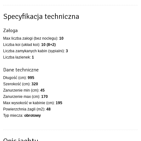
Specyfikacja techniczna
Załoga
Max liczba załogi (bez noclegu):
10
Liczba koi (układ koi):
10 (8+2)
Liczba zamykanych kabin (sypialni):
3
Liczba łazienek:
1
Dane techniczne
Długość (cm):
995
Szerokość (cm):
320
Zanurzenie min (cm):
45
Zanurzenie max (cm):
170
Max wysokość w kabinie (cm):
195
Powierzchnia żagli (m2):
48
Typ miecza:
obrotowy
Opis jachtu