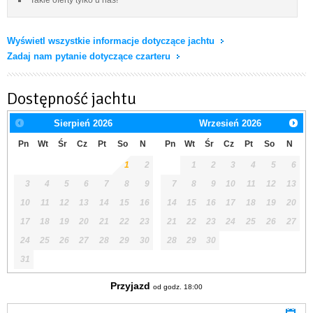
Wyświetl wszystkie informacje dotyczące jachtu
Zadaj nam pytanie dotyczące czarteru
Dostępność jachtu
Sierpień
2026
Wrzesień
2026
Pn
Wt
Śr
Cz
Pt
So
N
Pn
Wt
Śr
Cz
Pt
So
N
1
2
1
2
3
4
5
6
3
4
5
6
7
8
9
7
8
9
10
11
12
13
10
11
12
13
14
15
16
14
15
16
17
18
19
20
17
18
19
20
21
22
23
21
22
23
24
25
26
27
24
25
26
27
28
29
30
28
29
30
31
Przyjazd
od godz. 18:00