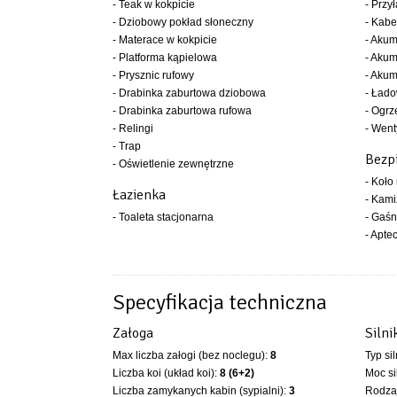
- Teak w kokpicie
- Przy
- Dziobowy pokład słoneczny
- Kabe
- Materace w kokpicie
- Akum
- Platforma kąpielowa
- Akum
- Prysznic rufowy
- Akum
- Drabinka zaburtowa dziobowa
- Ład
- Drabinka zaburtowa rufowa
- Ogrz
- Relingi
- Went
- Trap
Bezp
- Oświetlenie zewnętrzne
- Koło
Łazienka
- Kami
- Toaleta stacjonarna
- Gaśn
- Apte
Specyfikacja techniczna
Załoga
Silni
Max liczba załogi (bez noclegu):
8
Typ si
Liczba koi (układ koi):
8 (6+2)
Moc si
Liczba zamykanych kabin (sypialni):
3
Rodzaj