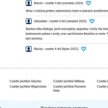
Marcin - czarter 4 dni (czerwiec 2024)
Wraz z rodziną jestem zadowolony mam w planach powtórzeni
Sebastian - czarter 4 dni (sierpień 2023)
 Inne godz. do uzgodnienia.
Bardzo miła obsługa, jacht oszczędny, wygodny i cichy. Na mie
tankowanie paliwa i wody, oraz opróżnianie fekaliów w cenie.
tam wrócimy.
Maciej - czarter 4 dni (lipiec 2021)
Czarter jachtów Giżycko
Czarter jachtów Wilkasy
Czarter 
Czarter jachtów Węgorzewo
Czarter jachtów Ruciane-
Czarter 
Nida
h
Popularne kategorie czarterów