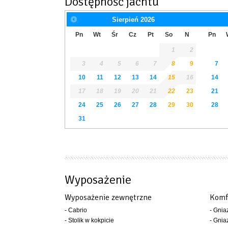
Dostępność jachtu
Sierpień
2026
Pn
Wt
Śr
Cz
Pt
So
N
Pn
1
2
3
4
5
6
7
8
9
7
10
11
12
13
14
15
16
14
17
18
19
20
21
22
23
21
24
25
26
27
28
29
30
28
31
Wyposażenie
Wyposażenie zewnętrzne
Komf
- Cabrio
- Gnia
- Stolik w kokpicie
- Gni