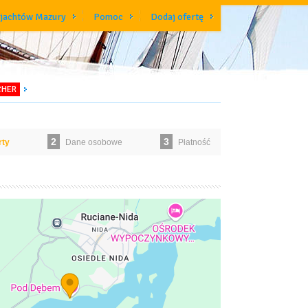
 jachtów Mazury
Pomoc
Dodaj ofertę
CHER
2
3
rty
Dane osobowe
Płatność