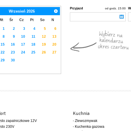
Przyjazd
W
od godz. 15:00
Wrzesień
2026
Wt
Śr
Cz
Pt
So
N
1
2
3
4
5
6
8
9
10
11
12
13
15
16
17
18
19
20
22
23
24
25
26
27
29
30
ort
Kuchnia
zdo zapalniczkowe 12V
- Zlewozmywak
azdo 230V
- Kuchenka gazowa