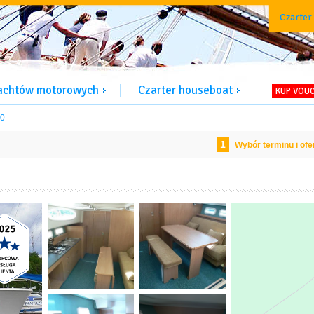
Czarter
jachtów motorowych
Czarter houseboat
KUP VOU
00
1
Wybór terminu i ofe