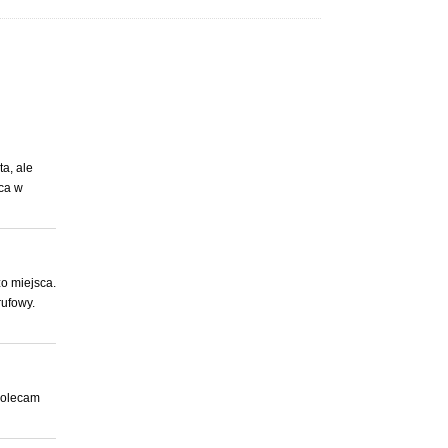
a, ale
ca w
o miejsca.
rufowy.
polecam