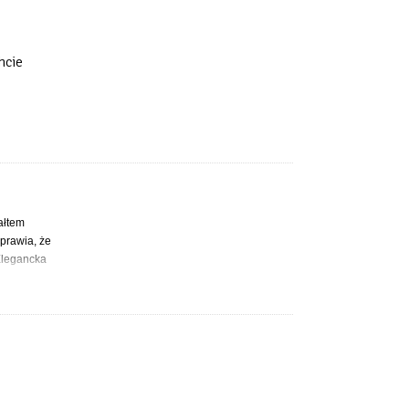
hcie
ałtem
prawia, że
 Elegancka
okładu
 miejsca