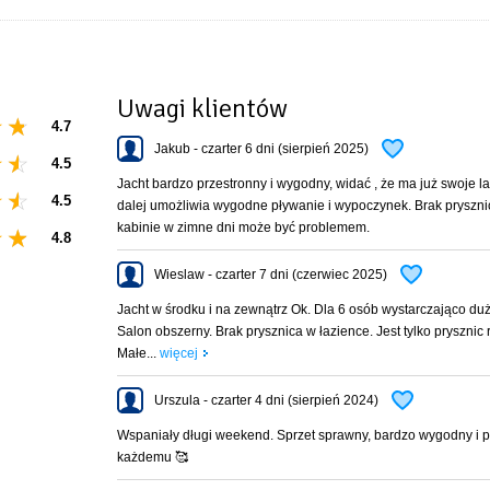
Uwagi klientów
4.7
Jakub - czarter 6 dni (sierpień 2025)
4.5
Jacht bardzo przestronny i wygodny, widać , że ma już swoje lat
4.5
dalej umożliwia wygodne pływanie i wypoczynek. Brak pryszni
kabinie w zimne dni może być problemem.
4.8
Wieslaw - czarter 7 dni (czerwiec 2025)
Jacht w środku i na zewnątrz Ok. Dla 6 osób wystarczająco duż
Salon obszerny. Brak prysznica w łazience. Jest tylko prysznic 
Małe...
więcej
Urszula - czarter 4 dni (sierpień 2024)
Wspaniały długi weekend. Sprzet sprawny, bardzo wygodny i 
każdemu 🥰