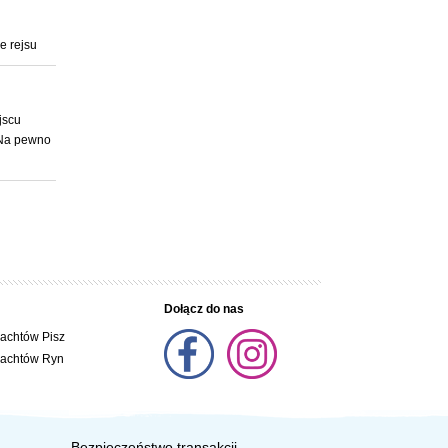
e rejsu
jscu
 Na pewno
Dołącz do nas
jachtów Pisz
jachtów Ryn
Bezpieczeństwo transakcji