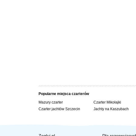
– drabinka dziobowa
– wc elektryczne Jabsco QuietFlush
– reflektor sterowany pilotem
DOPŁATY:
Odbiór jachtu w godz. 15.00-18.00, zdanie do godz. 10.00.
Popularne miejsca czarterów
Mazury czarter
Czarter Mikołajki
Czarter jachtów Szczecin
Jachty na Kaszubach
Zegluj.pl
Dla rezerwującyc