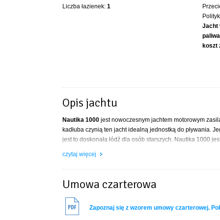
Liczba łazienek:
1
Przeci
Polity
Jacht
paliwa
koszt 
Opis jachtu
Nautika 1000
jest nowoczesnym jachtem motorowym zasilan
kadłuba czynią ten jacht idealną jednostką do pływania. J
jest to doskonała łódź dla osób starszych. Nautika 1000 j
konstrukcja o nowoczesnej linii jest jednocześnie funkcjon
czytaj więcej
słonecznego. Płetwy sterowe i ster strumieniowy zapewnia
WNĘTRZE BARKI:
Umowa czarterowa
– w dziobie – dwuosobowa, zamykana kabina sypialna wy
– w messie oprócz aneksu kuchennego doświetlonego bulaj
Zapoznaj się z wzorem umowy czarterowej. P
do spania po rozłożeniu kanapy, dwie szafy oraz kabina z
– w części rufowej dwie, zamykane kabiny sypialne (hundko