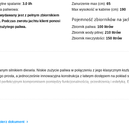
ętne spalanie:
3.0 l/h
Zanurzenie max (cm):
65
ka paliwowa:
Max wysokość w kabinie (cm):
190
 wydawany jest z pełnym zbiornikiem
Pojemność zbiorników na jac
. Podczas zwrotu jachtu klient ponosi
zużytego paliwa.
Zbiornik paliwa:
100 litrów
Zbiornik wody pitnej:
210 litrów
Zbiornik nieczystości:
150 litrów
ym silnikiem diesela. Niskie zużycie paliwa w połączeniu z jego klasycznym kszt
ego prosta, a jednocześnie innowacyjna konstrukcja z łatwym dostępem na pokład s
est perfekcyjnym kompromisem pomiędzy funkcjonalnością, przestrzenią i estetyką.
alna i łatwa w komunikacji – półpokłady ułatwiają przejście do części dziobowej i p
ją doskonałą zwrotność.
posażona szafę,
ami na burcie oraz otwieranymi lukami na pokładzie znajdują się dodatkowe dwa
obierz dokument
 elektrycznym WC,
je) oraz przedział silnikowy pomiędzy nimi.