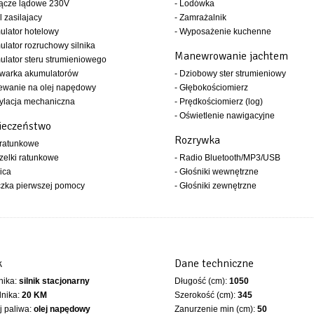
łącze lądowe 230V
- Lodówka
l zasilajacy
- Zamrażalnik
ulator hotelowy
- Wyposażenie kuchenne
ulator rozruchowy silnika
Manewrowanie jachtem
ulator steru strumieniowego
owarka akumulatorów
- Dziobowy ster strumieniowy
ewanie na olej napędowy
- Głębokościomierz
ylacja mechaniczna
- Prędkościomierz (log)
- Oświetlenie nawigacyjne
ieczeństwo
Rozrywka
 ratunkowe
zelki ratunkowe
- Radio Bluetooth/MP3/USB
ica
- Głośniki wewnętrzne
czka pierwszej pomocy
- Głośniki zewnętrzne
k
Dane techniczne
lnika:
silnik stacjonarny
Długość (cm):
1050
lnika:
20 KM
Szerokość (cm):
345
 paliwa:
olej napędowy
Zanurzenie min (cm):
50