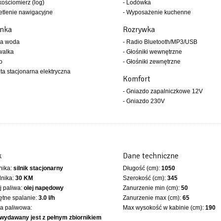
kościomierz (log)
- Lodówka
etlenie nawigacyjne
- Wyposażenie kuchenne
enka
Rozrywka
ła woda
- Radio Bluetooth/MP3/USB
walka
- Głośniki wewnętrzne
o
- Głośniki zewnętrzne
eta stacjonarna elektryczna
Komfort
- Gniazdo zapalniczkowe 12V
- Gniazdo 230V
k
Dane techniczne
lnika:
silnik stacjonarny
Długość (cm):
1050
lnika:
30 KM
Szerokość (cm):
345
 paliwa:
olej napędowy
Zanurzenie min (cm):
50
ętne spalanie:
3.0 l/h
Zanurzenie max (cm):
65
ka paliwowa:
Max wysokość w kabinie (cm):
190
 wydawany jest z pełnym zbiornikiem