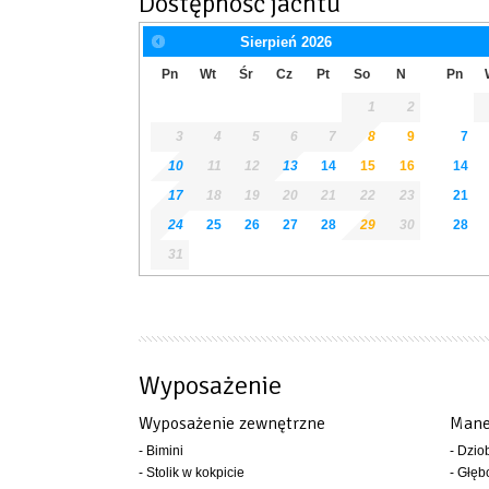
Dostępność jachtu
Sierpień
2026
Pn
Wt
Śr
Cz
Pt
So
N
Pn
1
2
3
4
5
6
7
8
9
7
10
11
12
13
14
15
16
14
17
18
19
20
21
22
23
21
24
25
26
27
28
29
30
28
31
Wyposażenie
Wyposażenie zewnętrzne
Mane
- Bimini
- Dzio
- Stolik w kokpicie
- Głęb