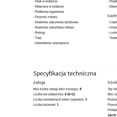
- Teak w kokpicie
- Pręd
- Materace w kokpicie
- Oświ
- Platforma kąpielowa
Łazi
- Prysznic rufowy
- Drabinka zaburtowa dziobowa
- Ciep
- Drabinka zaburtowa rufowa
- Umy
- Relingi
- Lustr
- Trap
- Toal
- Oświetlenie zewnętrzne
Specyfikacja techniczna
Załoga
Silni
Max liczba załogi (bez noclegu):
8
Typ si
Liczba koi (układ koi):
8 (6+2)
Moc si
Liczba zamykanych kabin (sypialni):
3
Rodzaj
Liczba łazienek:
1
Przeci
Polity
Jacht