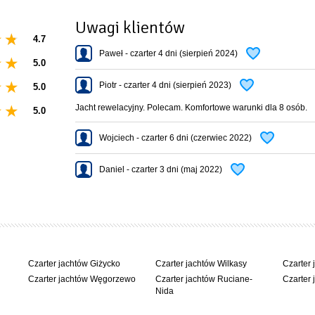
Uwagi klientów
4.7
Paweł - czarter 4 dni (sierpień 2024)
5.0
osażona szafę, – w messie oprócz aneksu kuchennego doświetlonego bulajami n
Piotr - czarter 4 dni (sierpień 2023)
5.0
owe dwa miejsca do spania po rozłożeniu kanapy, dwie szafy oraz kabina z elektr
Jacht rewelacyjny. Polecam. Komfortowe warunki dla 8 osób.
je) oraz przedział silnikowy pomiędzy nimi.
5.0
Wojciech - czarter 6 dni (czerwiec 2022)
Daniel - czarter 3 dni (maj 2022)
Czarter jachtów Giżycko
Czarter jachtów Wilkasy
Czarter 
Czarter jachtów Węgorzewo
Czarter jachtów Ruciane-
Czarter 
Nida