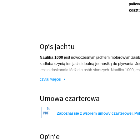
paliwa
koszt 
Opis jachtu
Nautika 1000
jest nowoczesnym jachtem motorowym zasilan
kadłuba czynią ten jacht idealną jednostką do pływania. J
jest to doskonała łódź dla osób starszych. Nautika 1000 j
konstrukcja o nowoczesnej linii jest jednocześnie funkcjon
czytaj więcej
słonecznego. Płetwy sterowe i ster strumieniowy zapewnia
DANE TECHNICZNE
Umowa czarterowa
- długość: 10,00 m
- szerokość: 3,45 m
Zapoznaj się z wzorem umowy czarterowej. P
- wysokość nad Lw: 2,80 m
- zanurzenie: 0,65 m
- silnik: diesel 30 KM
- zbiornik paliwa: 100 L
Opinie
- zbiornik wody: 210 L