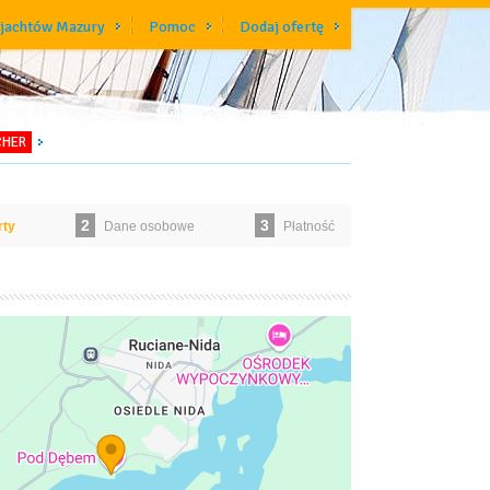
 jachtów Mazury
Pomoc
Dodaj ofertę
CHER
2
3
rty
Dane osobowe
Płatność