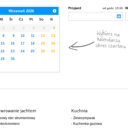
Przyjazd
W
od godz. 15:00
Wrzesień
2026
Wt
Śr
Cz
Pt
So
N
1
2
3
4
5
6
8
9
10
11
12
13
15
16
17
18
19
20
22
23
24
25
26
27
29
30
wrowanie jachtem
Kuchnia
bowy ster strumieniowy
- Zlewozmywak
okościomierz
- Kuchenka gazowa