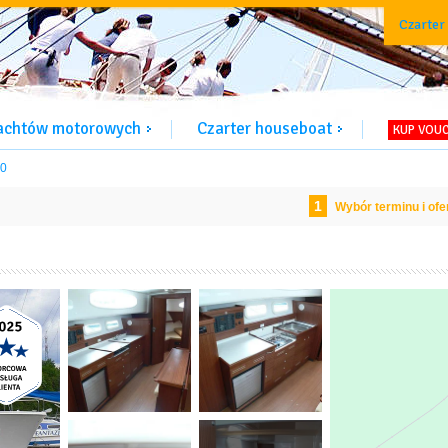
Czarter
jachtów motorowych
Czarter houseboat
KUP VOU
00
1
Wybór terminu i ofe