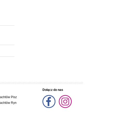
a burcie
ycznym WC,
Dołącz do nas
jachtów Pisz
jachtów Ryn