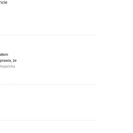
hcie
ałtem
prawia, że
 Elegancka
okładu