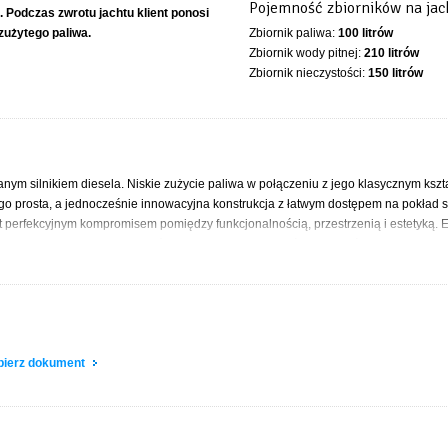
Pojemność zbiorników na jac
. Podczas zwrotu jachtu klient ponosi
zużytego paliwa.
Zbiornik paliwa:
100 litrów
Zbiornik wody pitnej:
210 litrów
Zbiornik nieczystości:
150 litrów
ym silnikiem diesela. Niskie zużycie paliwa w połączeniu z jego klasycznym kszt
ego prosta, a jednocześnie innowacyjna konstrukcja z łatwym dostępem na pokład s
est perfekcyjnym kompromisem pomiędzy funkcjonalnością, przestrzenią i estetyką.
alna i łatwa w komunikacji – półpokłady ułatwiają przejście do części dziobowej i p
ją doskonałą zwrotność.
obierz dokument