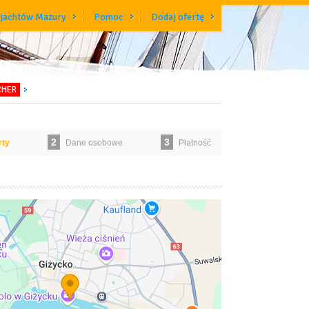
 jachtów Mazury
Pomoc
Dodaj ofertę
CHER
2
3
rty
Dane osobowe
Płatność