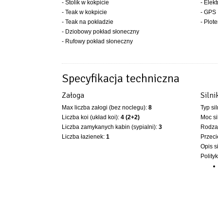
- Stolik w kokpicie
- Elek
- Teak w kokpicie
- GPS
- Teak na pokładzie
- Plot
- Dziobowy pokład słoneczny
- Rufowy pokład słoneczny
Specyfikacja techniczna
Załoga
Silni
Max liczba załogi (bez noclegu):
8
Typ si
Liczba koi (układ koi):
4 (2+2)
Moc si
Liczba zamykanych kabin (sypialni):
3
Rodzaj
Liczba łazienek:
1
Przeci
Opis s
Polity