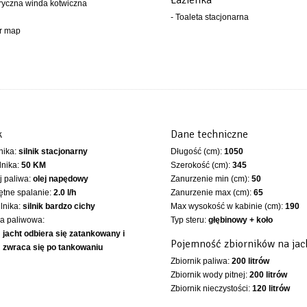
Łazienka
tryczna winda kotwiczna
- Toaleta stacjonarna
er map
k
Dane techniczne
lnika:
silnik stacjonarny
Długość (cm):
1050
lnika:
50 KM
Szerokość (cm):
345
 paliwa:
olej napędowy
Zanurzenie min (cm):
50
ętne spalanie:
2.0 l/h
Zanurzenie max (cm):
65
ilnika:
silnik bardzo cichy
Max wysokość w kabinie (cm):
190
ka paliwowa:
Typ steru:
głębinowy + koło
jacht odbiera się zatankowany i
Pojemność zbiorników na jac
zwraca się po tankowaniu
Zbiornik paliwa:
200 litrów
Zbiornik wody pitnej:
200 litrów
Zbiornik nieczystości:
120 litrów