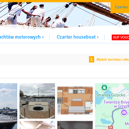
Czarter
jachtów motorowych
Czarter houseboat
KUP VOU
1
Wybór terminu i ofe