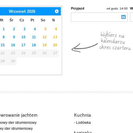
Przyjazd
W
od godz. 14:00
Wrzesień
2026
Wt
Śr
Cz
Pt
So
N
1
2
3
4
5
6
8
9
10
11
12
13
15
16
17
18
19
20
22
23
24
25
26
27
29
30
wrowanie jachtem
Kuchnia
bowy ster strumieniowy
- Lodówka
wy ster strumieniowy