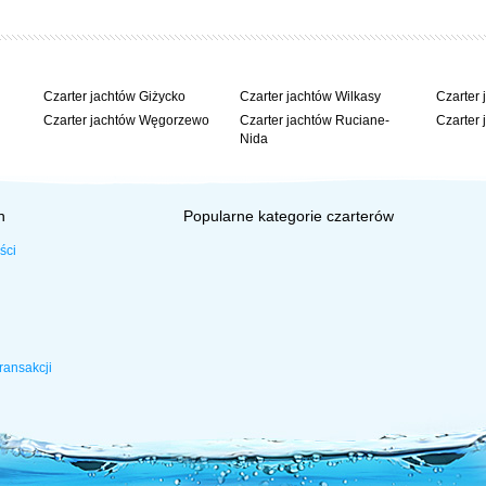
Czarter jachtów Giżycko
Czarter jachtów Wilkasy
Czarter 
Czarter jachtów Węgorzewo
Czarter jachtów Ruciane-
Czarter 
Nida
h
Popularne kategorie czarterów
ści
 sterówki
ransakcji