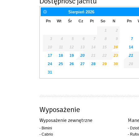
Dostępność jachtu
Sierpień
2026
Pn
Wt
Śr
Cz
Pt
So
N
Pn
1
2
3
4
5
6
7
8
9
7
10
11
12
13
14
15
16
14
17
18
19
20
21
22
23
21
24
25
26
27
28
29
30
28
31
Wyposażenie
Wyposażenie zewnętrzne
Mane
- Bimini
- Dzio
- Cabrio
- Rufo