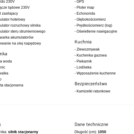
azdo 230V
- GPS
łącze lądowe 230V
- Ploter map
l zasilajacy
- Echosonda
ulator hotelowy
- Głębokościomierz
ulator rozruchowy silnika
- Prędkościomierz (log)
ulator steru strumieniowego
- Oświetlenie nawigacyjne
owarka akumulatorów
Kuchnia
ewanie na olej napędowy
- Zlewozmywak
enka
- Kuchenka gazowa
ła woda
- Piekarnik
znic
- Lodówka
walka
- Wyposażenie kuchenne
o
Bezpieczeństwo
eta stacjonarna
- Kamizelki ratunkowe
k
Dane techniczne
lnika:
silnik stacjonarny
Długość (cm):
1050