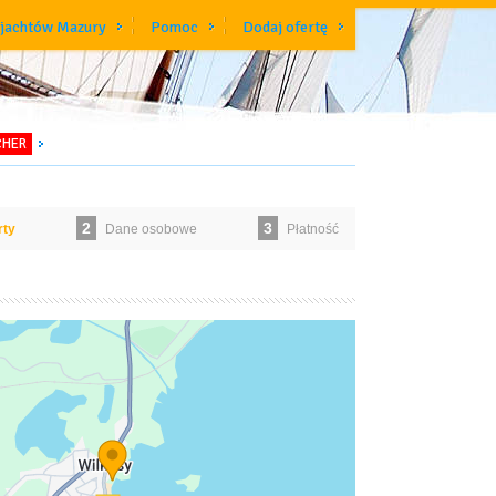
 jachtów Mazury
Pomoc
Dodaj ofertę
CHER
2
3
rty
Dane osobowe
Płatność