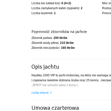
Liczba koi (układ koi):
6 (4+2)
Moc si
Liczba zamykanych kabin (sypialni):
2
Rodzaj
Liczba łazienek:
1
Przeci
Pojemność zbiorników na jachcie
Zbiornik paliwa:
200 litrów
Zbiornik wody pitnej:
210 litrów
Zbiornik nieczystości:
160 litrów
Opis jachtu
Nautika 1000 VIP to jacht motorowy, na który nie wymaga s
) zapewnia świetnie dobrana śruba oraz 25 konny , niezawo
„ZERO” nie schodzi sama z kursu ).
To jednostka o wysokim komforcie bytowania 6 -osobowej 
czytaj więcej
kanapa w salonie dają poczucie intymności i wygody. Sunde
wieczorem załogę zaś szerokie półpokłady zapewniają bez
Umowa czarterowa
Nautika 1000 to duży houseboat cieszący się ogromną pop