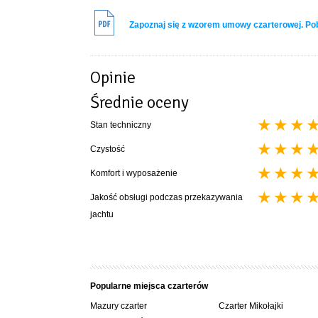
woda, instalacja 230 V, telewizor pozwala czuć się jak w 
Zapoznaj się z wzorem umowy czarterowej. P
Opinie
Średnie oceny
Stan techniczny
Czystość
Komfort i wyposażenie
Jakość obsługi podczas przekazywania
jachtu
Popularne miejsca czarterów
Mazury czarter
Czarter Mikołajki