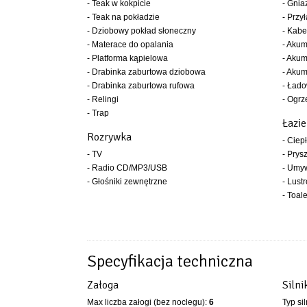
- Teak w kokpicie
- Gni
- Teak na pokładzie
- Przy
- Dziobowy pokład słoneczny
- Kabe
- Materace do opalania
- Akum
- Platforma kąpielowa
- Akum
- Drabinka zaburtowa dziobowa
- Akum
- Drabinka zaburtowa rufowa
- Ład
- Relingi
- Ogrz
- Trap
Łazi
Rozrywka
- Ciep
- TV
- Prys
- Radio CD/MP3/USB
- Umy
- Głośniki zewnętrzne
- Lustr
- Toal
Specyfikacja techniczna
Załoga
Silni
Max liczba załogi (bez noclegu):
6
Typ si