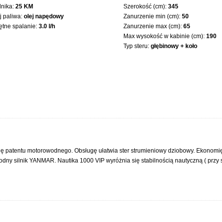
lnika:
25 KM
Szerokość (cm):
345
 paliwa:
olej napędowy
Zanurzenie min (cm):
50
ętne spalanie:
3.0 l/h
Zanurzenie max (cm):
65
Max wysokość w kabinie (cm):
190
Typ steru:
głębinowy + koło
ię patentu motorowodnego. Obsługę ułatwia ster strumieniowy dziobowy. Ekonomię (
dny silnik YANMAR. Nautika 1000 VIP wyróżnia się stabilnością nautyczną ( przy 
załogi. 2 dwuosobowe kabiny (każda jest elegancko i gustownie urządzona) oraz 
ck Nautiki 1000 jest przystosowany do opalania , kokpit pomieści całą biesiadują
stresową komunikację dla dzieci między dziobem a kokpitem.
ularnością na Mazurach. Bogate wyposażenie – ogrzewanie , lodówka, prysznic, c