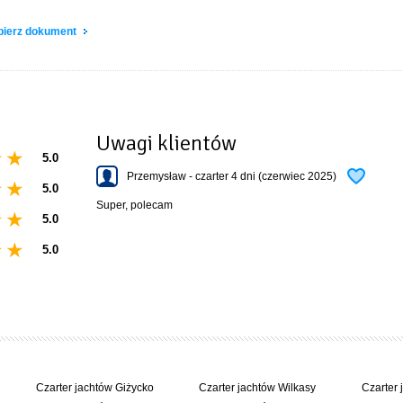
domu
obierz dokument
Uwagi klientów
5.0
Przemysław - czarter 4 dni (czerwiec 2025)
5.0
Super, polecam
5.0
5.0
Czarter jachtów Giżycko
Czarter jachtów Wilkasy
Czarter 