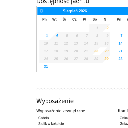
Dostępność jachtu
Sierpień
2026
Pn
Wt
Śr
Cz
Pt
So
N
Pn
1
2
3
4
5
6
7
8
9
7
10
11
12
13
14
15
16
14
17
18
19
20
21
22
23
21
24
25
26
27
28
29
30
28
31
Wyposażenie
Wyposażenie zewnętrzne
Komf
- Cabrio
- Gni
- Stolik w kokpicie
- Gnia