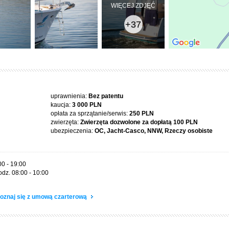
WIĘCEJ ZDJĘĆ
+37
uprawnienia:
Bez patentu
kaucja:
3 000 PLN
opłata za sprzątanie/serwis:
250 PLN
zwierzęta:
Zwierzęta dozwolone za dopłatą
100 PLN
ubezpieczenia:
OC, Jacht-Casco, NNW, Rzeczy osobiste
00 - 19:00
odz. 08:00 - 10:00
oznaj się z umową czarterową