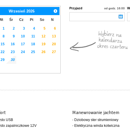
Przyjazd
W
od godz. 16:00
Wrzesień
2026
Wt
Śr
Cz
Pt
So
N
1
2
3
4
5
6
8
9
10
11
12
13
15
16
17
18
19
20
22
23
24
25
26
27
29
30
ort
Manewrowanie jachtem
azdo USB
- Dziobowy ster strumieniowy
zdo zapalniczkowe 12V
- Elektryczna winda kotwiczna