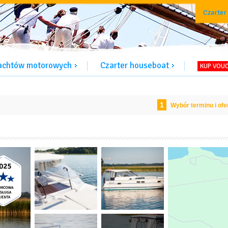
Czarter
jachtów motorowych
Czarter houseboat
KUP VOU
1
Wybór terminu i ofe