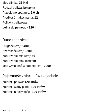
Moc silnika:
35 KM
Rodzaj paliwa:
benzyna
Przeciętne spalanie:
2.0 l/h
Prędkość maksymalna:
12
Polityka paliwowa:
pełny do pełnego - 120 l
Dane techniczne
Długość (cm):
8400
Szerokość (cm):
3200
Zanurzenie min (cm):
60
Zanurzenie max (cm):
60
Max wysokość w kabinie (cm):
2000
Pojemność zbiorników na jachcie
Zbiornik paliwa:
120 litrów
Zbiornik wody pitnej:
120 litrów
Zbiornik nieczystości:
120 litrów