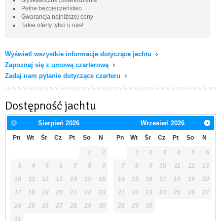
Pełne bezpieczeństwo
Gwarancja najniższej ceny
Takie oferty tylko u nas!
Wyświetl wszystkie informacje dotyczące jachtu
Zapoznaj się z umową czarterową
Zadaj nam pytanie dotyczące czarteru
Dostępność jachtu
Sierpień
2026
Wrzesień
2026
Pn
Wt
Śr
Cz
Pt
So
N
Pn
Wt
Śr
Cz
Pt
So
N
1
2
1
2
3
4
5
6
3
4
5
6
7
8
9
7
8
9
10
11
12
13
10
11
12
13
14
15
16
14
15
16
17
18
19
20
17
18
19
20
21
22
23
21
22
23
24
25
26
27
24
25
26
27
28
29
30
28
29
30
31