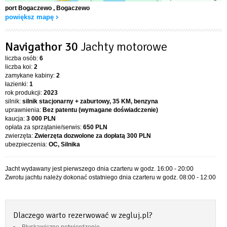
port Bogaczewo
, Bogaczewo
powiększ mapę
Navigathor 30
Jachty motorowe
liczba osób:
6
liczba koi:
2
zamykane kabiny:
2
łazienki:
1
rok produkcji:
2023
silnik:
silnik stacjonarny + zaburtowy, 35 KM, benzyna
uprawnienia:
Bez patentu (wymagane doświadczenie)
kaucja:
3 000 PLN
opłata za sprzątanie/serwis:
650 PLN
zwierzęta:
Zwierzęta dozwolone za dopłatą
300 PLN
ubezpieczenia:
OC, Silnika
Jacht wydawany jest pierwszego dnia czarteru w godz. 16:00 - 20:00
Zwrotu jachtu należy dokonać ostatniego dnia czarteru w godz. 08:00 - 12:00
Dlaczego warto rezerwować w zegluj.pl?
Błyskawiczne potwierdzenie