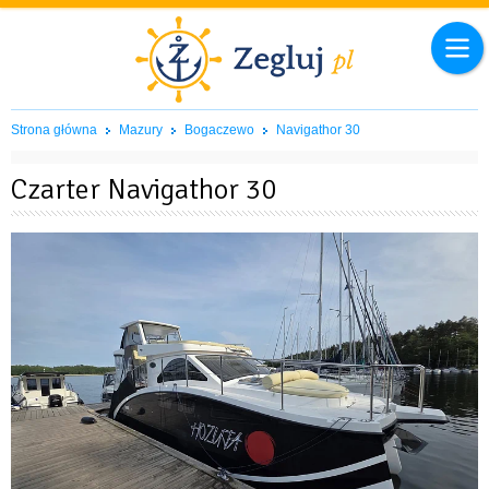
Strona główna
Mazury
Bogaczewo
Navigathor 30
Czarter Navigathor 30