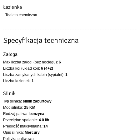
Łazienka
- Toaleta chemiczna
Specyfikacja techniczna
Załoga
Max liczba załogi (bez noclegu):
6
Liczba koi (układ koi):
6 (4+2)
Liczba zamykanych kabin (sypialni):
1
Liczba łazienek:
1
Silnik
Typ silnika:
silnik zaburtowy
Moc silnika:
25 KM
Rodzaj paliwa:
benzyna
Przeciętne spalanie:
4.0 l/h
Prędkość maksymalna:
14
Opis silnika:
Mercury
Polityka paliwowa: