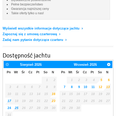
Pełne bezpieczeństwo
Gwarancja najniższej ceny
Takie oferty tylko u nas!
Wyświetl wszystkie informacje dotyczące jachtu
Zapoznaj się z umową czarterową
Zadaj nam pytanie dotyczące czarteru
Dostępność jachtu
Sierpień
2026
Wrzesień
2026
Pn
Wt
Śr
Cz
Pt
So
N
Pn
Wt
Śr
Cz
Pt
So
N
1
2
1
2
3
4
5
6
3
4
5
6
7
8
9
7
8
9
10
11
12
13
10
11
12
13
14
15
16
14
15
16
17
18
19
20
17
18
19
20
21
22
23
21
22
23
24
25
26
27
24
25
26
27
28
29
30
28
29
30
31