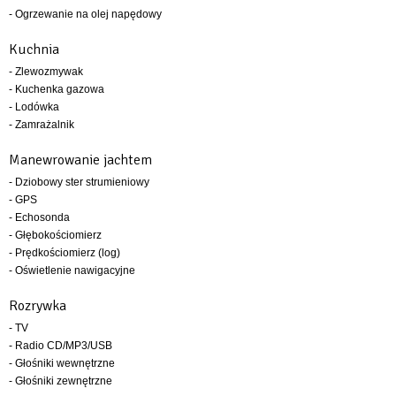
- Ogrzewanie na olej napędowy
Kuchnia
- Zlewozmywak
- Kuchenka gazowa
- Lodówka
- Zamrażalnik
Manewrowanie jachtem
- Dziobowy ster strumieniowy
- GPS
- Echosonda
- Głębokościomierz
- Prędkościomierz (log)
- Oświetlenie nawigacyjne
Rozrywka
- TV
- Radio CD/MP3/USB
- Głośniki wewnętrzne
- Głośniki zewnętrzne