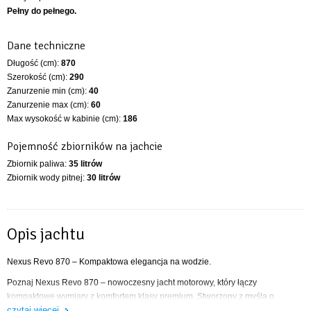
Pełny do pełnego.
Dane techniczne
Długość (cm):
870
Szerokość (cm):
290
Zanurzenie min (cm):
40
Zanurzenie max (cm):
60
Max wysokość w kabinie (cm):
186
Pojemność zbiorników na jachcie
Zbiornik paliwa:
35 litrów
Zbiornik wody pitnej:
30 litrów
Opis jachtu
Nexus Revo 870 – Kompaktowa elegancja na wodzie.
Poznaj Nexus Revo 870 – nowoczesny jacht motorowy, który łączy
kompaktowe wymiary z komfortem klasy premium. Stworzony z myślą o
czytaj więcej
rodzinnych rejsach, romantycznych weekendach na wodzie czy aktywnym