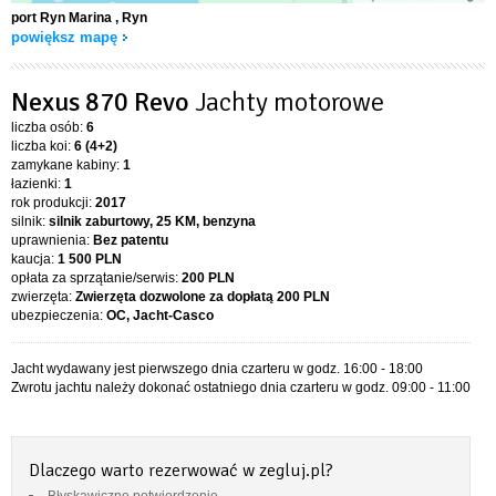
port Ryn Marina
, Ryn
powiększ mapę
Nexus 870 Revo
Jachty motorowe
liczba osób:
6
liczba koi:
6 (4+2)
zamykane kabiny:
1
łazienki:
1
rok produkcji:
2017
silnik:
silnik zaburtowy, 25 KM, benzyna
uprawnienia:
Bez patentu
kaucja:
1 500 PLN
opłata za sprzątanie/serwis:
200 PLN
zwierzęta:
Zwierzęta dozwolone za dopłatą
200 PLN
ubezpieczenia:
OC, Jacht-Casco
Jacht wydawany jest pierwszego dnia czarteru w godz. 16:00 - 18:00
Zwrotu jachtu należy dokonać ostatniego dnia czarteru w godz. 09:00 - 11:00
Dlaczego warto rezerwować w zegluj.pl?
Błyskawiczne potwierdzenie