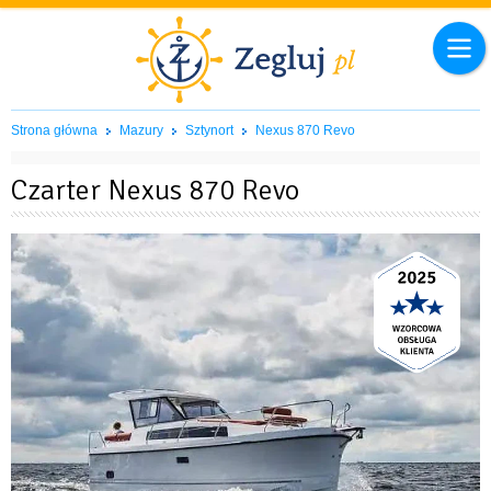
Strona główna
Mazury
Sztynort
Nexus 870 Revo
Czarter Nexus 870 Revo