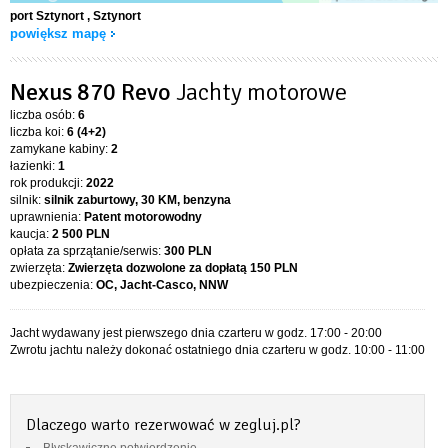
port Sztynort
, Sztynort
powiększ mapę
Nexus 870 Revo
Jachty motorowe
liczba osób:
6
liczba koi:
6 (4+2)
zamykane kabiny:
2
łazienki:
1
rok produkcji:
2022
silnik:
silnik zaburtowy, 30 KM, benzyna
uprawnienia:
Patent motorowodny
kaucja:
2 500 PLN
opłata za sprzątanie/serwis:
300 PLN
zwierzęta:
Zwierzęta dozwolone za dopłatą
150 PLN
ubezpieczenia:
OC, Jacht-Casco, NNW
Jacht wydawany jest pierwszego dnia czarteru w godz. 17:00 - 20:00
Zwrotu jachtu należy dokonać ostatniego dnia czarteru w godz. 10:00 - 11:00
Dlaczego warto rezerwować w zegluj.pl?
Błyskawiczne potwierdzenie