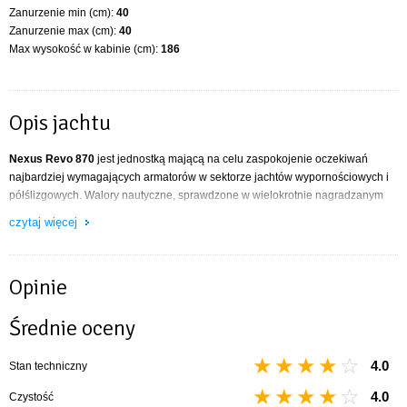
Zanurzenie min (cm):
40
Zanurzenie max (cm):
40
Max wysokość w kabinie (cm):
186
Opis jachtu
Nexus Revo 870
jest jednostką mającą na celu zaspokojenie oczekiwań
najbardziej wymagających armatorów w sektorze jachtów wypornościowych i
półślizgowych. Walory nautyczne, sprawdzone w wielokrotnie nagradzanym
poprzedniku Nexusie 850, łączymy z rewolucyjną praktycznością. Szerokie
czytaj więcej
półpokłady, obszerny kokpit, łatwo dostępne platformy kąpielowe na zewnątrz
oraz przemyślane detale ergonomicznego wnętrza, wykończone przy użyciu
najwyższej jakości materiałów – to wszystko gwarantuje wygodę nawet w
Opinie
najdłuższych rejsach.
Dane techniczne
Średnie oceny
DŁUGOŚĆ CAŁKOWITA 870 cm
SZEROKOŚĆ CAŁKOWITA 290 cm
4.0
Stan techniczny
ZANURZENIE MIN / MAX 40 cm
WYSOKOŚĆ WNĘTRZA 186 cm
4.0
Czystość