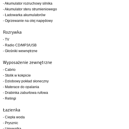
- Akumulator rozruchowy silnika
- Akumulator steru strumieniowego
- Ładowarka akumulatorów
- Ogrzewanie na olej napędowy
Rozrywka
- TV
- Radio CD/MP3/USB
- Głośniki wewnętrzne
Wyposażenie zewnętrzne
- Cabrio
- Stolik w kokpicie
- Dziobowy pokład słoneczny
- Materace do opalania
- Drabinka zaburtowa rufowa
- Relingi
Łazienka
- Ciepła woda
- Prysznic
- Umywalka