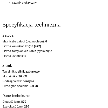
czajnik elektryczny
Specyfikacja techniczna
Załoga
Max liczba załogi (bez noclegu):
6
Liczba koi (układ koi):
6 (4+2)
Liczba zamykanych kabin (sypialni):
2
Liczba łazienek:
1
Silnik
Typ silnika:
silnik zaburtowy
Moc silnika:
30 KM
Rodzaj paliwa:
benzyna
Przeciętne spalanie:
3.0 l/h
Dane techniczne
Długość (cm):
870
Szerokość (cm):
290