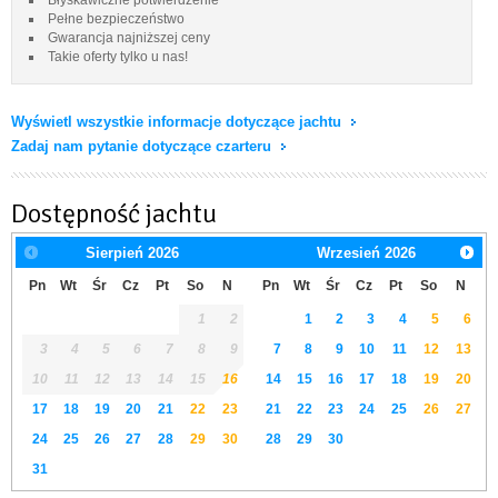
Pełne bezpieczeństwo
Gwarancja najniższej ceny
Takie oferty tylko u nas!
Wyświetl wszystkie informacje dotyczące jachtu
Zadaj nam pytanie dotyczące czarteru
Dostępność jachtu
Sierpień
2026
Wrzesień
2026
Pn
Wt
Śr
Cz
Pt
So
N
Pn
Wt
Śr
Cz
Pt
So
N
1
2
1
2
3
4
5
6
3
4
5
6
7
8
9
7
8
9
10
11
12
13
10
11
12
13
14
15
16
14
15
16
17
18
19
20
17
18
19
20
21
22
23
21
22
23
24
25
26
27
24
25
26
27
28
29
30
28
29
30
31