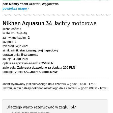
port Mamry Yacht Czarter
, Węgorzewo
powiększ mapę
Nikhen Aquasun 34
Jachty motorowe
liczba osób:
6
liczba koi:
6 (6+0)
zamykane kabiny:
2
łazienki:
2
rok produkcji:
2021
silnik:
silnik stacjonarny, olej napędowy
uprawnienia:
Bez patentu
kaucja:
3 000 PLN
opłata za sprzątanie/serwis:
250 PLN
zwierzęta:
Zwierzęta dozwolone za dopłatą
200 PLN
ubezpieczenia:
OC, Jacht-Casco, NNW
Jacht wydawany jest pierwszego dnia czarteru w godz. 14:00 - 17:00
Zwrotu jachtu należy dokonać ostatniego dnia czarteru w godz. 09:00 - 10:00
Dlaczego warto rezerwować w zegluj.pl?
Błyskawiczne potwierdzenie