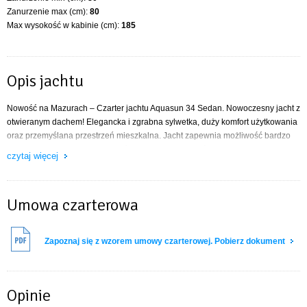
Zanurzenie max (cm):
80
Max wysokość w kabinie (cm):
185
Opis jachtu
Nowość na Mazurach – Czarter jachtu Aquasun 34 Sedan. Nowoczesny jacht z
otwieranym dachem! Elegancka i zgrabna sylwetka, duży komfort użytkowania
oraz przemyślana przestrzeń mieszkalna. Jacht zapewnia możliwość bardzo
komfortowego noclegu dla 4 osób – 2 kabiny z podwójnym, dwuosobowym
czytaj więcej
łóżkiem. Dodatkowo w mesie po rozłożeniu sofy możliwy jest nocleg dla 2
osób. W wersji Sedan rufa jachtu to luksusowy, duży taras, który w całości
można zamknąć bimini.
Umowa czarterowa
Jacht Nikhen Aquasun 34 Sedan podzielony jest na część dzienną,
Zapoznaj się z wzorem umowy czarterowej. Pobierz dokument
mieszkalną do wspólnego spędzania czasu z załogą oraz część nocną,
sypialnianą umieszczoną pod pokładem.
W części dziennej do dyspozycji jest w pełni wyposażona kuchnia z lodówką
Opinie
elektryczną i kuchenką gazową oraz salon/jadalnia z dużą kanapą. Dodatkowo
po odchyleniu części kanapy tworzy się siedzisko dla osoby, która chce