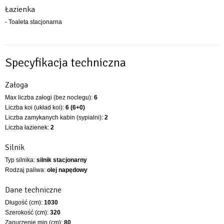
Łazienka
- Toaleta stacjonarna
Specyfikacja techniczna
Załoga
Max liczba załogi (bez noclegu):
6
Liczba koi (układ koi):
6 (6+0)
Liczba zamykanych kabin (sypialni):
2
Liczba łazienek:
2
Silnik
Typ silnika:
silnik stacjonarny
Rodzaj paliwa:
olej napędowy
Dane techniczne
Długość (cm):
1030
Szerokość (cm):
320
Zanurzenie min (cm):
80