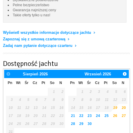
Pełne bezpieczeństwo
Gwarancja najniższej ceny
Takie oferty tylko u nas!
Wyświetl wszystkie informacje dotyczące jachtu
Zapoznaj się z umową czarterową
Zadaj nam pytanie dotyczące czarteru
Dostępność jachtu
Sierpień
2026
Wrzesień
2026
Pn
Wt
Śr
Cz
Pt
So
N
Pn
Wt
Śr
Cz
Pt
So
N
1
2
1
2
3
4
5
6
3
4
5
6
7
8
9
7
8
9
10
11
12
13
10
11
12
13
14
15
16
14
15
16
17
18
19
20
17
18
19
20
21
22
23
21
22
23
24
25
26
27
24
25
26
27
28
29
30
28
29
30
31