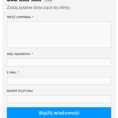
SPECYFIKACJA TECHNICZNA
Zadaj pytanie dotyczące tej oferty:
ILOŚĆ KOI 4+2
DŁUGOŚĆ 10,3m
TREŚĆ ZAPYTANIA:
*
SZEROKOŚĆ 3,2m
ZANURZENIE 0,8m
MAX. WYSOKOŚĆ W KABINIE 1,85m
ZBIORNIK OLEJU NAPĘDOWEGO 140 l
ZBIORNIK WODY 200 l
ZBIORNIK NIECZYSTOŚCI 300 l
IMIĘ I NAZWISKO:
*
WYPOSAŻENIE
SILNIK STACJONARNY 57 KM Yanmar
STER STRUMIENIOWY 2
E-MAIL:
*
INSTALACJA ELEKTRYCZNA 12V/230V
OGRZEWANIE Webasto DIESEL
INSTALACJA WODY PITNEJ ciepła i zimna
LODÓWKA elektryczna
NUMER TELEFONU:
KUCHENKA GAZOWA tak
RADIO USB/MP3
KABINA WC Z PRYSZNICEM Z CIEPŁĄ WODĄ 1
TOALETA MORSKA ze zbiornikiem
BIMINI tak