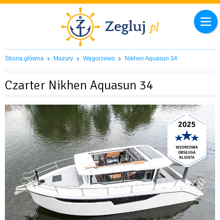
Strona główna
Mazury
Węgorzewo
Nikhen Aquasun 34
Czarter Nikhen Aquasun 34