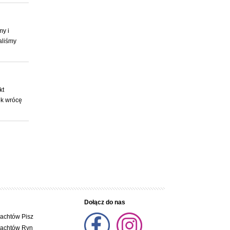
my i
aliśmy
kt
ok wrócę
Dołącz do nas
jachtów Pisz
jachtów Ryn