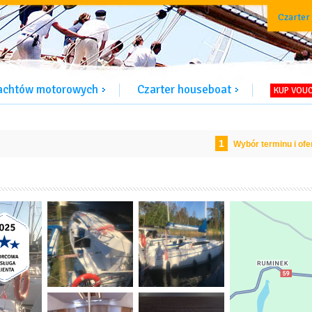
Czarter
jachtów motorowych
Czarter houseboat
KUP VOU
1
Wybór terminu i ofe