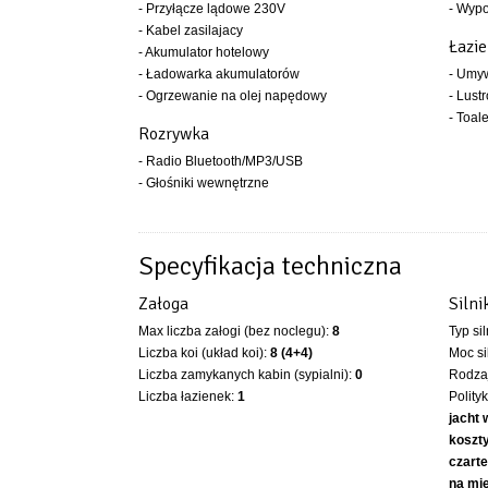
- Przyłącze lądowe 230V
- Wyp
- Kabel zasilajacy
Łazi
- Akumulator hotelowy
- Ładowarka akumulatorów
- Umy
- Ogrzewanie na olej napędowy
- Lustr
- Toal
Rozrywka
- Radio Bluetooth/MP3/USB
- Głośniki wewnętrzne
Specyfikacja techniczna
Załoga
Silni
Max liczba załogi (bez noclegu):
8
Typ si
Liczba koi (układ koi):
8 (4+4)
Moc si
Liczba zamykanych kabin (sypialni):
0
Rodzaj
Liczba łazienek:
1
Polity
jacht 
koszty
czarte
na mi