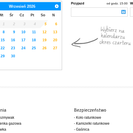
Przyjazd
W
od godz. 15:00
Wrzesień
2026
Wt
Śr
Cz
Pt
So
N
1
2
3
4
5
6
8
9
10
11
12
13
15
16
17
18
19
20
22
23
24
25
26
27
29
30
nia
Bezpieczeństwo
wozmywak
- Koło ratunkowe
henka gazowa
- Kamizelki ratunkowe
ówka
- Gaśnica