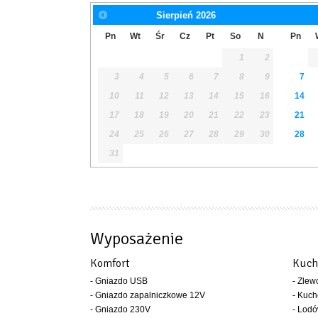
Sierpień
2026
Pn
Wt
Śr
Cz
Pt
So
N
Pn
1
2
3
4
5
6
7
8
9
7
10
11
12
13
14
15
16
14
17
18
19
20
21
22
23
21
24
25
26
27
28
29
30
28
31
Wyposażenie
Komfort
Kuch
- Gniazdo USB
- Zle
- Gniazdo zapalniczkowe 12V
- Kuc
- Gniazdo 230V
- Lod