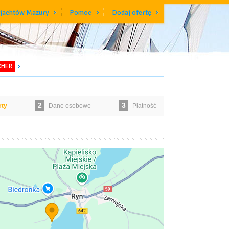
 jachtów Mazury
Pomoc
Dodaj ofertę
CHER
2
3
rty
Dane osobowe
Płatność