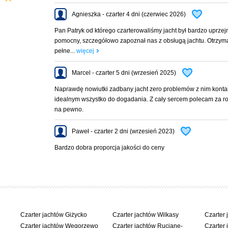
Agnieszka - czarter 4 dni (czerwiec 2026)
Pan Patryk od którego czarterowaliśmy jacht był bardzo uprzej
pomocny, szczegółowo zapoznał nas z obsługą jachtu. Otrzym
pełne...
więcej
Marcel - czarter 5 dni (wrzesień 2025)
Naprawdę nowiutki zadbany jacht zero problemów z nim konta
idealnym wszystko do dogadania. Z cały sercem polecam za r
na pewno.
Paweł - czarter 2 dni (wrzesień 2023)
Bardzo dobra proporcja jakości do ceny
Czarter jachtów Giżycko
Czarter jachtów Wilkasy
Czarter 
Czarter jachtów Węgorzewo
Czarter jachtów Ruciane-
Czarter 