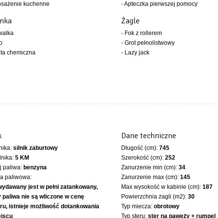
osażenie kuchenne
- Apteczka pierwszej pomocy
enka
Żagle
walka
- Fok z rollerem
o
- Grot pełnolistwowy
eta chemiczna
- Lazy jack
k
Dane techniczne
lnika:
silnik zaburtowy
Długość (cm):
745
lnika:
5 KM
Szerokość (cm):
252
 paliwa:
benzyna
Zanurzenie min (cm):
34
ka paliwowa:
Zanurzenie max (cm):
145
wydawany jest w pełni zatankowany,
Max wysokość w kabinie (cm):
187
 paliwa nie są wliczone w cenę
Powierzchnia żagli (m2):
30
ru, istnieje możliwość dotankowania
Typ miecza:
obrotowy
ejscu
Typ steru:
ster na pawęży + rumpel