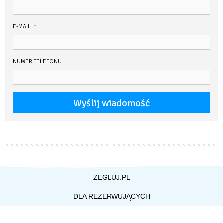
– Telewizor
– WC elektryczne
E-MAIL:
*
– drabinka dziobowa
– drabinka rufowa
NUMER TELEFONU:
– instalacja 230V/12V
DOPŁATY:
Odbiór jachtu w godz. 15.00-18.00, zdanie do godz. 10.00. Inne godz. do
uzgodnienia.
Kaucja za jacht 3000,- zł.
Dopłata za sklarowanie jachtu 50 zł
Dopłata za mycie naczyń 70 zł
Dopłata za psa 200 zł
ZEGLUJ.PL
O NAS
DLA REZERWUJĄCYCH
WSPÓŁPRACA Z ZEGLUJ.PL
POLITYKA PRYWATNOŚCI