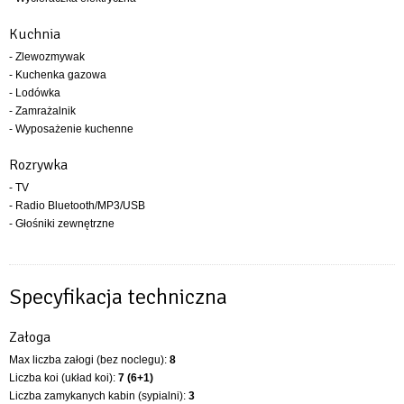
Kuchnia
- Zlewozmywak
- Kuchenka gazowa
- Lodówka
- Zamrażalnik
- Wyposażenie kuchenne
Rozrywka
- TV
- Radio Bluetooth/MP3/USB
- Głośniki zewnętrzne
Specyfikacja techniczna
Załoga
Max liczba załogi (bez noclegu):
8
Liczba koi (układ koi):
7 (6+1)
Liczba zamykanych kabin (sypialni):
3