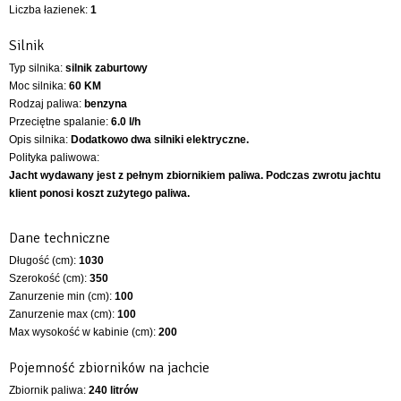
Liczba łazienek:
1
Silnik
Typ silnika:
silnik zaburtowy
Moc silnika:
60 KM
Rodzaj paliwa:
benzyna
Przeciętne spalanie:
6.0 l/h
Opis silnika:
Dodatkowo dwa silniki elektryczne.
Polityka paliwowa:
Jacht wydawany jest z pełnym zbiornikiem paliwa. Podczas zwrotu jachtu
klient ponosi koszt zużytego paliwa.
Dane techniczne
Długość (cm):
1030
Szerokość (cm):
350
Zanurzenie min (cm):
100
Zanurzenie max (cm):
100
Max wysokość w kabinie (cm):
200
Pojemność zbiorników na jachcie
Zbiornik paliwa:
240 litrów