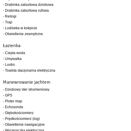
- Drabinka zaburtowa dziobowa
- Drabinka zaburtowa rufowa
- Relingi
- Trap
- Lodówka w kokpicie
- Oświetlenie zewnętrzne
Łazienka
- Ciepła woda
- Umywalka
- Lustro
- Toaleta stacjonarna elektryczna
Manewrowanie jachtem
- Dziobowy ster strumieniowy
- GPS
- Ploter map
- Echosonda
- Głębokościomierz
- Prędkościomierz (log)
- Oświetlenie nawigacyjne
- Wycieraczka elektryczna