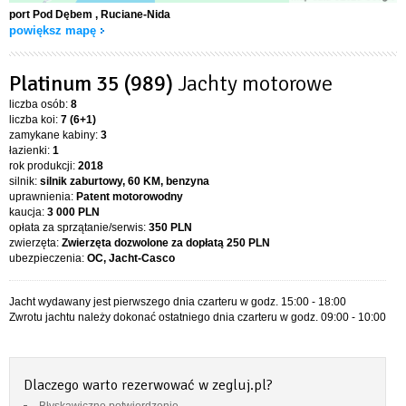
port Pod Dębem
, Ruciane-Nida
powiększ mapę
Platinum 35 (989)
Jachty motorowe
liczba osób:
8
liczba koi:
7 (6+1)
zamykane kabiny:
3
łazienki:
1
rok produkcji:
2018
silnik:
silnik zaburtowy, 60 KM, benzyna
uprawnienia:
Patent motorowodny
kaucja:
3 000 PLN
opłata za sprzątanie/serwis:
350 PLN
zwierzęta:
Zwierzęta dozwolone za dopłatą
250 PLN
ubezpieczenia:
OC, Jacht-Casco
Jacht wydawany jest pierwszego dnia czarteru w godz. 15:00 - 18:00
Zwrotu jachtu należy dokonać ostatniego dnia czarteru w godz. 09:00 - 10:00
Dlaczego warto rezerwować w zegluj.pl?
Błyskawiczne potwierdzenie