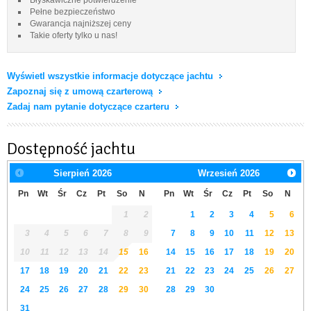
Pełne bezpieczeństwo
Gwarancja najniższej ceny
Takie oferty tylko u nas!
Wyświetl wszystkie informacje dotyczące jachtu
Zapoznaj się z umową czarterową
Zadaj nam pytanie dotyczące czarteru
Dostępność jachtu
Sierpień
2026
Wrzesień
2026
Pn
Wt
Śr
Cz
Pt
So
N
Pn
Wt
Śr
Cz
Pt
So
N
1
2
1
2
3
4
5
6
3
4
5
6
7
8
9
7
8
9
10
11
12
13
10
11
12
13
14
15
16
14
15
16
17
18
19
20
17
18
19
20
21
22
23
21
22
23
24
25
26
27
24
25
26
27
28
29
30
28
29
30
31