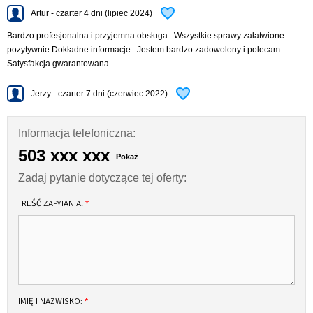
- zbiornik wody: 240 L
Artur - czarter 4 dni (lipiec 2024)
- zbiornik ścieków: 47 L
Bardzo profesjonalna i przyjemna obsługa . Wszystkie sprawy załatwione
pozytywnie Dokładne informacje . Jestem bardzo zadowolony i polecam
- załoga / koje: 2+2+3
Satysfakcja gwarantowana .
WYPOSAŻENIE:
– silniki elektryczne do pływania w strefie ciszy
Jerzy - czarter 7 dni (czerwiec 2022)
– panele słoneczne
Informacja telefoniczna:
– silnik spalinowy zaburtowy Mercury 60KM
503 xxx xxx
– podwójne ogrzewanie Webasto
Pokaż
– lodówka kompresorowa WAECO
Zadaj pytanie dotyczące tej oferty:
– ster strumieniowy
TREŚĆ ZAPYTANIA:
*
– Log + Echosonda + GPS
– prysznic w kokpicie
– instalacja ciepłej wody
– radio mp3, usb
IMIĘ I NAZWISKO:
*
– głośniki zewnętrzne