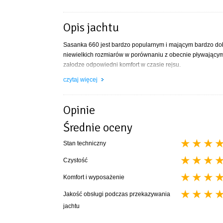
Opis jachtu
Sasanka 660 jest bardzo popularnym i mającym bardzo do
niewielkich rozmiarów w porównaniu z obecnie pływającym
załodze odpowiedni komfort w czasie rejsu.
Dane techniczne jachtu
czytaj więcej
Długość całkowita – 6.60 m
Szerokość całkowita – 2.50 m
Opinie
Zanurzenie – 0,33 / 1.20 m
Średnie oceny
Wysokość w kabinie – 1.60 m
Balast – 250 kg
Stan techniczny
Miecz – 70 kg
Maszt – 8.50 m
Czystość
Grot – 11.00 m2
Fok – 9.50 m2
Komfort i wyposażenie
Ilość koji – 6
Jakość obsługi podczas przekazywania
Wyposażenie
jachtu
sztywny sztag z windą i bramą do kładzenia masztu