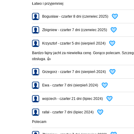
Łatwo i przyjemniej
Bogusław - czarter 8 dni (czerwiec 2025)
Zbigniew - czarter 7 dni (czerwiec 2025)
azową
alniczki
Krzysztof - czarter 5 dni (sierpień 2024)
Bardzo fajny jacht za niewielka cenę. Gorąco polecam. Szczeg
istych załogi oraz OC prowadzącego
obsluga. 👍
Grzegorz - czarter 7 dni (sierpień 2024)
Ewa - czarter 7 dni (sierpień 2024)
wojciech - czarter 21 dni (lipiec 2024)
rafał - czarter 7 dni (lipiec 2024)
Polecam