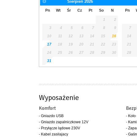
Sierpień
2026
Pn
Wt
Śr
Cz
Pt
So
N
Pn
1
2
3
4
5
6
7
8
9
7
10
11
12
13
14
15
16
14
17
18
19
20
21
22
23
21
24
25
26
27
28
29
30
28
31
Wyposażenie
Komfort
Bezp
- Gniazdo USB
- Koło
- Gniazdo zapalniczkowe 12V
- Kami
- Przyłącze lądowe 230V
- Zapa
- Kabel zasilajacy
- Gaśn