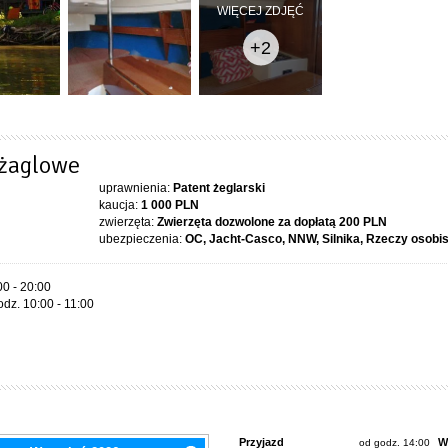
WIĘCEJ ZDJĘĆ
+2
 żaglowe
uprawnienia:
Patent żeglarski
kaucja:
1 000 PLN
zwierzęta:
Zwierzęta dozwolone za dopłatą
200 PLN
ubezpieczenia:
OC, Jacht-Casco, NNW, Silnika, Rzeczy osobi
00 - 20:00
dz. 10:00 - 11:00
Przyjazd
W
od godz. 14:00