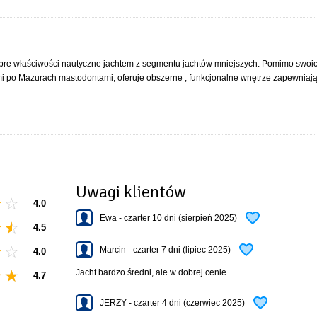
bre właściwości nautyczne jachtem z segmentu jachtów mniejszych. Pomimo swoi
i po Mazurach mastodontami, oferuje obszerne , funkcjonalne wnętrze zapewniaj
Uwagi klientów
4.0
Ewa - czarter 10 dni (sierpień 2025)
4.5
Marcin - czarter 7 dni (lipiec 2025)
4.0
Jacht bardzo średni, ale w dobrej cenie
4.7
JERZY - czarter 4 dni (czerwiec 2025)