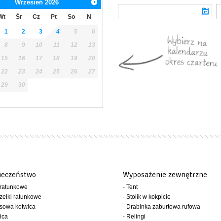
Wrzesień
2026
Wt
Śr
Cz
Pt
So
N
1
2
3
4
5
6
8
9
10
11
12
13
15
16
17
18
19
20
22
23
24
25
26
27
29
30
ieczeństwo
Wyposażenie zewnętrzne
 ratunkowe
- Tent
zelki ratunkowe
- Stolik w kokpicie
sowa kotwica
- Drabinka zaburtowa rufowa
ica
- Relingi