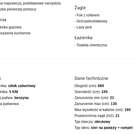
aw naprawczy, podstawowe narzędzia
Żagle
czka pierwszej pomocy
- Fok z rollerem
nia
- Grot pełnolistwowy
henka gazowa
- Lazy jack
osażenie kuchenne
Łazienka
- Toaleta chemiczna
k
Dane techniczne
lnika:
silnik zaburtowy
Długość (cm):
660
lnika:
5 KM
Szerokość (cm):
245
 paliwa:
benzyna
Zanurzenie min (cm):
33
ka paliwowa:
Zanurzenie max (cm):
130
Max wysokość w kabinie (cm):
160
Powierzchnia żagli (m2):
21
Typ miecza:
obrotowy
Typ steru:
ster na pawęży + rumpel