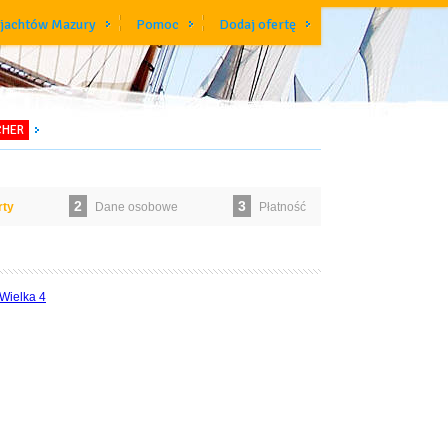
 jachtów Mazury
Pomoc
Dodaj ofertę
CHER
2
3
rty
Dane osobowe
Płatność