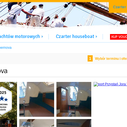
Czarter
jachtów motorowych
Czarter houseboat
KUP VOU
pernova
1
Wybór terminu i ofe
ova