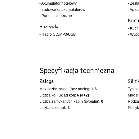
- Akumulator hotelowy
- Zest
- Ładowarka akumulatorów
- Apte
- Panele słoneczne
Kuch
Rozrywka
- Kuc
- Radio CD/MP3/USB
- Wyp
Specyfikacja techniczna
Załoga
Silni
Max liczba załogi (bez noclegu):
6
Typ si
Liczba koi (układ koi):
6 (4+2)
Moc si
Liczba zamykanych kabin (sypialni):
0
Rodzaj
Liczba łazienek:
1
Polity