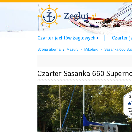
Czarter jachtów żaglowych
Czarter 
Strona główna
Mazury
Mikołajki
Sasanka 660 Su
Czarter Sasanka 660 Supern