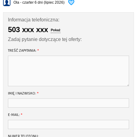
Radio CD
Ola - czarter 6 dni (lipiec 2026)
Sterowanie: rumpel
Informacja telefoniczna:
503 xxx xxx
Pokaż
Zadaj pytanie dotyczące tej oferty:
TREŚĆ ZAPYTANIA:
*
IMIĘ I NAZWISKO:
*
E-MAIL:
*
NUMER TELEFONU: