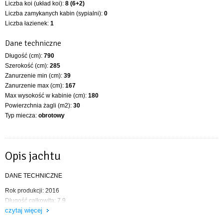
Liczba koi (układ koi):
8 (6+2)
Liczba zamykanych kabin (sypialni):
0
Liczba łazienek:
1
Dane techniczne
Długość (cm):
790
Szerokość (cm):
285
Zanurzenie min (cm):
39
Zanurzenie max (cm):
167
Max wysokość w kabinie (cm):
180
Powierzchnia żagli (m2):
30
Typ miecza:
obrotowy
Opis jachtu
DANE TECHNICZNE
Rok produkcji: 2016
Długość całkowita: 7.9
czytaj więcej
Szerokość: 2.85 m
Zanurzenie min/max: 0,39 / 1,7