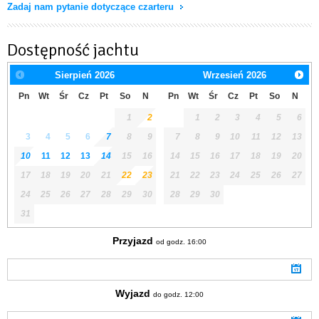
Zadaj nam pytanie dotyczące czarteru
Dostępność jachtu
Sierpień
2026
Wrzesień
2026
Pn
Wt
Śr
Cz
Pt
So
N
Pn
Wt
Śr
Cz
Pt
So
N
1
2
1
2
3
4
5
6
3
4
5
6
7
8
9
7
8
9
10
11
12
13
10
11
12
13
14
15
16
14
15
16
17
18
19
20
17
18
19
20
21
22
23
21
22
23
24
25
26
27
24
25
26
27
28
29
30
28
29
30
31
Przyjazd
od godz. 16:00
Wyjazd
do godz. 12:00