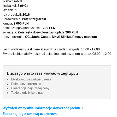
liczba osób:
8
liczba koi:
8 (6+2)
łazienki:
1
rok produkcji:
2016
uprawnienia:
Patent żeglarski
kaucja:
2 000 PLN
opłata za sprzątanie/serwis:
200 PLN
zwierzęta:
Zwierzęta dozwolone za dopłatą
200 PLN
ubezpieczenia:
OC, Jacht-Casco, NNW, Silnika, Rzeczy osobiste
Jacht wydawany jest pierwszego dnia czarteru w godz. 16:00 - 19:00
Zwrotu jachtu należy dokonać ostatniego dnia czarteru w godz. 08:00 - 12:00
Dlaczego warto rezerwować w zegluj.pl?
Błyskawiczne potwierdzenie
Pełne bezpieczeństwo
Gwarancja najniższej ceny
Takie oferty tylko u nas!
Wyświetl wszystkie informacje dotyczące jachtu
Zapoznaj się z umową czarterową