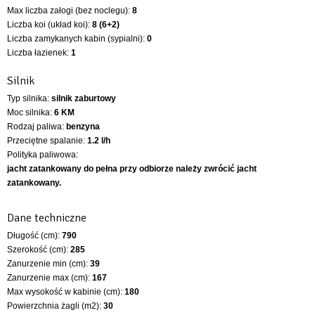
Max liczba załogi (bez noclegu):
8
Liczba koi (układ koi):
8 (6+2)
Liczba zamykanych kabin (sypialni):
0
Liczba łazienek:
1
Silnik
Typ silnika:
silnik zaburtowy
Moc silnika:
6 KM
Rodzaj paliwa:
benzyna
Przeciętne spalanie:
1.2 l/h
Polityka paliwowa:
jacht zatankowany do pełna przy odbiorze należy zwrócić jacht
zatankowany.
Dane techniczne
Długość (cm):
790
Szerokość (cm):
285
Zanurzenie min (cm):
39
Zanurzenie max (cm):
167
Max wysokość w kabinie (cm):
180
Powierzchnia żagli (m2):
30