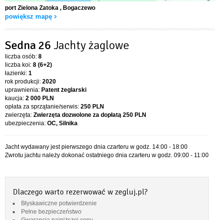
port Zielona Zatoka
, Bogaczewo
powiększ mapę
Sedna 26
Jachty żaglowe
liczba osób:
8
liczba koi:
8 (6+2)
łazienki:
1
rok produkcji:
2020
uprawnienia:
Patent żeglarski
kaucja:
2 000 PLN
opłata za sprzątanie/serwis:
250 PLN
zwierzęta:
Zwierzęta dozwolone za dopłatą
250 PLN
ubezpieczenia:
OC, Silnika
Jacht wydawany jest pierwszego dnia czarteru w godz. 14:00 - 18:00
Zwrotu jachtu należy dokonać ostatniego dnia czarteru w godz. 09:00 - 11:00
Dlaczego warto rezerwować w zegluj.pl?
Błyskawiczne potwierdzenie
Pełne bezpieczeństwo
Gwarancja najniższej ceny