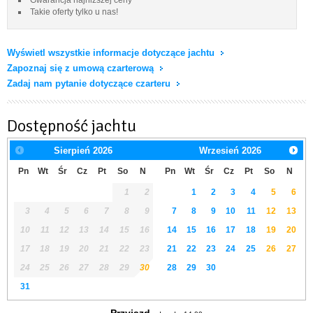
Takie oferty tylko u nas!
Wyświetl wszystkie informacje dotyczące jachtu
Zapoznaj się z umową czarterową
Zadaj nam pytanie dotyczące czarteru
Dostępność jachtu
Sierpień
2026
Wrzesień
2026
Pn
Wt
Śr
Cz
Pt
So
N
Pn
Wt
Śr
Cz
Pt
So
N
1
2
1
2
3
4
5
6
3
4
5
6
7
8
9
7
8
9
10
11
12
13
10
11
12
13
14
15
16
14
15
16
17
18
19
20
17
18
19
20
21
22
23
21
22
23
24
25
26
27
24
25
26
27
28
29
30
28
29
30
31
Przyjazd