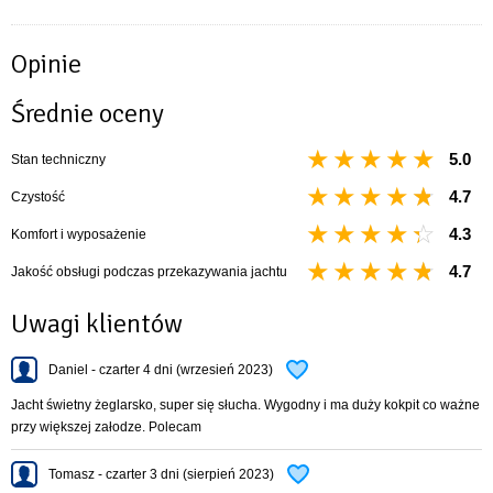
Pagaje, odbijacze, kuchnia gazowa, woda pitna ze zbiornika 60l, lodówka,
ogrzewanie elektryczne, kpl. kapoków, itp.
Opinie
Długość całkowita 7,90 m
Szerokość całkowita 2,85 m
Średnie oceny
Maksymalne zanurzenie 1,67 m
Minimalne zanurzenie 0,35 m
5.0
Stan techniczny
Wysokość kabiny 1,85 m
Powierzchnia żagli 31,50 m2
4.7
Czystość
Typ miecza obrotowy
4.3
Komfort i wyposażenie
Typ steru płetwa na pawęży
Typ silnika przyczepny
4.7
Jakość obsługi podczas przekazywania jachtu
Opis silnika Mercury 5 km uciągowy
WC wc chemiczne
Uwagi klientów
Daniel - czarter 4 dni (wrzesień 2023)
Jacht świetny żeglarsko, super się słucha. Wygodny i ma duży kokpit co ważne
przy większej załodze. Polecam
Tomasz - czarter 3 dni (sierpień 2023)