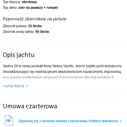
Typ miecza:
obrotowy
Typ steru:
ster na pawęży + rumpel
Pojemność zbiorników na jachcie
Zbiornik paliwa:
15 litrów
Zbiornik wody pitnej:
55 litrów
Opis jachtu
Sedna 26 to nowy produkt firmy Sedna Yachts. Jest to szybki jacht turystyczny
charakteryzujący się rewelacyjnymi właściwościami nautycznymi, ergonomią,
oraz bardzo komfortowym wnętrzem przeznaczonym dla maksymalnie 8
członków załogi.
czytaj więcej
Wyposażenie sztywny sztag, roll fok, lazy jack, patent/bramka masztu,
ogrzewanie portowe, lodówka, parking, instalacja wody pitnej, instalacja
elektryczna, tent, relingi, kuchenka gazowa, zlewozmywak, napełniona butla
Umowa czarterowa
turystyczna z gazem, środki ratunkowe i gaśnica, stolik kokpitowy, gniazdko
ładowania telefonu, Ubezpieczenie OC, kotwica, cumy, pagaje, bosak,
odbijacze, saperka, wiadro, drabinka rufowa,
Zapoznaj się z wzorem umowy czarterowej. Pobierz dokument