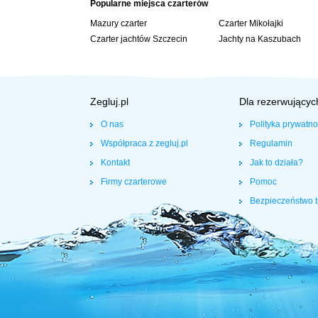
Popularne miejsca czarterów
Mazury czarter
Czarter Mikołajki
Czarter jachtów Szczecin
Jachty na Kaszubach
Zegluj.pl
Dla rezerwującyc
O nas
Polityka prywatno
Współpraca z zegluj.pl
Regulamin
Kontakt
Jak to działa?
Firmy czarterowe
Pomoc
Bezpieczeństwo t