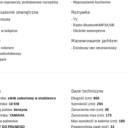
aw naprawczy, podstawowe narzędzia
- Wyposażenie kuchenne
sażenie zewnętrzne
Rozrywka
ycbuda
- TV
- Radio Bluetooth/MP3/USB
k w kokpicie
- Głośniki wewnętrzne
e
Manewrowanie jachtem
z rollerem
- Dziobowy ster strumieniowy
 pełnolistwowy
 jack
k
Dane techniczne
lnika:
silnik zaburtowy w studzience
Długość (cm):
806
lnika:
10 KM
Szerokość (cm):
294
 paliwa:
benzyna
Zanurzenie min (cm):
40
ilnika:
YAMAHA
Zanurzenie max (cm):
175
ka paliwowa:
Max wysokość w kabinie (cm):
180
Y DO PEŁNEGO
Powierzchnia żagli (m2):
33