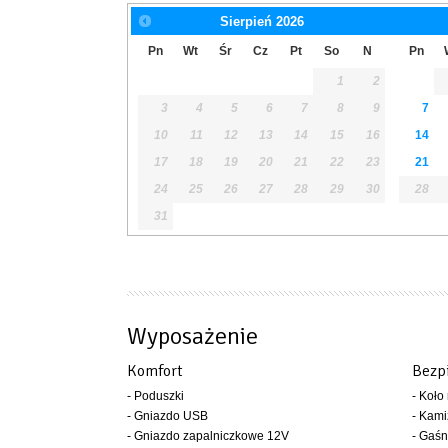
Sierpień
2026
Pn
Wt
Śr
Cz
Pt
So
N
Pn
1
2
3
4
5
6
7
8
9
7
10
11
12
13
14
15
16
14
17
18
19
20
21
22
23
21
24
25
26
27
28
29
30
28
31
Wyposażenie
Komfort
Bezp
- Poduszki
- Koło
- Gniazdo USB
- Kami
- Gniazdo zapalniczkowe 12V
- Gaśn