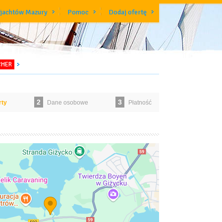
 jachtów Mazury
Pomoc
Dodaj ofertę
CHER
2
3
rty
Dane osobowe
Płatność