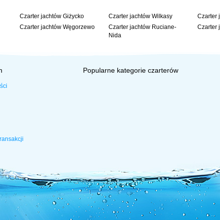
Czarter jachtów Giżycko
Czarter jachtów Wilkasy
Czarter 
Czarter jachtów Węgorzewo
Czarter jachtów Ruciane-
Czarter 
Nida
h
Popularne kategorie czarterów
ści
ransakcji