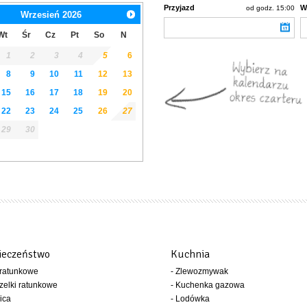
Przyjazd
W
od godz. 15:00
Wrzesień
2026
Wt
Śr
Cz
Pt
So
N
1
2
3
4
5
6
8
9
10
11
12
13
15
16
17
18
19
20
22
23
24
25
26
27
29
30
ieczeństwo
Kuchnia
 ratunkowe
- Zlewozmywak
zelki ratunkowe
- Kuchenka gazowa
ica
- Lodówka