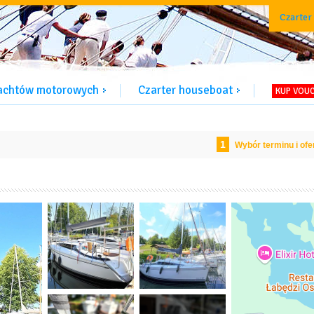
Czarter
jachtów motorowych
Czarter houseboat
KUP VOU
1
Wybór terminu i ofe