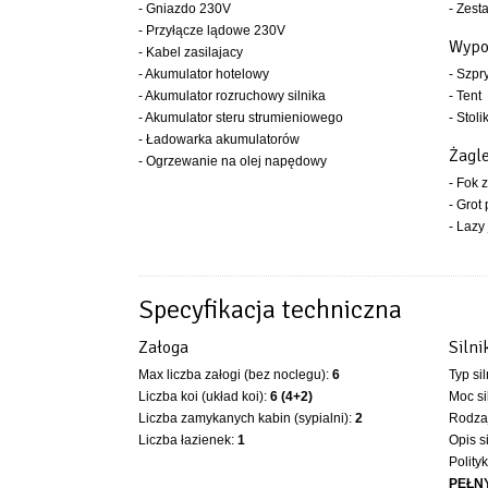
- Gniazdo 230V
- Zest
- Przyłącze lądowe 230V
Wypo
- Kabel zasilajacy
- Akumulator hotelowy
- Szpr
- Akumulator rozruchowy silnika
- Tent
- Akumulator steru strumieniowego
- Stoli
- Ładowarka akumulatorów
Żagl
- Ogrzewanie na olej napędowy
- Fok 
- Grot
- Lazy
Specyfikacja techniczna
Załoga
Silni
Max liczba załogi (bez noclegu):
6
Typ si
Liczba koi (układ koi):
6 (4+2)
Moc si
Liczba zamykanych kabin (sypialni):
2
Rodzaj
Liczba łazienek:
1
Opis s
Polity
PEŁN