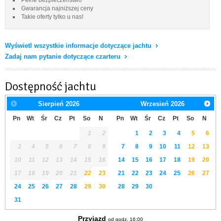
Gwarancja najniższej ceny
Takie oferty tylko u nas!
Wyświetl wszystkie informacje dotyczące jachtu
Zadaj nam pytanie dotyczące czarteru
Dostępność jachtu
Sierpień
2026
Wrzesień
2026
Pn
Wt
Śr
Cz
Pt
So
N
Pn
Wt
Śr
Cz
Pt
So
N
1
2
1
2
3
4
5
6
3
4
5
6
7
8
9
7
8
9
10
11
12
13
10
11
12
13
14
15
16
14
15
16
17
18
19
20
17
18
19
20
21
22
23
21
22
23
24
25
26
27
24
25
26
27
28
29
30
28
29
30
31
Przyjazd
od godz. 16:00