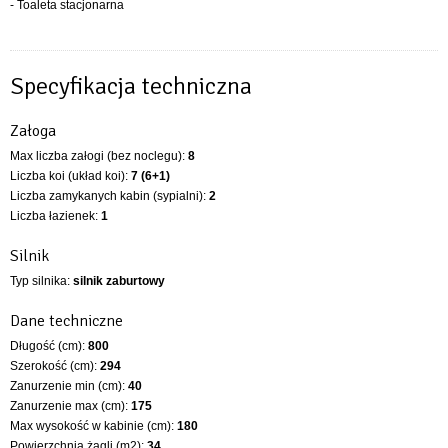
- Toaleta stacjonarna
Specyfikacja techniczna
Załoga
Max liczba załogi (bez noclegu):
8
Liczba koi (układ koi):
7 (6+1)
Liczba zamykanych kabin (sypialni):
2
Liczba łazienek:
1
Silnik
Typ silnika:
silnik zaburtowy
Dane techniczne
Długość (cm):
800
Szerokość (cm):
294
Zanurzenie min (cm):
40
Zanurzenie max (cm):
175
Max wysokość w kabinie (cm):
180
Powierzchnia żagli (m2):
34