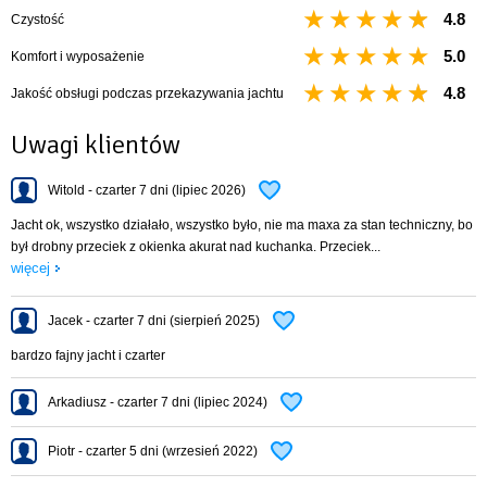
WC kabina, wc morskie.
4.8
Czystość
Rodzaj silnika zaburtowy w studzience
5.0
Komfort i wyposażenie
Moc silnika 9,9 KM
4.8
Wyposażenie jachtu
Jakość obsługi podczas przekazywania jachtu
DWIE ZAMYKANE KABINY
Uwagi klientów
KABINA WC Z TOALETĄ MORSKĄ ELEKTRYCZNĄ
TELEWIZOR
Witold - czarter 7 dni (lipiec 2026)
DZIOBOWY STER STRUMIENIOWY
wysokość w kabinie 1,95m
Jacht ok, wszystko działało, wszystko było, nie ma maxa za stan techniczny, bo
fok na sztywnym sztagu,
był drobny przeciek z okienka akurat nad kuchanka. Przeciek...
roll fok,
więcej
grot na pełzaczach,
lazy jack,
Jacek - czarter 7 dni (sierpień 2025)
patent/bramka masztu,
stolik wq kokpicie,
bardzo fajny jacht i czarter
instalacja wody pitnej,
instalacja elektryczna,
Arkadiusz - czarter 7 dni (lipiec 2024)
ogrzewanie
tent,
Piotr - czarter 5 dni (wrzesień 2022)
relingi,
lodówka,