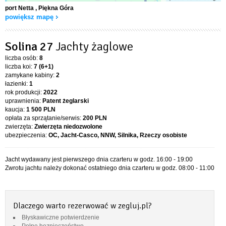
port Netta
, Piękna Góra
powiększ mapę
Solina 27
Jachty żaglowe
liczba osób:
8
liczba koi:
7 (6+1)
zamykane kabiny:
2
łazienki:
1
rok produkcji:
2022
uprawnienia:
Patent żeglarski
kaucja:
1 500 PLN
opłata za sprzątanie/serwis:
200 PLN
zwierzęta:
Zwierzęta niedozwolone
ubezpieczenia:
OC, Jacht-Casco, NNW, Silnika, Rzeczy osobiste
Jacht wydawany jest pierwszego dnia czarteru w godz. 16:00 - 19:00
Zwrotu jachtu należy dokonać ostatniego dnia czarteru w godz. 08:00 - 11:00
Dlaczego warto rezerwować w zegluj.pl?
Błyskawiczne potwierdzenie
Pełne bezpieczeństwo