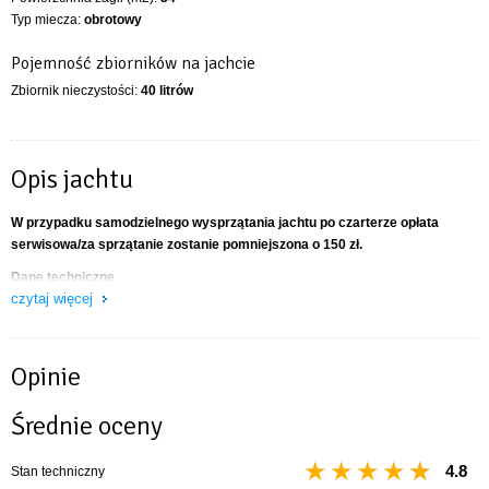
Typ miecza:
obrotowy
Pojemność zbiorników na jachcie
Zbiornik nieczystości:
40 litrów
Opis jachtu
W przypadku samodzielnego wysprzątania jachtu po czarterze opłata
serwisowa/za sprzątanie zostanie pomniejszona o 150 zł.
Dane techniczne
czytaj więcej
Długość kadłuba 806 cm
Szerokość maks. 320 cm
Zanurzenie min. 45 cm
Opinie
Zanurzenie do KLW. 170 cm
Ożaglowanie łącznie 54 m²
Średnie oceny
Liczba koi 6
Maks. liczba załogi 7
Typ miecza miecza obrotowy
4.8
Stan techniczny
Typ steru płetwa na pawęży