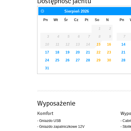
Dostępność jachtu
Sierpień
2026
Pn
Wt
Śr
Cz
Pt
So
N
Pn
1
2
3
4
5
6
7
8
9
7
10
11
12
13
14
15
16
14
17
18
19
20
21
22
23
21
24
25
26
27
28
29
30
28
31
Wyposażenie
Komfort
Wypo
- Gniazdo USB
- Cabr
- Gniazdo zapalniczkowe 12V
- Stoli