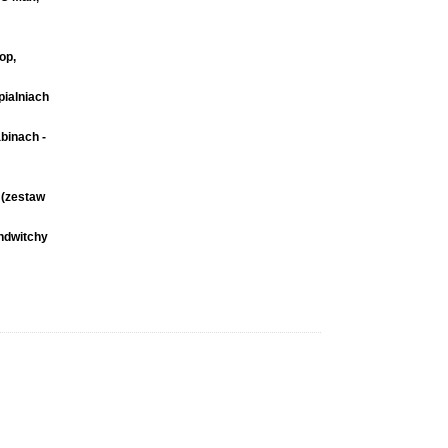
op,
ialniach
binach -
 (zestaw
ndwitchy