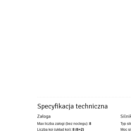
Specyfikacja techniczna
Załoga
Silni
Max liczba załogi (bez noclegu):
8
Typ si
Liczba koi (układ koi):
8 (6+2)
Moc si