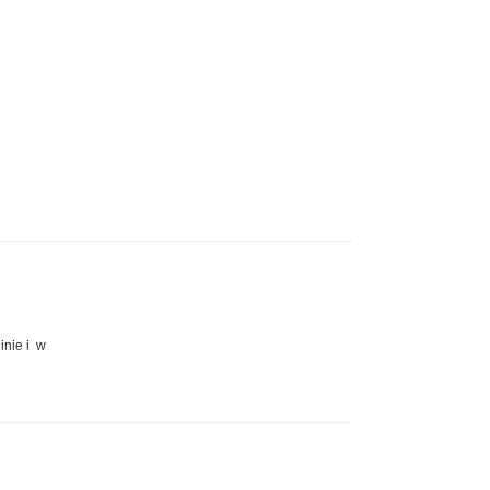
inie i w
niczeń, TV
h