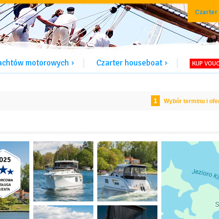
Czarter
jachtów motorowych
Czarter houseboat
KUP VOU
1
Wybór terminu i ofe