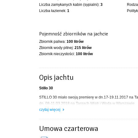
Liczba zamykanych kabin (sypialni):
3
Rodzaj
Liczba łazienek:
1
Polity
Pojemność zbiorników na jachcie
Zbiornik paliwa:
100 litrów
Zbiornik wody pitnej:
215 litrów
Zbiornik nieczystości:
100 litrów
Opis jachtu
Stillo 30
STILLO 30 miało swoją premierę w dn.17-19.11.2017 na Ta
dn. 08-11.03.2018 na Targach Wiatr i Woda w Warszawie.
czytaj więcej
Nowe jachty STILLO 30 w wersji VIP (Prestige).
Mocniejszy silnik stacjonarny 52KM, dwa stery strumieniow
z Netflix, HBO Max, ekspres do kawy Nespresso i wiele inny
Umowa czarterowa
STILLO 30 to następca sprawdzonej i cenionej Futury 860