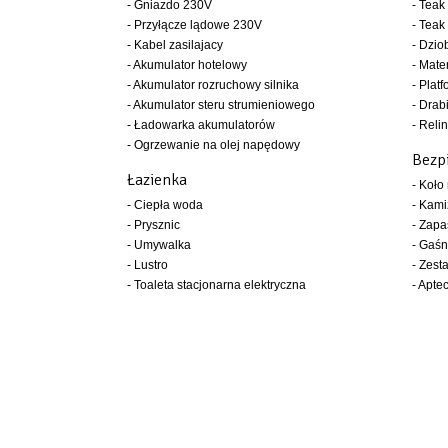
- Gniazdo 230V
- Teak
- Przyłącze lądowe 230V
- Teak
- Kabel zasilajacy
- Dzio
- Akumulator hotelowy
- Mate
- Akumulator rozruchowy silnika
- Plat
- Akumulator steru strumieniowego
- Drab
- Ładowarka akumulatorów
- Relin
- Ogrzewanie na olej napędowy
Bezp
Łazienka
- Koło
- Ciepła woda
- Kami
- Prysznic
- Zapa
- Umywalka
- Gaśn
- Lustro
- Zest
- Toaleta stacjonarna elektryczna
- Apte