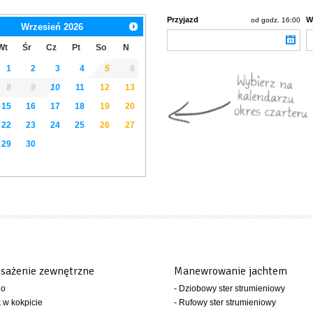
Przyjazd
W
od godz. 16:00
Wrzesień
2026
Wt
Śr
Cz
Pt
So
N
1
2
3
4
5
6
8
9
10
11
12
13
15
16
17
18
19
20
22
23
24
25
26
27
29
30
sażenie zewnętrzne
Manewrowanie jachtem
io
- Dziobowy ster strumieniowy
k w kokpicie
- Rufowy ster strumieniowy