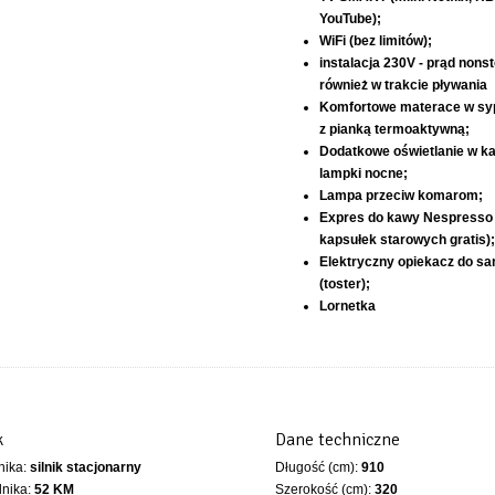
YouTube);
WiFi (bez limitów);
instalacja 230V - prąd nonst
również w trakcie pływania
Komfortowe materace w syp
z pianką termoaktywną;
Dodatkowe oświetlanie w ka
lampki nocne;
Lampa przeciw komarom;
Expres do kawy Nespresso
kapsułek starowych gratis);
Elektryczny opiekacz do sa
(toster);
Lornetka
k
Dane techniczne
lnika:
silnik stacjonarny
Długość (cm):
910
lnika:
52 KM
Szerokość (cm):
320