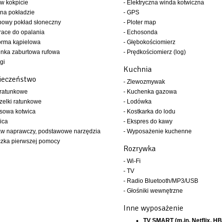
 w kokpicie
- Elektryczna winda kotwiczna
 na pokładzie
- GPS
bowy pokład słoneczny
- Ploter map
race do opalania
- Echosonda
forma kąpielowa
- Głębokościomierz
inka zaburtowa rufowa
- Prędkościomierz (log)
gi
Kuchnia
ieczeństwo
- Zlewozmywak
 ratunkowe
- Kuchenka gazowa
zelki ratunkowe
- Lodówka
sowa kotwica
- Kostkarka do lodu
ica
- Ekspres do kawy
aw naprawczy, podstawowe narzędzia
- Wyposażenie kuchenne
czka pierwszej pomocy
Rozrywka
- Wi-Fi
- TV
- Radio Bluetooth/MP3/USB
- Głośniki wewnętrzne
Inne wyposażenie
TV SMART (m.in. Netflix, H