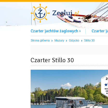
Czarter jachtów żaglowych
Czarter 
Strona główna
Mazury
Giżycko
Stillo 30
Czarter Stillo 30