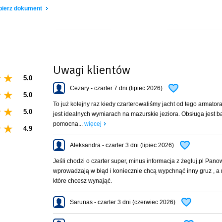
gowych typu Houseboat. Walory nautyczne, sprawdzone w wielokrotnie nagradzany
obierz dokument
atformy kąpielowe na zewnątrz oraz przemyślane detale ergonomicznego wnętrza, 
gwarantuje wygodę nawet w najdłuższych rejsach. Możliwość użytkowania jachtu be
e i dezynfekowanie.
Uwagi klientów
tu jest opłatą stałą - obowiązkową.
5.0
łata 50 zł),
Cezary - czarter 7 dni (lipiec 2026)
5.0
00 zł).
To już kolejny raz kiedy czarterowaliśmy jacht od tego armatora
ie w Stanica wodna Stranda, EkoMarina Giżycko, lub w porcie AZS COSA Wilkasy
5.0
jest idealnych wymiarach na mazurskie jeziora. Obsługa jest b
pomocna...
więcej
 niż port macierzysty – cena do uzgodnienia.
4.9
+ poszewki, prześcieradło.
Aleksandra - czarter 3 dni (lipiec 2026)
Jeśli chodzi o czarter super, minus informacja z żegluj.pl Pano
wprowadzają w błąd i koniecznie chcą wypchnąć inny gruz , a 
które chcesz wynająć.
Sarunas - czarter 3 dni (czerwiec 2026)