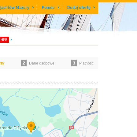
 jachtów Mazury
Pomoc
Dodaj ofertę
CHER
2
3
rty
Dane osobowe
Płatność