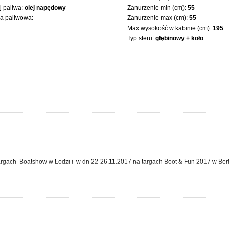
 paliwa:
olej napędowy
Zanurzenie min (cm):
55
ka paliwowa:
Zanurzenie max (cm):
55
Max wysokość w kabinie (cm):
195
Typ steru:
głębinowy + koło
rgach Boatshow w Łodzi i w dn 22-26.11.2017 na targach Boot & Fun 2017 w Berl
e, elektryczna winda kotwiczna, materace z pianką termoplastyczną, WiFi bez ogra
ch...
. Jest jednostką mającą na celu zaspokojenie oczekiwań najbardziej wymagającyc