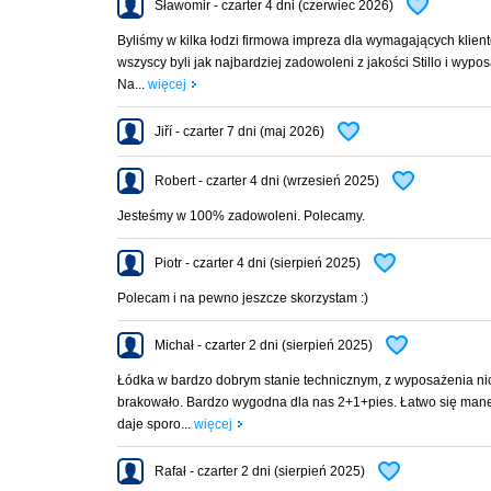
Sławomir - czarter 4 dni (czerwiec 2026)
Byliśmy w kilka łodzi firmowa impreza dla wymagających klien
wszyscy byli jak najbardziej zadowoleni z jakości Stillo i wypos
Na...
więcej
Jiří - czarter 7 dni (maj 2026)
Robert - czarter 4 dni (wrzesień 2025)
Jesteśmy w 100% zadowoleni. Polecamy.
Piotr - czarter 4 dni (sierpień 2025)
Polecam i na pewno jeszcze skorzystam :)
Michał - czarter 2 dni (sierpień 2025)
Łódka w bardzo dobrym stanie technicznym, z wyposażenia ni
brakowało. Bardzo wygodna dla nas 2+1+pies. Łatwo się mane
daje sporo...
więcej
Rafał - czarter 2 dni (sierpień 2025)