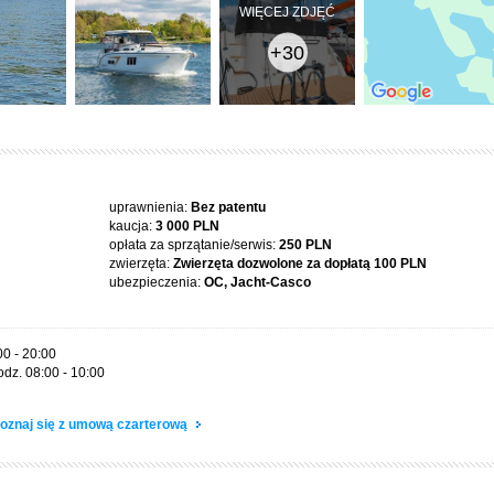
WIĘCEJ ZDJĘĆ
+30
uprawnienia:
Bez patentu
kaucja:
3 000 PLN
opłata za sprzątanie/serwis:
250 PLN
zwierzęta:
Zwierzęta dozwolone za dopłatą
100 PLN
ubezpieczenia:
OC, Jacht-Casco
00 - 20:00
odz. 08:00 - 10:00
oznaj się z umową czarterową