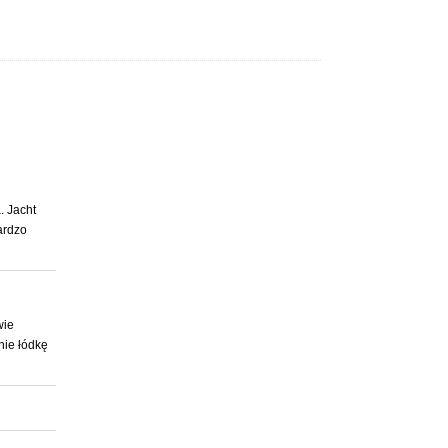
m
wykończone
z
. Jacht
, gdzie
ardzo
wie
nie łódkę