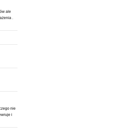
tów ale
ażenia .
czego nie
wruje i