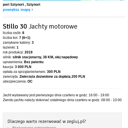
port Sztynort
, Sztynort
powiększ mapę
Stillo 30
Jachty motorowe
liczba osób:
8
liczba koi:
7 (6+1)
zamykane kabiny:
3
łazienki:
1
rok produkcji:
2019
silnik:
silnik stacjonarny, 38 KM, olej napędowy
uprawnienia:
Bez patentu
kaucja:
3 000 PLN
opłata za sprzątanie/serwis:
300 PLN
zwierzęta:
Zwierzęta dozwolone za dopłatą
200 PLN
ubezpieczenia:
OC
Jacht wydawany jest pierwszego dnia czarteru w godz. 16:00 - 19:00
Zwrotu jachtu należy dokonać ostatniego dnia czarteru w godz. 08:00 - 10:00
Dlaczego warto rezerwować w zegluj.pl?
Błyskawiczne potwierdzenie