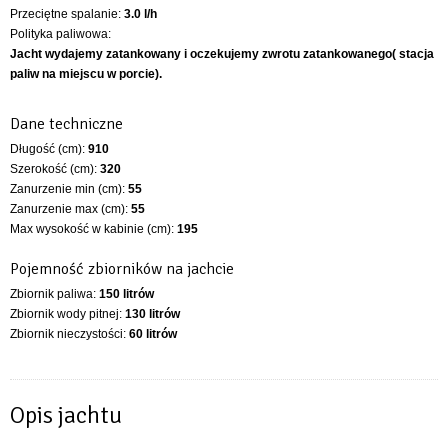
Przeciętne spalanie:
3.0 l/h
Polityka paliwowa:
Jacht wydajemy zatankowany i oczekujemy zwrotu zatankowanego( stacja
paliw na miejscu w porcie).
Dane techniczne
Długość (cm):
910
Szerokość (cm):
320
Zanurzenie min (cm):
55
Zanurzenie max (cm):
55
Max wysokość w kabinie (cm):
195
Pojemność zbiorników na jachcie
Zbiornik paliwa:
150 litrów
Zbiornik wody pitnej:
130 litrów
Zbiornik nieczystości:
60 litrów
Opis jachtu