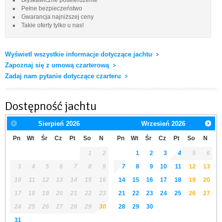
Pełne bezpieczeństwo
Gwarancja najniższej ceny
Takie oferty tylko u nas!
Wyświetl wszystkie informacje dotyczące jachtu
Zapoznaj się z umową czarterową
Zadaj nam pytanie dotyczące czarteru
Dostępność jachtu
Sierpień
2026
Wrzesień
2026
Pn
Wt
Śr
Cz
Pt
So
N
Pn
Wt
Śr
Cz
Pt
So
N
1
2
1
2
3
4
5
6
3
4
5
6
7
8
9
7
8
9
10
11
12
13
10
11
12
13
14
15
16
14
15
16
17
18
19
20
17
18
19
20
21
22
23
21
22
23
24
25
26
27
24
25
26
27
28
29
30
28
29
30
31