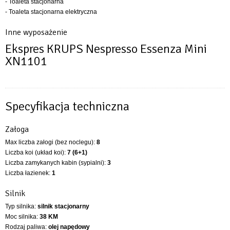
- Toaleta stacjonarna
- Toaleta stacjonarna elektryczna
Inne wyposażenie
Ekspres KRUPS Nespresso Essenza Mini
XN1101
Specyfikacja techniczna
Załoga
Max liczba załogi (bez noclegu):
8
Liczba koi (układ koi):
7 (6+1)
Liczba zamykanych kabin (sypialni):
3
Liczba łazienek:
1
Silnik
Typ silnika:
silnik stacjonarny
Moc silnika:
38 KM
Rodzaj paliwa:
olej napędowy