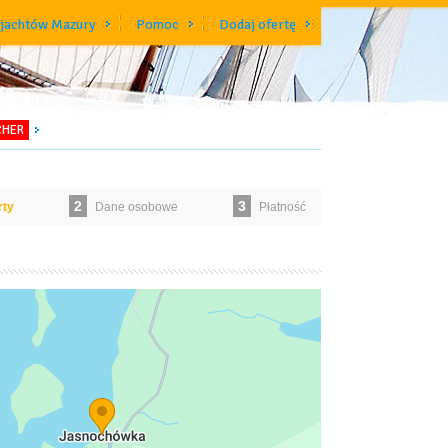
 jachtów Mazury
Pomoc
Dodaj ofertę
CHER
2
3
rty
Dane osobowe
Płatność