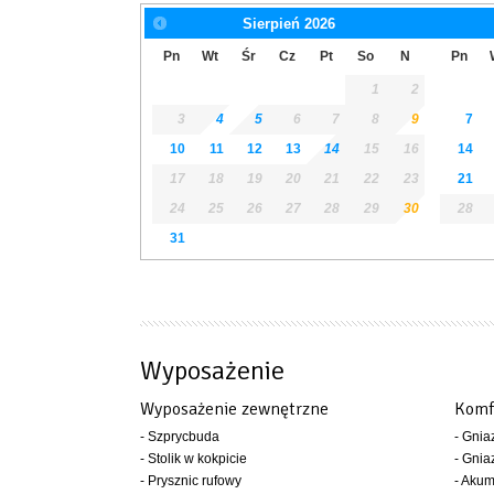
Sierpień
2026
Pn
Wt
Śr
Cz
Pt
So
N
Pn
1
2
3
4
5
6
7
8
9
7
10
11
12
13
14
15
16
14
17
18
19
20
21
22
23
21
24
25
26
27
28
29
30
28
31
Wyposażenie
Wyposażenie zewnętrzne
Komf
- Szprycbuda
- Gni
- Stolik w kokpicie
- Gni
- Prysznic rufowy
- Akum