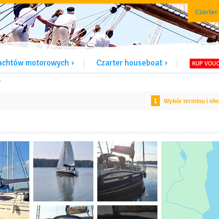
Czarter
jachtów motorowych
Czarter houseboat
KUP VOU
r
1
Wybór terminu i ofe