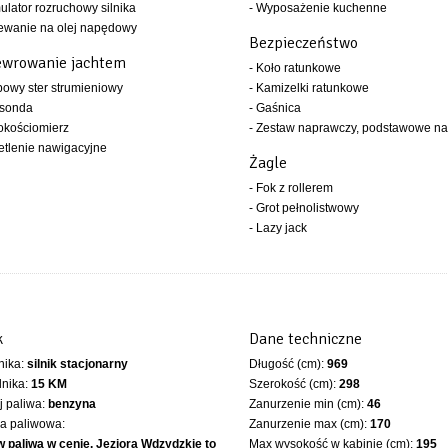
ulator rozruchowy silnika
- Wyposażenie kuchenne
ewanie na olej napędowy
Bezpieczeństwo
wrowanie jachtem
- Koło ratunkowe
bowy ster strumieniowy
- Kamizelki ratunkowe
osonda
- Gaśnica
okościomierz
- Zestaw naprawczy, podstawowe na
etlenie nawigacyjne
Żagle
- Fok z rollerem
- Grot pełnolistwowy
- Lazy jack
k
Dane techniczne
lnika:
silnik stacjonarny
Długość (cm):
969
lnika:
15 KM
Szerokość (cm):
298
 paliwa:
benzyna
Zanurzenie min (cm):
46
ka paliwowa:
Zanurzenie max (cm):
170
ów paliwa w cenie. Jeziora Wdzydzkie to
Max wysokość w kabinie (cm):
195