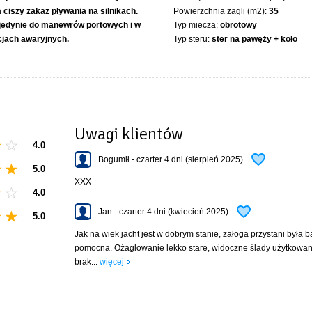
a ciszy zakaz pływania na silnikach.
Powierzchnia żagli (m2):
35
 jedynie do manewrów portowych i w
Typ miecza:
obrotowy
cjach awaryjnych.
Typ steru:
ster na pawęży + koło
Uwagi klientów
4.0
Bogumił - czarter 4 dni (sierpień 2025)
5.0
XXX
4.0
Jan - czarter 4 dni (kwiecień 2025)
5.0
Jak na wiek jacht jest w dobrym stanie, załoga przystani była 
pomocna. Ożaglowanie lekko stare, widoczne ślady użytkowan
brak...
więcej