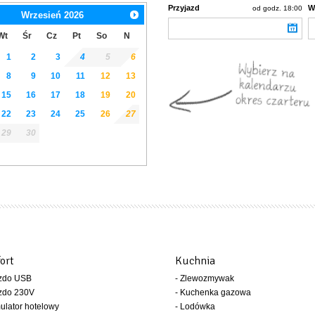
Przyjazd
W
od godz. 18:00
Wrzesień
2026
Wt
Śr
Cz
Pt
So
N
1
2
3
4
5
6
8
9
10
11
12
13
15
16
17
18
19
20
22
23
24
25
26
27
29
30
ort
Kuchnia
azdo USB
- Zlewozmywak
azdo 230V
- Kuchenka gazowa
ulator hotelowy
- Lodówka