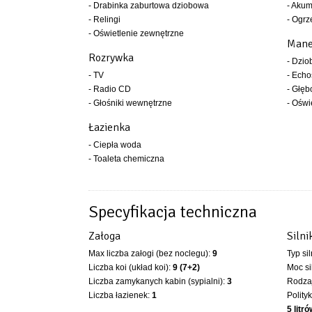
- Drabinka zaburtowa dziobowa
- Akum
- Relingi
- Ogrz
- Oświetlenie zewnętrzne
Mane
Rozrywka
- Dzio
- TV
- Ech
- Radio CD
- Głęb
- Głośniki wewnętrzne
- Oświ
Łazienka
- Ciepła woda
- Toaleta chemiczna
Specyfikacja techniczna
Załoga
Silni
Max liczba załogi (bez noclegu):
9
Typ si
Liczba koi (układ koi):
9 (7+2)
Moc si
Liczba zamykanych kabin (sypialni):
3
Rodzaj
Liczba łazienek:
1
Polity
5 litr