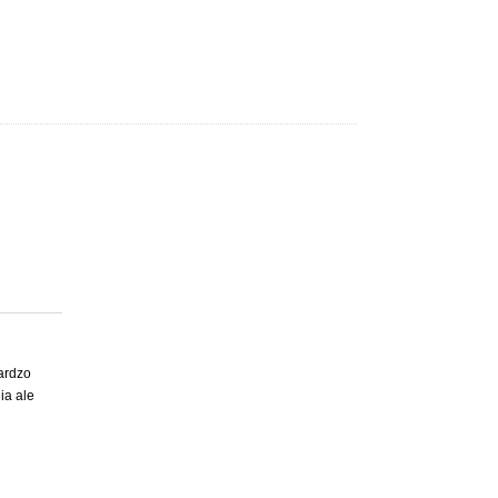
bardzo
ia ale