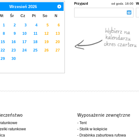
Przyjazd
W
od godz. 16:00
Wrzesień
2026
Wt
Śr
Cz
Pt
So
N
1
2
3
4
5
6
8
9
10
11
12
13
15
16
17
18
19
20
22
23
24
25
26
27
29
30
ieczeństwo
Wyposażenie zewnętrzne
 ratunkowe
- Tent
zelki ratunkowe
- Stolik w kokpicie
ica
- Drabinka zaburtowa rufowa