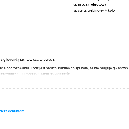
Typ miecza:
obrotowy
Typ steru:
głębinowy + koło
a się legendą jachtów czarterowych.
cie podróżowania. Łódź jest bardzo stabilna co sprawia, że nie reaguje gwałtown
sterowanie nią przysparza wielu przyjemności.
zuć się Państwu kapitanem jednego z największych okrętów. Jego przestronne wnęt
a zamykanymi kabinami
bez trudu pomieści
9 osób
.
cinnie proste. Jacht jest bardzo stabilny i bezpieczny co daje ogromny komfort r
owy
oraz silnik w studzience za pomocą których manewrowanie w porcie dla nikogo
zięki czemu płetwa sterowa nigdy nie wyskoczy z wody, a sternik nie straci kontro
obierz dokument
gazowa, lodówka elektryczna, zbiornik na wodę pitną, kompletne wyposażenie k
tu LED, komfortowe kanapy, radio, ogrzewanie wnętrza jachtu
WEBASTO
, gaśnica, a