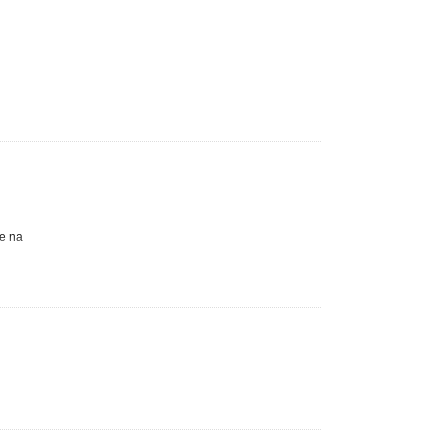
ie na
rze,
odzinom
 nie
li nad
ambuza:
pteczka,