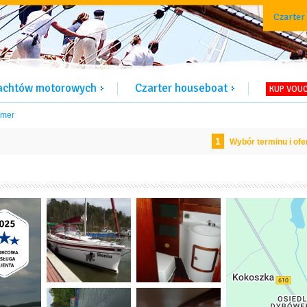
Czarter
jachtów motorowych
Czarter houseboat
KUP VOU
amer
1
Wybór terminu i ofe