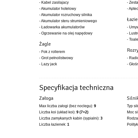
- Kabel zasilajacy
- Zest
- Akumulator hotelowy
- Apte
- Akumulator rozruchowy silnika
Łazi
- Akumulator steru strumieniowego
- Ładowarka akumulatorów
- Umy
- Ogrzewanie na olej napędowy
- Lustr
- Toal
Żagle
Rozr
- Fok z rollerem
- Grot pełnolistwowy
- Rad
- Lazy jack
- Głoś
Specyfikacja techniczna
Załoga
Silni
Max liczba załogi (bez noclegu):
9
Typ si
Liczba koi (układ koi):
9 (7+2)
Moc si
Liczba zamykanych kabin (sypialni):
3
Rodzaj
Liczba łazienek:
1
Polity