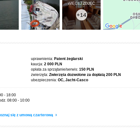
WIĘCEJ ZDJĘĆ
+14
uprawnienia:
Patent żeglarski
kaucja:
2 000 PLN
opłata za sprzątanie/serwis:
150 PLN
zwierzęta:
Zwierzęta dozwolone za dopłatą
200 PLN
ubezpieczenia:
OC, Jacht-Casco
00 - 18:00
odz. 08:00 - 10:00
oznaj się z umową czarterową