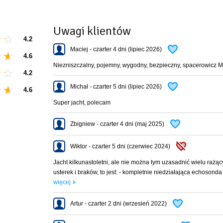
b ułatwiający schodzenie z jachtu, kabestany samoknagujące, wszystkie fały spr
ulatorów w porcie, bramka do kładzenia masztu, dwie kotwice, odbijacze, lazy jack
Uwagi klientów
4.2
Maciej - czarter 4 dni (lipiec 2026)
4.6
Niezniszczalny, pojemny, wygodny, bezpieczny, spacerowicz M
4.2
Michał - czarter 5 dni (lipiec 2026)
4.6
Super jacht, polecam
iem
Zbigniew - czarter 4 dni (maj 2025)
Wiktor - czarter 5 dni (czerwiec 2024)
Jacht kilkunastoletni, ale nie można tym uzasadnić wielu rażąc
usterek i braków, to jest: - kompletnie niedziałająca echosonda i
więcej
Artur - czarter 2 dni (wrzesień 2022)