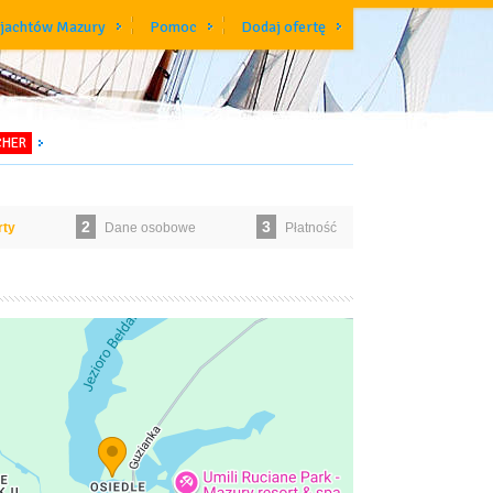
 jachtów Mazury
Pomoc
Dodaj ofertę
CHER
2
3
rty
Dane osobowe
Płatność