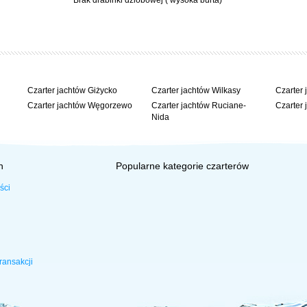
Brak drabinki dziobowej ( wysoka burta)
Czarter jachtów Giżycko
Czarter jachtów Wilkasy
Czarter 
Czarter jachtów Węgorzewo
Czarter jachtów Ruciane-
Czarter 
Nida
h
Popularne kategorie czarterów
ści
ransakcji