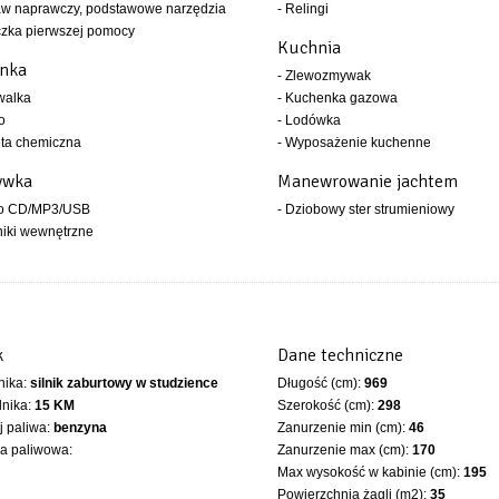
aw naprawczy, podstawowe narzędzia
- Relingi
czka pierwszej pomocy
Kuchnia
enka
- Zlewozmywak
walka
- Kuchenka gazowa
o
- Lodówka
eta chemiczna
- Wyposażenie kuchenne
ywka
Manewrowanie jachtem
io CD/MP3/USB
- Dziobowy ster strumieniowy
niki wewnętrzne
k
Dane techniczne
lnika:
silnik zaburtowy w studzience
Długość (cm):
969
lnika:
15 KM
Szerokość (cm):
298
 paliwa:
benzyna
Zanurzenie min (cm):
46
ka paliwowa:
Zanurzenie max (cm):
170
Max wysokość w kabinie (cm):
195
Powierzchnia żagli (m2):
35