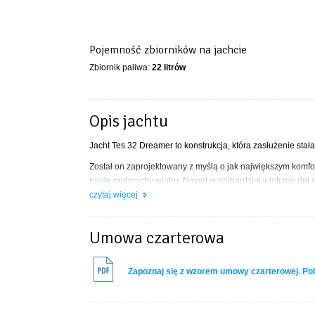
Pojemność zbiorników na jachcie
Zbiornik paliwa:
22 litrów
Opis jachtu
Jacht Tes 32 Dreamer to konstrukcja, która zasłużenie stał
Został on zaprojektowany z myślą o jak największym komfor
nagłe podmuchy wiatru. Nawet w najbardziej wietrzne dni 
czytaj więcej
Jacht wyposażony jest w
koło sterowe
, które pozwoli poc
wykończone w eleganckim mahoniowym drewnie
z trzem
Umowa czarterowa
Pomimo dość dużych gabarytów, żeglowanie Tesem jest dzie
odpoczywającym z dziećmi. Łódź posiada
ster strumieni
będzie problemem. Co więcej jacht posiada ster głębinowy d
Zapoznaj się z wzorem umowy czarterowej. P
jachtem.
Ponadto w skład wyposażenia wchodzą również: kuchenka 
naczynia, sztućce, szklanki itp., oświetlenie wnętrza jach