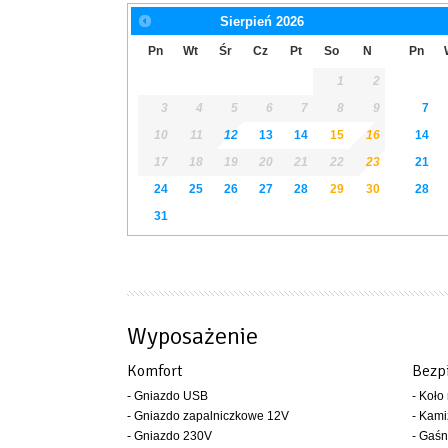
Sierpień
2026
Pn
Wt
Śr
Cz
Pt
So
N
Pn
1
2
3
4
5
6
7
8
9
7
10
11
12
13
14
15
16
14
17
18
19
20
21
22
23
21
24
25
26
27
28
29
30
28
31
Wyposażenie
Komfort
Bezp
- Gniazdo USB
- Koło
- Gniazdo zapalniczkowe 12V
- Kami
- Gniazdo 230V
- Gaśn