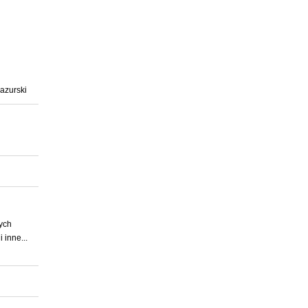
owadzone
, rolfok
azurski
ych
 inne...