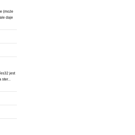
ne (może
ale daje
Tes32 jest
ster...