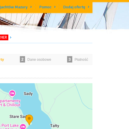
 jachtów Mazury
Pomoc
Dodaj ofertę
CHER
2
3
rty
Dane osobowe
Płatność