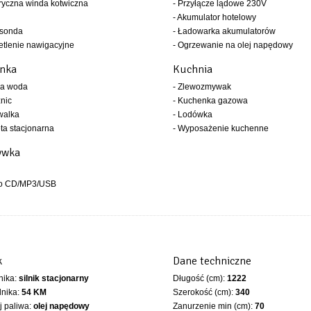
tryczna winda kotwiczna
- Przyłącze lądowe 230V
- Akumulator hotelowy
osonda
- Ładowarka akumulatorów
etlenie nawigacyjne
- Ogrzewanie na olej napędowy
enka
Kuchnia
ła woda
- Zlewozmywak
znic
- Kuchenka gazowa
walka
- Lodówka
eta stacjonarna
- Wyposażenie kuchenne
ywka
io CD/MP3/USB
k
Dane techniczne
lnika:
silnik stacjonarny
Długość (cm):
1222
lnika:
54 KM
Szerokość (cm):
340
 paliwa:
olej napędowy
Zanurzenie min (cm):
70