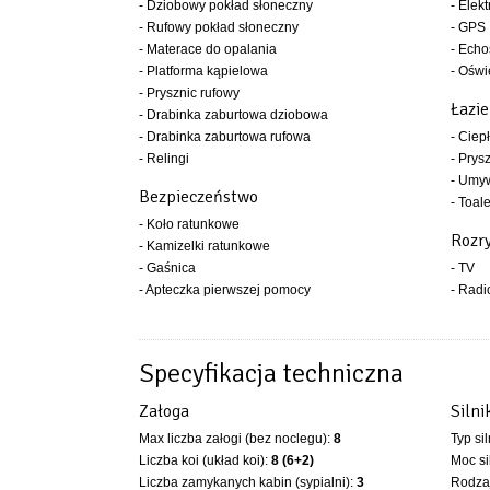
- Dziobowy pokład słoneczny
- Elek
- Rufowy pokład słoneczny
- GPS
- Materace do opalania
- Ech
- Platforma kąpielowa
- Oświ
- Prysznic rufowy
Łazi
- Drabinka zaburtowa dziobowa
- Drabinka zaburtowa rufowa
- Ciep
- Relingi
- Prys
- Umy
Bezpieczeństwo
- Toal
- Koło ratunkowe
Rozr
- Kamizelki ratunkowe
- Gaśnica
- TV
- Apteczka pierwszej pomocy
- Rad
Specyfikacja techniczna
Załoga
Silni
Max liczba załogi (bez noclegu):
8
Typ si
Liczba koi (układ koi):
8 (6+2)
Moc si
Liczba zamykanych kabin (sypialni):
3
Rodzaj