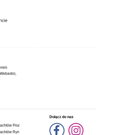
hcie
 mini
(Webasto),
Dołącz do nas
jachtów Pisz
jachtów Ryn