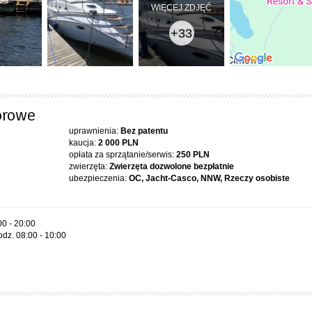
WIĘCEJ ZDJĘĆ
+33
orowe
uprawnienia:
Bez patentu
kaucja:
2 000 PLN
opłata za sprzątanie/serwis:
250 PLN
zwierzęta:
Zwierzęta dozwolone bezpłatnie
ubezpieczenia:
OC, Jacht-Casco, NNW, Rzeczy osobiste
00 - 20:00
odz. 08:00 - 10:00