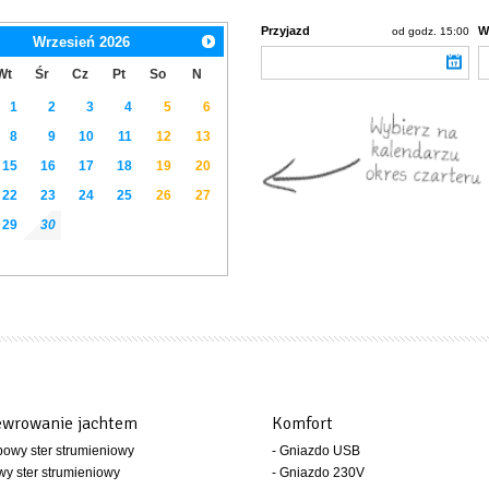
Przyjazd
W
od godz. 15:00
Wrzesień
2026
Wt
Śr
Cz
Pt
So
N
1
2
3
4
5
6
8
9
10
11
12
13
15
16
17
18
19
20
22
23
24
25
26
27
29
30
wrowanie jachtem
Komfort
bowy ster strumieniowy
- Gniazdo USB
wy ster strumieniowy
- Gniazdo 230V