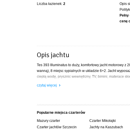
Liczba łazienek:
2
Opis s
Polity
Pełny 
cenę 
Opis jachtu
Tes 393 Illuminatus to duży, komfortowy jacht motorowy z 2
wanną), 8 miejsc sypialnych w układzie 6+2. Jacht wyposa
ciepłą wodę, prysznic wewnętrzny, TV, bimini, materace sło
cumowania przodem do brzegu dzięki specjalnej dziobowej 
czytaj więcej
Popularne miejsca czarterów
Mazury czarter
Czarter Mikołajki
Czarter jachtów Szczecin
Jachty na Kaszubach