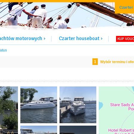
Czarter
jachtów motorowych
Czarter houseboat
KUP VOU
natus
1
Wybór terminu i ofe