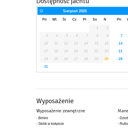
Dostępność jachtu
Sierpień
2026
Pn
Wt
Śr
Cz
Pt
So
N
Pn
1
2
3
4
5
6
7
8
9
7
10
11
12
13
14
15
16
14
17
18
19
20
21
22
23
21
24
25
26
27
28
29
30
28
31
Wyposażenie
Wyposażenie zewnętrzne
Mane
- Bimini
- Dzio
- Stolik w kokpicie
- Rufo