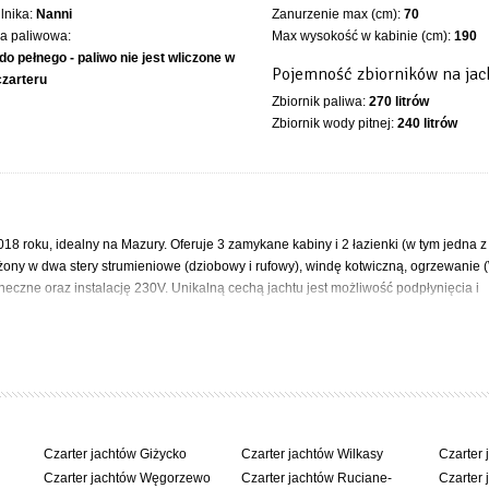
ilnika:
Nanni
Zanurzenie max (cm):
70
ka paliwowa:
Max wysokość w kabinie (cm):
190
do pełnego - paliwo nie jest wliczone w
Pojemność zbiorników na jac
czarteru
Zbiornik paliwa:
270 litrów
Zbiornik wody pitnej:
240 litrów
018 roku, idealny na Mazury. Oferuje 3 zamykane kabiny i 2 łazienki (w tym jedna z
żony w dwa stery strumieniowe (dziobowy i rufowy), windę kotwiczną, ogrzewanie 
neczne oraz instalację 230V. Unikalną cechą jachtu jest możliwość podpłynięcia i
schodnie. Duże zbiorniki: paliwo 270l, woda 240l.
Czarter jachtów Giżycko
Czarter jachtów Wilkasy
Czarter 
Czarter jachtów Węgorzewo
Czarter jachtów Ruciane-
Czarter 