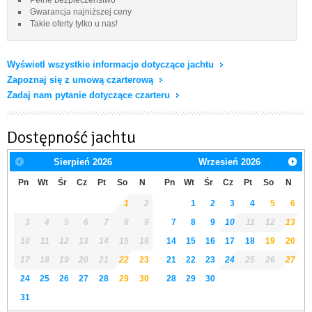
Gwarancja najniższej ceny
Takie oferty tylko u nas!
Wyświetl wszystkie informacje dotyczące jachtu
Zapoznaj się z umową czarterową
Zadaj nam pytanie dotyczące czarteru
Dostępność jachtu
Sierpień
2026
Wrzesień
2026
Pn
Wt
Śr
Cz
Pt
So
N
Pn
Wt
Śr
Cz
Pt
So
N
1
2
1
2
3
4
5
6
3
4
5
6
7
8
9
7
8
9
10
11
12
13
10
11
12
13
14
15
16
14
15
16
17
18
19
20
17
18
19
20
21
22
23
21
22
23
24
25
26
27
24
25
26
27
28
29
30
28
29
30
31