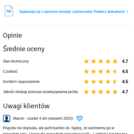
Zapoznaj się z wzorem umowy czarterowej. Pobierz dokument
Opinie
Średnie oceny
4.7
Stan techniczny
4.5
Czystość
4.5
Komfort i wyposażenie
4.7
Jakość obsługi podczas przekazywania jachtu
Uwagi klientów
Marcin - czarter 4 dni (sierpień 2025)
Pogoda nie dopisała, ale jacht bardzo ok. Sądzę, że weźmiemy go w
przyszłym roku. Uwagi dla przyszłych wynajmujących: - Lodówka turystyczna