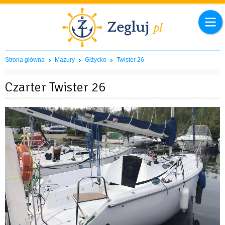
Strona główna
Mazury
Giżycko
Twister 26
Czarter Twister 26