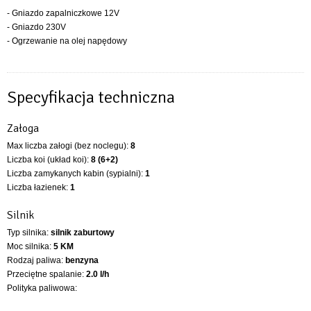
- Gniazdo zapalniczkowe 12V
- Gniazdo 230V
- Ogrzewanie na olej napędowy
Specyfikacja techniczna
Załoga
Max liczba załogi (bez noclegu):
8
Liczba koi (układ koi):
8 (6+2)
Liczba zamykanych kabin (sypialni):
1
Liczba łazienek:
1
Silnik
Typ silnika:
silnik zaburtowy
Moc silnika:
5 KM
Rodzaj paliwa:
benzyna
Przeciętne spalanie:
2.0 l/h
Polityka paliwowa: