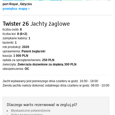
port Royal
, Giżycko
powiększ mapę
Twister 26
Jachty żaglowe
liczba osób:
8
liczba koi:
8 (6+2)
zamykane kabiny:
1
łazienki:
1
rok produkcji:
2020
uprawnienia:
Patent żeglarski
kaucja:
1 000 PLN
opłata za sprzątanie/serwis:
250 PLN
zwierzęta:
Zwierzęta dozwolone za dopłatą
300 PLN
ubezpieczenia:
OC
Jacht wydawany jest pierwszego dnia czarteru w godz. 16:00 - 18:00
Zwrotu jachtu należy dokonać ostatniego dnia czarteru w godz. 08:00 - 10:00
Dlaczego warto rezerwować w zegluj.pl?
Błyskawiczne potwierdzenie
Pełne bezpieczeństwo