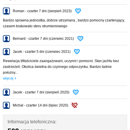
Lodówka
Pompa zęzowa
Roman - czarter 7 dni (sierpień 2023)
Trap przedni z drabinką
Podesty kąpielowe + podstawa silnika
Bardzo sprawna jednostka, dobrze utrzymana , bardzo pomocny czarterujący,
Fotel sternika miękki
czasem brakowało steru strumieniowego
Radio USB z pilotem
Telewizor Smart TV i DVD
Bernard - czarter 7 dni (czerwiec 2021)
Oświetlenie LED
Kompletne wyposażenie kambuza
Jacek - czarter 5 dni (czerwiec 2021)
Apteczka, gaśnica, kapoki
Rewelacja.Właściciele zaangażowani, uczynni i pomocni. Stan jachtu bez
zastrzeżeń. Okolica świetna do czynnego odpoczynku. Bardzo ładnie
200 zł - deska SUP
położny...
więcej
300 zł - dodatkowe szkolenie (śluzowanie)
150 zł - rower / tydzień
Jacek - czarter 7 dni (sierpień 2020)
100 zł - parking / tydzień
Michał - czarter 14 dni (lipiec 2020)
50 zł - kpl. pościeli / 1 os.
30 zł - zestaw ręczników duży + mały
Informacja telefoniczna: