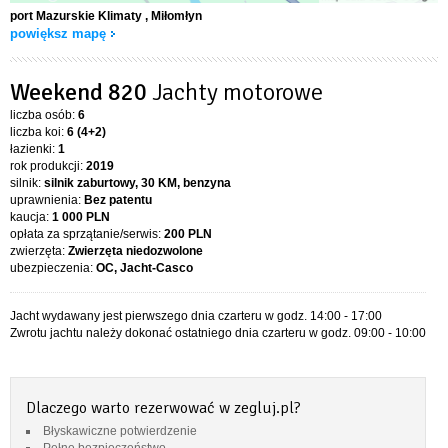
port Mazurskie Klimaty
, Miłomłyn
powiększ mapę
Weekend 820
Jachty motorowe
liczba osób:
6
liczba koi:
6 (4+2)
łazienki:
1
rok produkcji:
2019
silnik:
silnik zaburtowy, 30 KM, benzyna
uprawnienia:
Bez patentu
kaucja:
1 000 PLN
opłata za sprzątanie/serwis:
200 PLN
zwierzęta:
Zwierzęta niedozwolone
ubezpieczenia:
OC, Jacht-Casco
Jacht wydawany jest pierwszego dnia czarteru w godz. 14:00 - 17:00
Zwrotu jachtu należy dokonać ostatniego dnia czarteru w godz. 09:00 - 10:00
Dlaczego warto rezerwować w zegluj.pl?
Błyskawiczne potwierdzenie
Pełne bezpieczeństwo