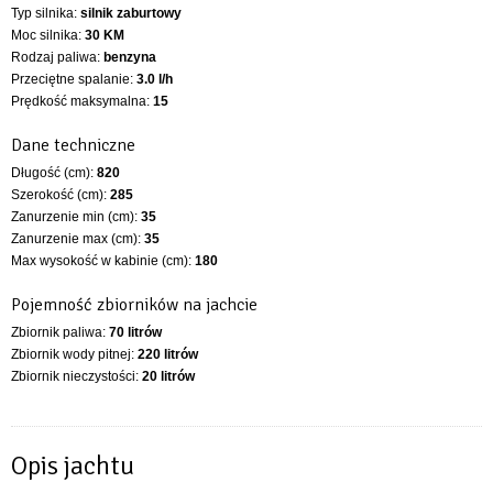
Typ silnika:
silnik zaburtowy
Moc silnika:
30 KM
Rodzaj paliwa:
benzyna
Przeciętne spalanie:
3.0 l/h
Prędkość maksymalna:
15
Dane techniczne
Długość (cm):
820
Szerokość (cm):
285
Zanurzenie min (cm):
35
Zanurzenie max (cm):
35
Max wysokość w kabinie (cm):
180
Pojemność zbiorników na jachcie
Zbiornik paliwa:
70 litrów
Zbiornik wody pitnej:
220 litrów
Zbiornik nieczystości:
20 litrów
Opis jachtu