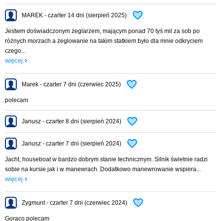
bezpieczeństwa.
MAREK - czarter 14 dni (sierpień 2025)
Serwis na szlaku w razie awarii!
Jestwm doświadczonym żeglarzem, mającym ponad 70 tyś mil za sob po
różnych morzach a żeglowanie na takim statkiem było dla mnie odkryciem
Dane techniczne:
czego...
Długość – 8,20m
więcej
Szerokość – 2,85m
Wysokość w kabinie – 1,80m
Marek - czarter 7 dni (czerwiec 2025)
Wysokość – 2,08m
Zanurzenie – 0,35m
polecam
Załoga – 6 osób
Janusz - czarter 8 dni (sierpień 2024)
Wyposażenie:
Janusz - czarter 7 dni (sierpień 2024)
Silnik doczepny Yamaha 30 KM
Ster strumieniowy
Jacht, houseboat w bardzo dobrym stanie technicznym. Silnik świetnie radzi
Daszek w kokpicie + dodatkowe ścianki chroniące przed wiatrem
sobie na kursie jak i w manewrach. Dodatkowo manewrowanie wspiera...
WC chemiczne
więcej
Bojler ciepłej wody, prysznic
Panel słoneczny 200W
Zygmunt - czarter 7 dni (czerwiec 2024)
Ogrzewanie Webasto
Kuchenka turystyczna
Gorąco polecam