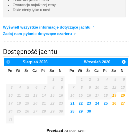
Gwarancja najniższej ceny
Takie oferty tylko u nas!
Wyświetl wszystkie informacje dotyczące jachtu
Zadaj nam pytanie dotyczące czarteru
Dostępność jachtu
Sierpień
2026
Wrzesień
2026
Pn
Wt
Śr
Cz
Pt
So
N
Pn
Wt
Śr
Cz
Pt
So
N
1
2
1
2
3
4
5
6
3
4
5
6
7
8
9
7
8
9
10
11
12
13
10
11
12
13
14
15
16
14
15
16
17
18
19
20
17
18
19
20
21
22
23
21
22
23
24
25
26
27
24
25
26
27
28
29
30
28
29
30
31
Przyjazd
od godz. 14:00