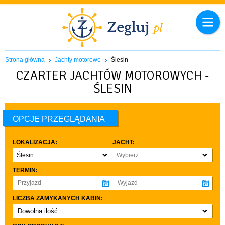
Strona główna
Jachty motorowe
Ślesin
CZARTER JACHTÓW MOTOROWYCH -
ŚLESIN
OPCJE PRZEGLĄDANIA
LOKALIZACJA:
JACHT:
Ślesin
Wybierz
TERMIN:
LICZBA ZAMYKANYCH KABIN:
Dowolna ilość
co najmniej 1