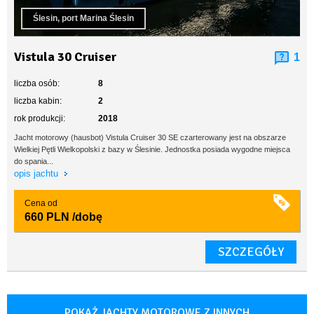
Ślesin, port Marina Ślesin
Vistula 30 Cruiser
1
liczba osób:
8
liczba kabin:
2
rok produkcji:
2018
Jacht motorowy (hausbot) Vistula Cruiser 30 SE czarterowany jest na obszarze
Wielkiej Pętli Wielkopolski z bazy w Ślesinie. Jednostka posiada wygodne miejsca
do spania...
opis jachtu
Cena od
660 PLN
/dobę
SZCZEGÓŁY
POKAŻ JACHTY MOTOROWE Z INNYCH