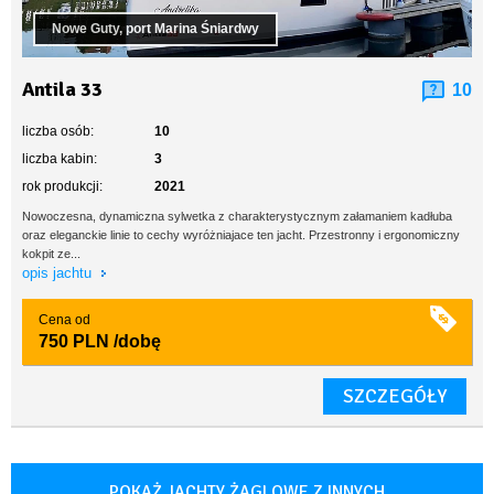
Nowe Guty, port Marina Śniardwy
Antila 33
10
liczba osób:
10
liczba kabin:
3
rok produkcji:
2021
Nowoczesna, dynamiczna sylwetka z charakterystycznym załamaniem kadłuba
oraz eleganckie linie to cechy wyróżniajace ten jacht. Przestronny i ergonomiczny
kokpit ze...
opis jachtu
Cena od
750 PLN
/dobę
SZCZEGÓŁY
POKAŻ JACHTY ŻAGLOWE Z INNYCH