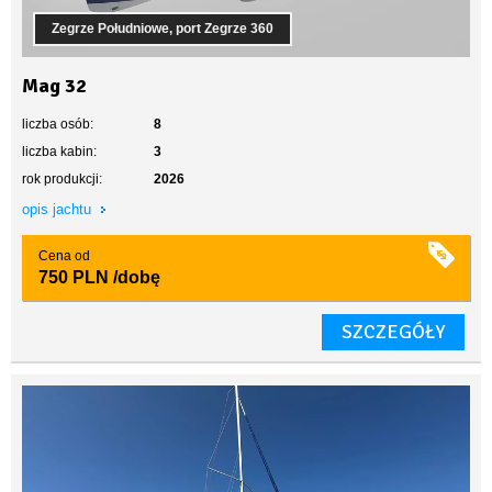
Zegrze Południowe, port Zegrze 360
Mag 32
liczba osób:
8
liczba kabin:
3
rok produkcji:
2026
opis jachtu
Cena od
750 PLN
/dobę
SZCZEGÓŁY