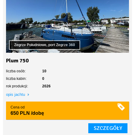
Zegrze Południowe, port Zegrze 360
Plum 750
liczba osób:
10
liczba kabin:
0
rok produkcji:
2026
opis jachtu
Cena od
650 PLN
/dobę
SZCZEGÓŁY