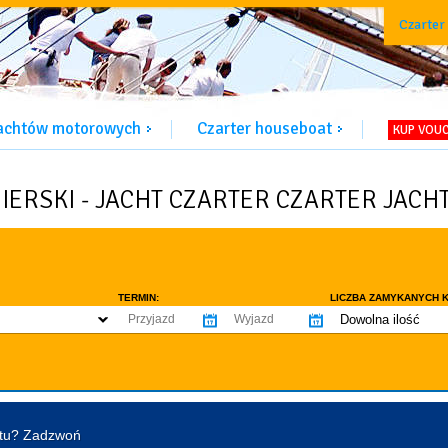
Czarter
jachtów motorowych
Czarter houseboat
KUP VOU
ZIERSKI - JACHT CZARTER CZARTER JACH
TERMIN:
LICZBA ZAMYKANYCH K
Dowolna ilość
co najmniej 1
WYPOSAŻENIE:
co najmniej 2
omowe dozwolone
Ogrzewanie
Prys
co najmniej 3
tentu / licencji
Lodówka
Flyb
co najmniej 4
Ster strumieniowy
Elek
htu? Zadzwoń