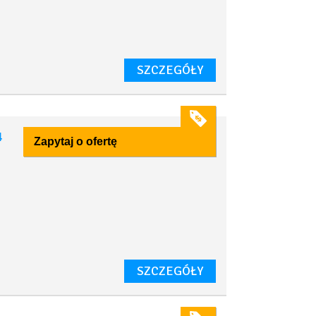
SZCZEGÓŁY
4
Zapytaj o ofertę
z
SZCZEGÓŁY