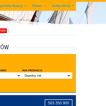
 jachtów Mazury
Pomoc
Dodaj ofertę
CHER
TÓW
ABIN:
ROK PRODUKCJI:
Dowolny rok
do 3 lat
do 5 lat
znic w kabinie
do 10 lat
ridge
tryczne stawianie masztu
503 350 900