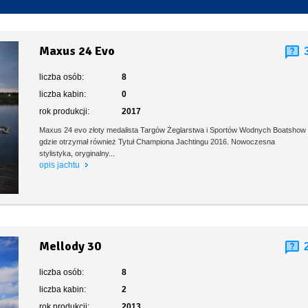
Toaleta stacjonarna
Maxus 24 Evo
liczba osób:
8
liczba kabin:
0
rok produkcji:
2017
Maxus 24 evo złoty medalista Targów Żeglarstwa i Sportów Wodnych Boatshow
gdzie otrzymał również Tytuł Championa Jachtingu 2016. Nowoczesna
stylistyka, oryginalny...
opis jachtu
Mellody 30
liczba osób:
8
liczba kabin:
2
rok produkcji:
2013