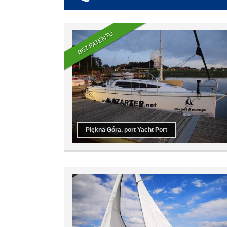
co najmniej 6
co najmniej 7
co najmniej 8
BEZ PATENTU
co najmniej 9
co najmniej 10
Piękna Góra, port Yacht Port