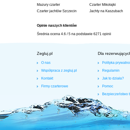
Mazury czarter
Czarter Mikołajki
Czarter jachtów Szczecin
Jachty na Kaszubach
Opinie naszych klientów
Średnia ocena
4.6
/
5
na podstawie
6271
opinii
Zegluj.pl
Dla rezerwującyc
O nas
Polityka prywatno
Współpraca z zegluj.pl
Regulamin
Kontakt
Jak to działa?
Firmy czarterowe
Pomoc
Bezpieczeństwo t