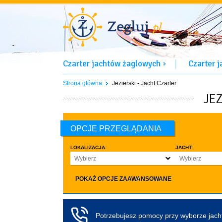
Czarter jachtów żaglowych
Czarter 
Strona główna
Jezierski - Jacht Czarter
JE
OPCJE PRZEGLĄDANIA
LOKALIZACJA:
JACHT:
Wybierz
Wybierz
LICZBA OSÓB:
INNE:
POKAŻ OPCJE ZAAWANSOWANE
Dowolna ilość
Zwierzęta d
co najmniej 4
Czarter bez pa
co najmniej 5
Koło sterowe
Potrzebujesz pomocy przy wyborze jac