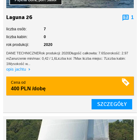
Piękna Góra, port Sailor
Laguna 26
1
liczba osób:
7
liczba kabin:
0
rok produkcji:
2020
DANE TECHNICZNERok produkcji: 2020Długość całkowita: 7.6Szerokość: 2.97
mZanurzenie min/max: 0,42 / 1,6Liczba koi: 7Max liczba miejsc: 7Liczba kabin:
1Wysokość w...
opis jachtu
Cena od
400 PLN
/dobę
SZCZEGÓŁY