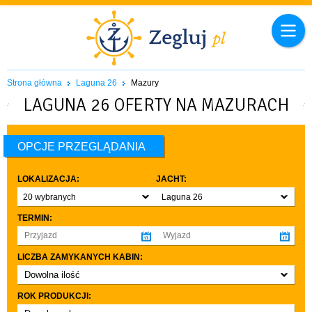
Strona główna
Laguna 26
Mazury
LAGUNA 26 OFERTY NA MAZURACH
OPCJE PRZEGLĄDANIA
LOKALIZACJA:
JACHT:
20 wybranych
Laguna 26
TERMIN:
LICZBA ZAMYKANYCH KABIN:
Dowolna ilość
co najmniej 1
ROK PRODUKCJI:
co najmniej 2