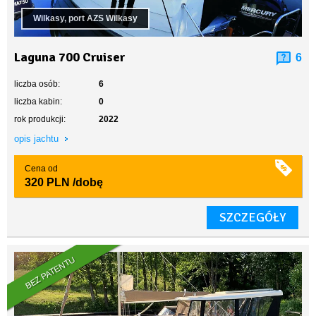
Wilkasy, port AZS Wilkasy
Laguna 700 Cruiser
6
liczba osób:
6
liczba kabin:
0
rok produkcji:
2022
opis jachtu
Cena od
320 PLN
/dobę
SZCZEGÓŁY
BEZ PATENTU