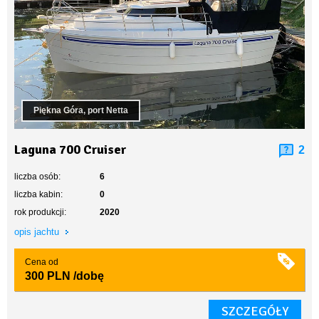
Piękna Góra, port Netta
Laguna 700 Cruiser
2
liczba osób:
6
liczba kabin:
0
rok produkcji:
2020
opis jachtu
Cena od
300 PLN
/dobę
SZCZEGÓŁY