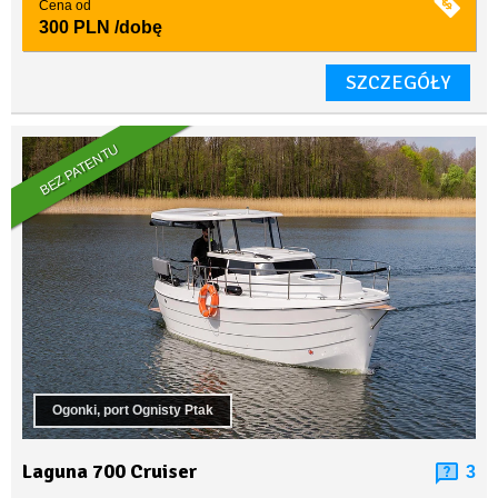
Cena od
300 PLN
/dobę
SZCZEGÓŁY
BEZ PATENTU
Ogonki, port Ognisty Ptak
Laguna 700 Cruiser
3