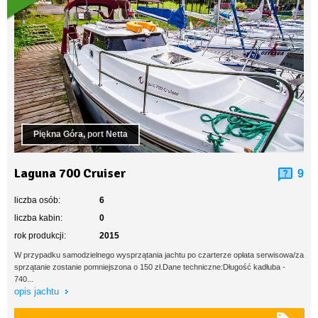
Piękna Góra, port Netta
Laguna 700 Cruiser
9
liczba osób:
6
liczba kabin:
0
rok produkcji:
2015
W przypadku samodzielnego wysprzątania jachtu po czarterze opłata serwisowa/za
sprzątanie zostanie pomniejszona o 150 zł.Dane techniczne:Długość kadłuba -
740...
opis jachtu