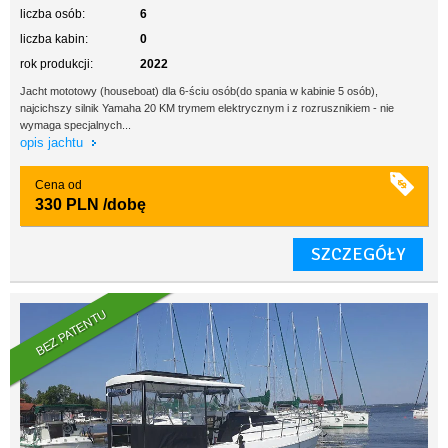
liczba osób:
6
liczba kabin:
0
rok produkcji:
2022
Jacht mototowy (houseboat) dla 6-ściu osób(do spania w kabinie 5 osób),
najcichszy silnik Yamaha 20 KM trymem elektrycznym i z rozrusznikiem - nie
wymaga specjalnych...
opis jachtu
Cena od
330 PLN
/dobę
SZCZEGÓŁY
BEZ PATENTU