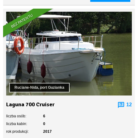
BEZ PATENTU
Ruciane-Nida, port Guzianka
Laguna 700 Cruiser
12
liczba osób:
6
liczba kabin:
0
rok produkcji:
2017