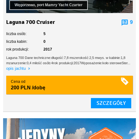
Węgorzewo, port Mamry Yacht Czarter
Laguna 700 Cruiser
9
liczba osób:
5
liczba kabin:
0
rok produkcji:
2017
Laguna 700 Dane techniczne:długość:7,8 mszerokość:2,5 mwys. w kabinie:1,8
mzanurzenie:0,4 milość osób:4rok produkcji:2017Wyposażenie:koło steroweSter...
opis jachtu
Cena od
200 PLN
/dobę
SZCZEGÓŁY