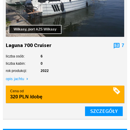
Wilkasy, port AZS Wilkasy
Laguna 700 Cruiser
7
liczba osób:
6
liczba kabin:
0
rok produkcji:
2022
opis jachtu
Cena od
320 PLN
/dobę
SZCZEGÓŁY