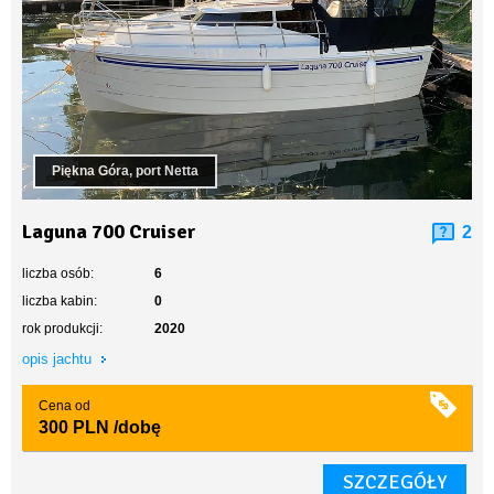
Piękna Góra, port Netta
Laguna 700 Cruiser
2
liczba osób:
6
liczba kabin:
0
rok produkcji:
2020
opis jachtu
Cena od
300 PLN
/dobę
SZCZEGÓŁY