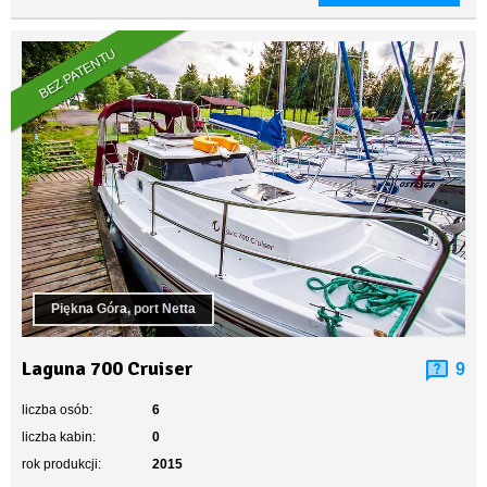
BEZ PATENTU
Piękna Góra, port Netta
Laguna 700 Cruiser
9
liczba osób:
6
liczba kabin:
0
rok produkcji:
2015