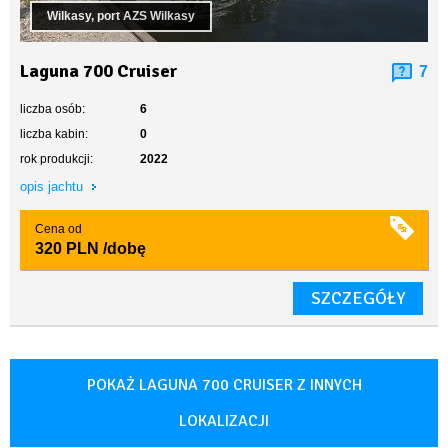
Wilkasy, port AZS Wilkasy
Laguna 700 Cruiser
7
liczba osób:
6
liczba kabin:
0
rok produkcji:
2022
opis jachtu
Cena od
320 PLN
/dobę
SZCZEGÓŁY
POKAŻ LAGUNA 700 CRUISER Z INNYCH
LOKALIZACJI