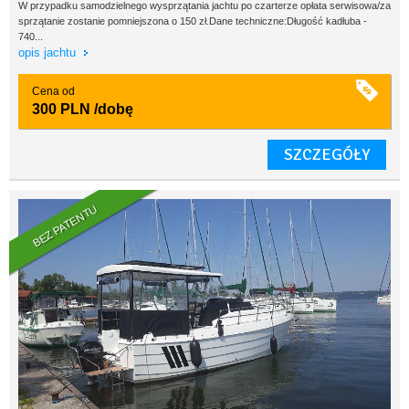
W przypadku samodzielnego wysprzątania jachtu po czarterze opłata serwisowa/za
sprzątanie zostanie pomniejszona o 150 zł.Dane techniczne:Długość kadłuba -
740...
opis jachtu
Cena od
300 PLN
/dobę
SZCZEGÓŁY
BEZ PATENTU