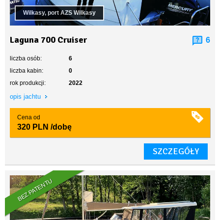
Wilkasy, port AZS Wilkasy
Laguna 700 Cruiser
6
liczba osób:
6
liczba kabin:
0
rok produkcji:
2022
opis jachtu
Cena od
320 PLN
/dobę
SZCZEGÓŁY
BEZ PATENTU