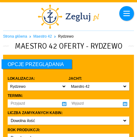
Strona główna
Maestro 42
Rydzewo
MAESTRO 42 OFERTY - RYDZEWO
OPCJE PRZEGLĄDANIA
LOKALIZACJA:
JACHT:
Rydzewo
Maestro 42
TERMIN:
LICZBA ZAMYKANYCH KABIN:
Dowolna ilość
co najmniej 1
ROK PRODUKCJI:
co najmniej 2