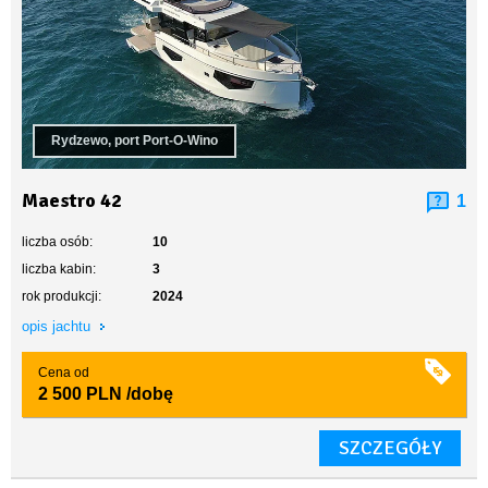
Rydzewo, port Port-O-Wino
Maestro 42
1
liczba osób:
10
liczba kabin:
3
rok produkcji:
2024
opis jachtu
Cena od
2 500 PLN
/dobę
SZCZEGÓŁY