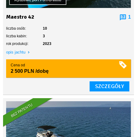
Rydzewo, port Port-O-Wino
Maestro 42
1
liczba osób:
10
liczba kabin:
3
rok produkcji:
2023
opis jachtu
Cena od
2 500 PLN
/dobę
SZCZEGÓŁY
BEZ PATENTU