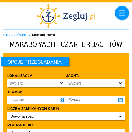
Strona główna
Makabo Yacht
MAKABO YACHT CZARTER JACHTÓW
OPCJE PRZEGLĄDANIA
LOKALIZACJA:
JACHT:
Wybierz
Wybierz
TERMIN:
LICZBA ZAMYKANYCH KABIN:
Dowolna ilość
co najmniej 1
ROK PRODUKCJI:
co najmniej 2