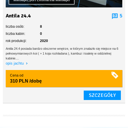
Mikołajki, port Ekomarina Mikołajki
Antila 24.4
5
liczba osób:
8
liczba kabin:
0
rok produkcji:
2020
Antila 24.4 posiada bardzo obszerne wnętrze, w którym znalazło się miejsce na 6
pełnowymiarowych koi ( + 1 koja rozkładana ), kambuz i toaletę w oddzielnej
kabinie....
opis jachtu
Cena od
310 PLN
/dobę
SZCZEGÓŁY