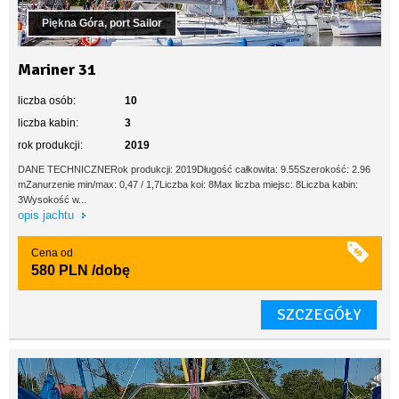
Piękna Góra, port Sailor
Mariner 31
liczba osób:
10
liczba kabin:
3
rok produkcji:
2019
DANE TECHNICZNERok produkcji: 2019Długość całkowita: 9.55Szerokość: 2.96
mZanurzenie min/max: 0,47 / 1,7Liczba koi: 8Max liczba miejsc: 8Liczba kabin:
3Wysokość w...
opis jachtu
Cena od
580 PLN
/dobę
SZCZEGÓŁY