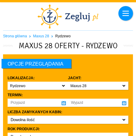
Strona główna
Maxus 28
Rydzewo
MAXUS 28 OFERTY - RYDZEWO
OPCJE PRZEGLĄDANIA
LOKALIZACJA:
JACHT:
Rydzewo
Maxus 28
TERMIN:
LICZBA ZAMYKANYCH KABIN:
Dowolna ilość
co najmniej 1
ROK PRODUKCJI:
co najmniej 2