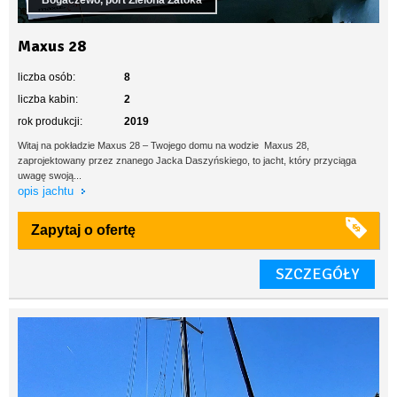
Bogaczewo, port Zielona Zatoka
Maxus 28
liczba osób:
8
liczba kabin:
2
rok produkcji:
2019
Witaj na pokładzie Maxus 28 – Twojego domu na wodzie Maxus 28,
zaprojektowany przez znanego Jacka Daszyńskiego, to jacht, który przyciąga
uwagę swoją...
opis jachtu
Zapytaj o ofertę
SZCZEGÓŁY