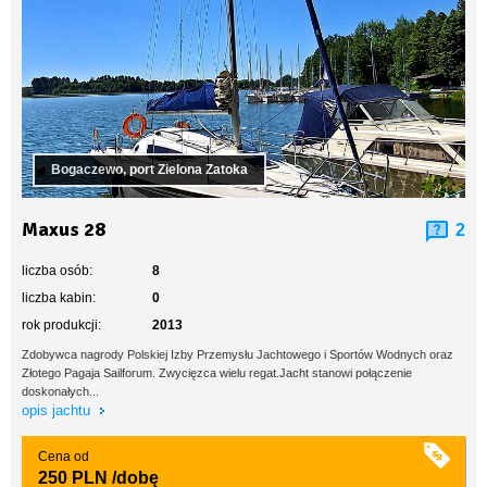
Bogaczewo, port Zielona Zatoka
Maxus 28
2
liczba osób:
8
liczba kabin:
0
rok produkcji:
2013
Zdobywca nagrody Polskiej Izby Przemysłu Jachtowego i Sportów Wodnych oraz
Złotego Pagaja Sailforum. Zwycięzca wielu regat.Jacht stanowi połączenie
doskonałych...
opis jachtu
Cena od
250 PLN
/dobę