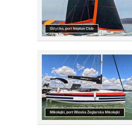
Giżycko, port Neptun Club
Mikołajki, port Wioska Żeglarska Mikołajki