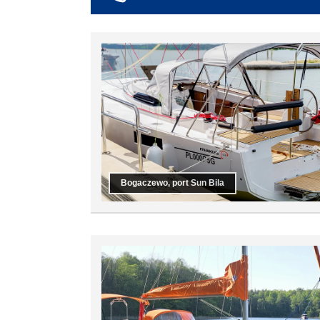
co najmniej 6
co najmniej 7
co najmniej 8
co najmniej 9
co najmniej 10
Bogaczewo, port Sun Bila