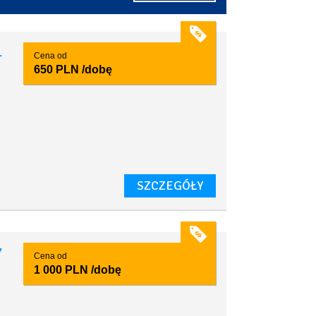
1
Cena od
650 PLN
/dobę
SZCZEGÓŁY
7
Cena od
1 000 PLN
/dobę