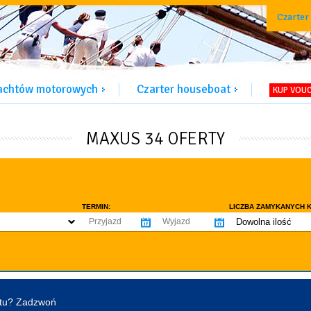
Czarter
jachtów motorowych
Czarter houseboat
KUP VOU
MAXUS 34 OFERTY
TERMIN:
LICZBA ZAMYKANYCH K
Dowolna ilość
co najmniej 1
WYPOSAŻENIE:
co najmniej 2
omowe dozwolone
Ogrzewanie
Prys
co najmniej 3
tentu / licencji
Lodówka
Flyb
co najmniej 4
Ster strumieniowy
Elek
htu? Zadzwoń