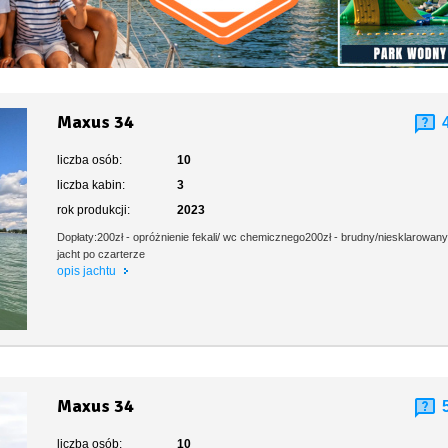
Maxus 34
liczba osób:
10
liczba kabin:
3
rok produkcji:
2023
Dopłaty:200zł - opróżnienie fekali/ wc chemicznego200zł - brudny/niesklarowan
jacht po czarterze
opis jachtu
Maxus 34
liczba osób:
10