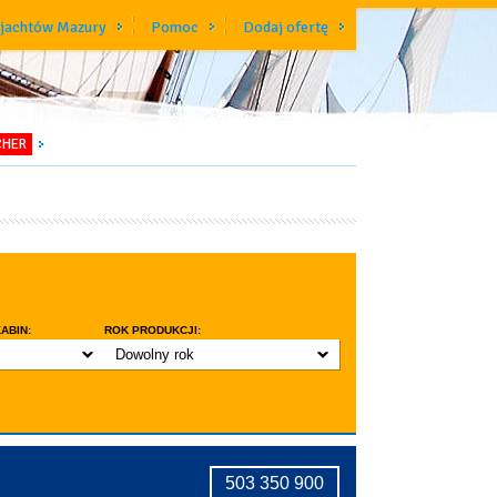
 jachtów Mazury
Pomoc
Dodaj ofertę
CHER
ABIN:
ROK PRODUKCJI:
Dowolny rok
do 3 lat
do 5 lat
znic w kabinie
do 10 lat
ridge
tryczne stawianie masztu
503 350 900