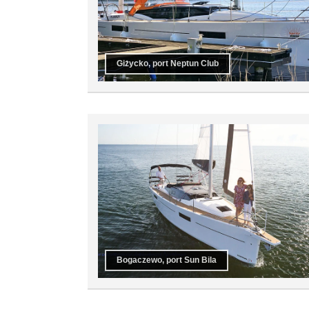
Giżycko, port Neptun Club
Bogaczewo, port Sun Bila