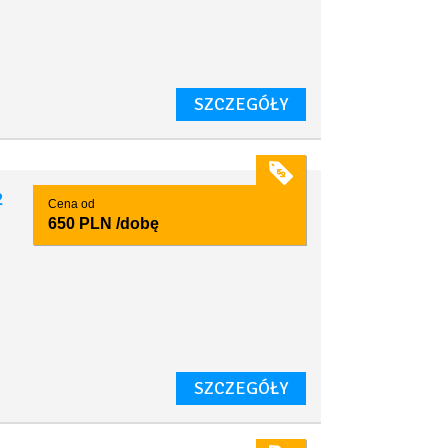
SZCZEGÓŁY
2
Cena od
650 PLN
/dobę
SZCZEGÓŁY