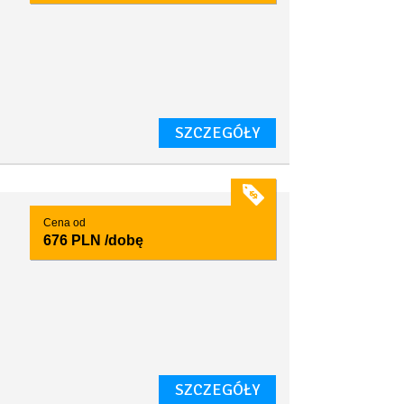
SZCZEGÓŁY
Cena od
676 PLN
/dobę
SZCZEGÓŁY