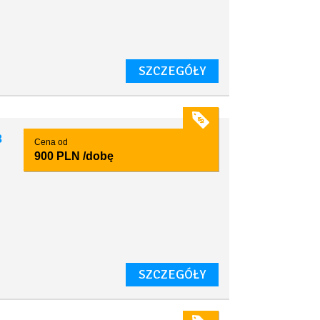
SZCZEGÓŁY
3
Cena od
900 PLN
/dobę
SZCZEGÓŁY