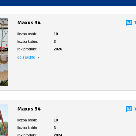
Toaleta stacjonarna
Maxus 34
liczba osób:
10
liczba kabin:
3
rok produkcji:
2026
opis jachtu
Maxus 34
liczba osób:
10
liczba kabin:
3
rok produkcji:
2024