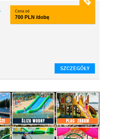
1
Cena od
700 PLN
/dobę
SZCZEGÓŁY