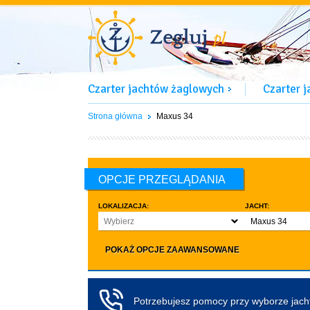
Czarter jachtów żaglowych
Czarter 
Strona główna
Maxus 34
OPCJE PRZEGLĄDANIA
LOKALIZACJA:
JACHT:
Wybierz
Maxus 34
LICZBA OSÓB:
INNE:
POKAŻ OPCJE ZAAWANSOWANE
Dowolna ilość
Zwierzęta d
co najmniej 4
Czarter bez pa
co najmniej 5
Koło sterowe
Potrzebujesz pomocy przy wyborze jac