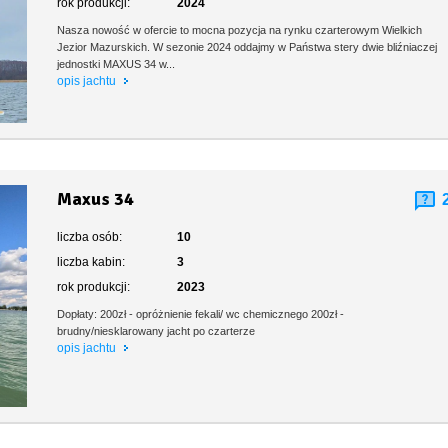
rok produkcji:
2024
Nasza nowość w ofercie to mocna pozycja na rynku czarterowym Wielkich
Jezior Mazurskich. W sezonie 2024 oddajmy w Państwa stery dwie bliźniaczej
jednostki MAXUS 34 w...
opis jachtu
Maxus 34
liczba osób:
10
liczba kabin:
3
rok produkcji:
2023
Dopłaty: 200zł - opróżnienie fekali/ wc chemicznego 200zł -
brudny/niesklarowany jacht po czarterze
opis jachtu