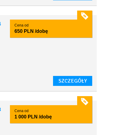
4
Cena od
650 PLN
/dobę
SZCZEGÓŁY
8
Cena od
1 000 PLN
/dobę