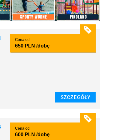
4
Cena od
650 PLN
/dobę
y
SZCZEGÓŁY
5
Cena od
600 PLN
/dobę