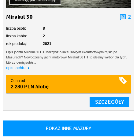
Wilkasy, port Hotel Tajty
Mirakul 30
2
liczba osób:
8
liczba kabin:
2
rok produkcji:
2021
Opis jachtu Mirakul 30 HT Marzysz o luksusowym i komfortowym rejsie po
Mazurach? Nowoczesny jacht motorowy Mirakul 30 HT to idealny wybór dla tych,
którzy cenią sobie...
opis jachtu
Cena od
2 280 PLN
/dobę
SZCZEGÓŁY
POKAŻ INNE MAZURY