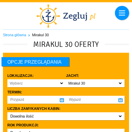
Strona główna
Mirakul 30
MIRAKUL 30 OFERTY
OPCJE PRZEGLĄDANIA
LOKALIZACJA:
JACHT:
Wybierz
Mirakul 30
TERMIN:
LICZBA ZAMYKANYCH KABIN:
Dowolna ilość
co najmniej 1
ROK PRODUKCJI:
co najmniej 2