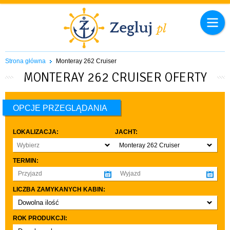
Strona główna
Monteray 262 Cruiser
MONTERAY 262 CRUISER OFERTY
OPCJE PRZEGLĄDANIA
LOKALIZACJA:
JACHT:
Wybierz
Monteray 262 Cruiser
TERMIN:
LICZBA ZAMYKANYCH KABIN:
Dowolna ilość
co najmniej 1
ROK PRODUKCJI:
co najmniej 2