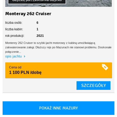
Giżycko, port Ekomarina Giżycko
Monteray 262 Cruiser
liczba osób:
6
liczba kabin:
1
rok produkcji:
2021
Monterey 262 Cruiser to szybki jacht motorowy z kabiną umożliwiającą
zakwaterowanie załogi. Dłuższy rejs po Mazurach nie stanowi problemu. Doskonałe
połączenie...
opis jachtu
Cena od
1 100 PLN
/dobę
SZCZEGÓŁY
POKAŻ INNE MAZURY